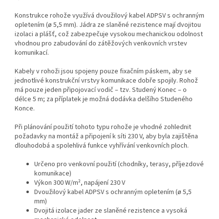
Konstrukce rohože využívá dvoužilový kabel ADPSV s ochranným
opletením (ø 5,5 mm). Jádra ze slaněné rezistence mají dvojitou
izolaci a plášť, což zabezpečuje vysokou mechanickou odolnost
vhodnou pro zabudování do zátěžových venkovních vrstev
komunikací.
Kabely v rohoži jsou spojeny pouze fixačním páskem, aby se
jednotlivé konstrukční vrstvy komunikace dobře spojily. Rohož
má pouze jeden připojovací vodič – tzv. Studený Konec – o
délce 5 m; za příplatek je možná dodávka delšího Studeného
Konce.
Při plánování použití tohoto typu rohože je vhodné zohlednit
požadavky na montáž a připojení k síti 230 V, aby byla zajištěna
dlouhodobá a spolehlivá funkce vyhřívání venkovních ploch.
Určeno pro venkovní použití (chodníky, terasy, příjezdové
komunikace)
Výkon 300 W/m², napájení 230 V
Dvoužilový kabel ADPSV s ochranným opletením (ø 5,5
mm)
Dvojitá izolace jader ze slaněné rezistence a vysoká