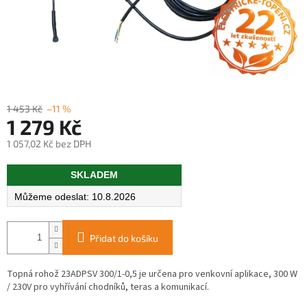
1 453 Kč
–11 %
1 279 Kč
1 057,02 Kč bez DPH
Měrná
SKLADEM
cena:
10.8.2026
Přidat do košíku
Topná rohož 23ADPSV 300/1-0,5 je určena pro venkovní aplikace, 300 W
/ 230V pro vyhřívání chodníků, teras a komunikací.