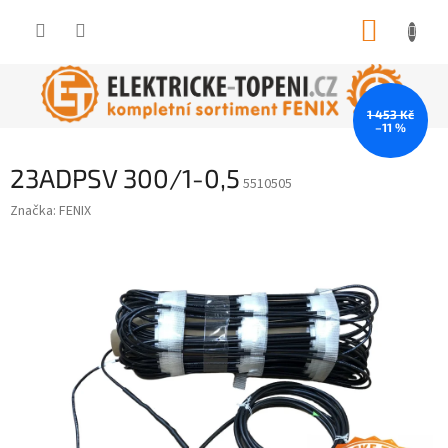
Přejít
NÁKUP
na
obsah
KOŠÍK
1 453 Kč
–11 %
23ADPSV 300/1-0,5
5510505
Značka:
FENIX