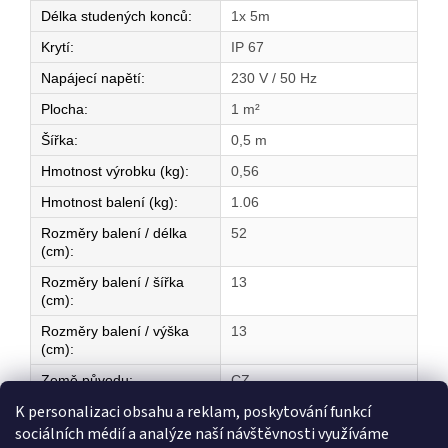
Délka studených konců
:
1x 5m
Krytí
:
IP 67
Napájecí napětí
:
230 V / 50 Hz
Plocha
:
1 m²
Šířka
:
0,5 m
Hmotnost výrobku (kg)
:
0,56
Hmotnost balení (kg)
:
1.06
Rozměry balení / délka
52
(cm)
:
Rozměry balení / šířka
13
(cm)
:
Rozměry balení / výška
13
(cm)
:
Země původu
:
CZ
K personalizaci obsahu a reklam, poskytování funkcí
sociálních médií a analýze naší návštěvnosti využíváme