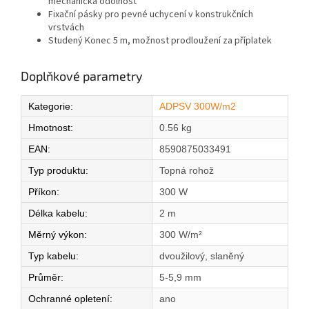
mechanická odolnost
Fixační pásky pro pevné uchycení v konstrukčních
vrstvách
Studený Konec 5 m, možnost prodloužení za příplatek
Doplňkové parametry
Kategorie
:
ADPSV 300W/m2
Hmotnost
:
0.56 kg
EAN
:
8590875033491
Typ produktu
:
Topná rohož
Příkon
:
300 W
Délka kabelu
:
2 m
Měrný výkon
:
300 W/m²
Typ kabelu
:
dvoužilový, slaněný
Průměr
:
5-5,9 mm
Ochranné opletení
:
ano