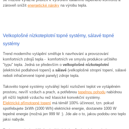
zároveň snížit
energetické nároky
na výrobu tepla.
Velkoplošné nízkoteplotní topné systémy, sálavé topné
systémy
Trend moderního vytápění směřuje k navrhování a provozování
komfortních zdrojů tepla - komfortních ve smyslu produkce určitého
"typu" tepla. Jedná se především o
velkoplošné nízkoteplotní
(elektrické podlahové topení) a
sálavé
(velkoplošné stropní topení, sálavé
neboli infračervené topné panely) zdroje tepla.
Takovéto topné systémy vytvářejí lepší rozložení teplot ve vytápěném
prostoru, nevíří vzduch a prach, a potřebnou
tepelnou pohodu
nabídnou
při nižší teplotě vzduchu než klasické konvekční systémy.
Elektrické přímotopné topení
má téměř 100% účinnost, tzn. pokud
spotřebujete 1kWh (1000 W/h) elektrické energie, dostanete 1000 W
tepelné energie (možná jen 999 W :). Jde ale o to, jakou podobu ono teplo
jaksi nabyde.