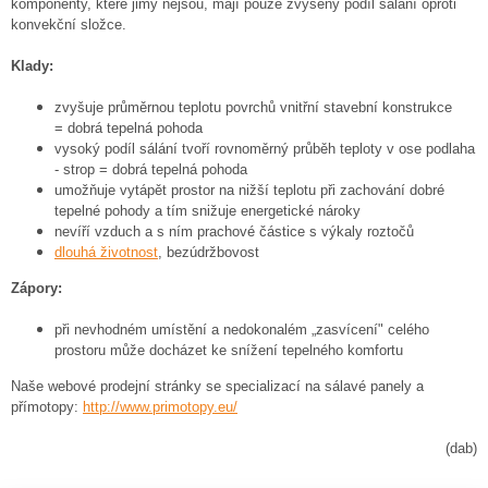
komponenty, které jimy nejsou, mají pouze zvýšený podíl sálání oproti
konvekční složce.
Klady:
zvyšuje průměrnou teplotu povrchů vnitřní stavební konstrukce
= dobrá tepelná pohoda
vysoký podíl sálání tvoří rovnoměrný průběh teploty v ose podlaha
- strop = dobrá tepelná pohoda
umožňuje vytápět prostor na nižší teplotu při zachování dobré
tepelné pohody a tím snižuje energetické nároky
nevíří vzduch a s ním prachové částice s výkaly roztočů
dlouhá životnost
, bezúdržbovost
Zápory:
při nevhodném umístění a nedokonalém „zasvícení" celého
prostoru může docházet ke snížení tepelného komfortu
Naše webové prodejní stránky se specializací na sálavé panely a
přímotopy:
http://www.primotopy.eu/
(dab)