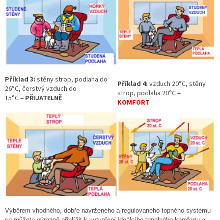
Příklad 3:
stěny strop, podlaha do
Příklad 4:
vzduch 20°C, stěny
26°C, čerstvý vzduch do
strop, podlaha 20°C =
15°C =
PŘIJATELNĚ
KOMFORT
Výběrem vhodného, dobře navrženého a regulovaného topného systému
se můžete výrazně přiblížit k vytvoření ideálního tepelného komfortu a