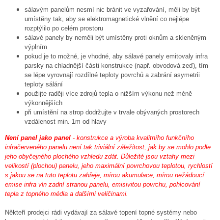
sálavým panelům nesmí nic bránit ve vyzařování, měli by být
umístěny tak, aby se elektromagnetické vlnění co nejlépe
rozptýlilo po celém prostoru
sálavé panely by neměli být umístěny proti oknům a skleněným
výplním
pokud je to možné, je vhodné, aby sálavé panely emitovaly infra
parsky na chladnější části konstrukce (např. obvodová zeď), tím
se lépe vyrovnají rozdílné teploty povrchů a zabrání asymetrii
teploty sálání
použijte raději více zdrojů tepla o nižším výkonu než méně
výkonnějších
při umístění na strop dodržujte v trvale obývaných prostorech
vzdálenost min. 1m od hlavy
Není panel jako panel
- konstrukce a výroba kvalitního funkčního
infračerveného panelu není tak triviální záležitost, jak by se mohlo podle
jeho obyčejného plochého vzhledu zdát. Důležité jsou vztahy mezi
velikostí (plochou) panelu, jeho maximální povrchovou teplotou, rychlostí
s jakou se na tuto teplotu zahřeje, mírou akumulace, mírou nežádoucí
emise infra vln zadní stranou panelu, emisivitou povrchu, pohlcování
tepla z topného média a dalšími veličinami.
Někteří prodejci rádi vydávají za sálavé topení topné systémy nebo