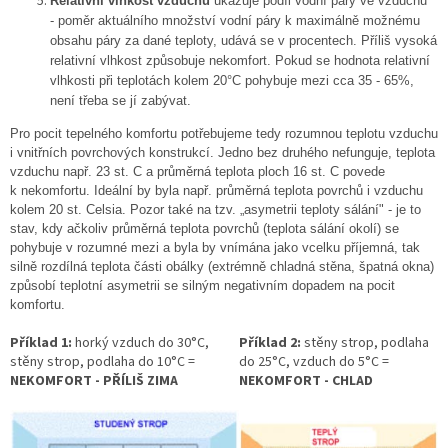
Relativní vlhkost vzduchu
ukazuje podíl vodní páry ve vzduchu
- poměr aktuálního množství vodní páry k maximálně možnému
obsahu páry za dané teploty, udává se v procentech. Příliš vysoká
relativní vlhkost způsobuje nekomfort. Pokud se hodnota relativní
vlhkosti při teplotách kolem 20°C pohybuje mezi cca 35 - 65%,
není třeba se jí zabývat.
Pro pocit tepelného komfortu potřebujeme tedy rozumnou teplotu vzduchu
i vnitřních povrchových konstrukcí. Jedno bez druhého nefunguje, teplota
vzduchu např. 23 st. C a průměrná teplota ploch 16 st. C povede
k nekomfortu. Ideální by byla např. průměrná teplota povrchů i vzduchu
kolem 20 st. Celsia. Pozor také na tzv. „asymetrii teploty sálání" - je to
stav, kdy ačkoliv průměrná teplota povrchů (teplota sálání okolí) se
pohybuje v rozumné mezi a byla by vnímána jako vcelku příjemná, tak
silně rozdílná teplota části obálky (extrémně chladná stěna, špatná okna)
způsobí teplotní asymetrii se silným negativním dopadem na pocit
komfortu.
Příklad 1:
horký vzduch do 30°C,
Příklad 2:
stěny strop, podlaha
stěny strop, podlaha do 10°C =
do 25°C, vzduch do 5°C =
NEKOMFORT - PŘÍLIŠ ZIMA
NEKOMFORT - CHLAD