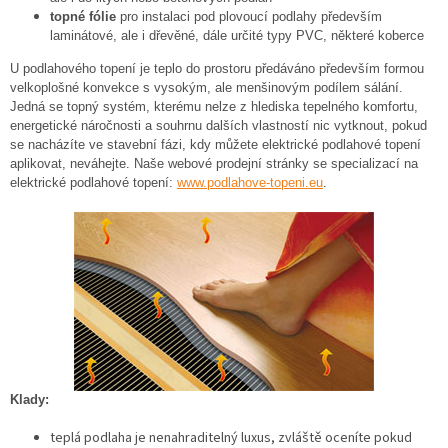
topné fólie
pro instalaci pod plovoucí podlahy především
laminátové, ale i dřevěné, dále určité typy PVC, některé koberce
U podlahového topení je teplo do prostoru předáváno především formou
velkoplošné konvekce s vysokým, ale menšinovým podílem sálání.
Jedná se topný systém, kterému nelze z hlediska tepelného komfortu,
energetické náročnosti a souhrnu dalších vlastností nic vytknout, pokud
se nacházíte ve stavební fázi, kdy můžete elektrické podlahové topení
aplikovat, neváhejte. Naše webové prodejní stránky se specializací na
elektrické podlahové topení:
www.podlahove-topeni.eu
.
Klady:
teplá podlaha je nenahraditelný luxus, zvláště oceníte pokud