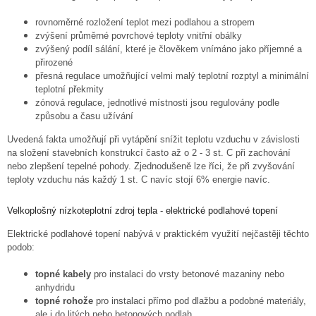
rovnoměrné rozložení teplot mezi podlahou a stropem
zvýšení průměrné povrchové teploty vnitřní obálky
zvýšený podíl sálání, které je člověkem vnímáno jako příjemné a
přirozené
přesná regulace umožňující velmi malý teplotní rozptyl a minimální
teplotní překmity
zónová regulace, jednotlivé místnosti jsou regulovány podle
způsobu a času užívání
Uvedená fakta umožňují při vytápění snížit teplotu vzduchu v závislosti
na složení stavebních konstrukcí často až o 2 - 3 st. C při zachování
nebo zlepšení tepelné pohody. Zjednodušeně lze říci, že při zvyšování
teploty vzduchu nás každý 1 st. C navíc stojí 6% energie navíc.
Velkoplošný nízkoteplotní zdroj tepla - elektrické podlahové topení
Elektrické podlahové topení nabývá v praktickém využití nejčastěji těchto
podob:
topné kabely
pro instalaci do vrsty betonové mazaniny nebo
anhydridu
topné rohože
pro instalaci přímo pod dlažbu a podobné materiály,
ale i do litých nebo betonových podlah