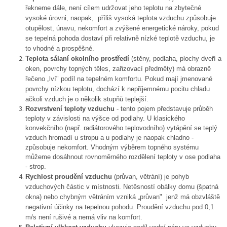
řekneme dále, není cílem udržovat jeho teplotu na zbytečné
vysoké úrovni, naopak, příliš vysoká teplota vzduchu způsobuje
otupělost, únavu, nekomfort a zvýšené energetické nároky, pokud
se tepelná pohoda dostaví při relativně nízké teplotě vzduchu, je
to vhodné a prospěšné.
Teplota sálaní okolního prostředí
(stěny, podlaha, plochy dveří a
oken, povrchy topných těles, zařizovací předměty) má obrazně
řečeno „lví" podíl na tepelném komfortu. Pokud mají jmenované
povrchy nízkou teplotu, dochází k nepříjemnému pocitu chladu
ačkoli vzduch je o několik stupňů teplejší.
Rozvrstvení teploty vzduchu
- tento pojem představuje průběh
teploty v závislosti na výšce od podlahy. U klasického
konvekčního (např. radiátorového teplovodního) vytápění se teplý
vzduch hromadí u stropu a u podlahy je naopak chladno -
způsobuje nekomfort. Vhodným výběrem topného systému
můžeme dosáhnout rovnoměrného rozdělení teploty v ose podlaha
- strop.
Rychlost proudění vzduchu
(průvan, větrání) je pohyb
vzduchových částic v místnosti. Netěsností obálky domu (špatná
okna) nebo chybným větráním vzniká „průvan" jenž má obzvláště
negativní účinky na tepelnou pohodu. Proudění vzduchu pod 0,1
m/s není rušivé a nemá vliv na komfort.