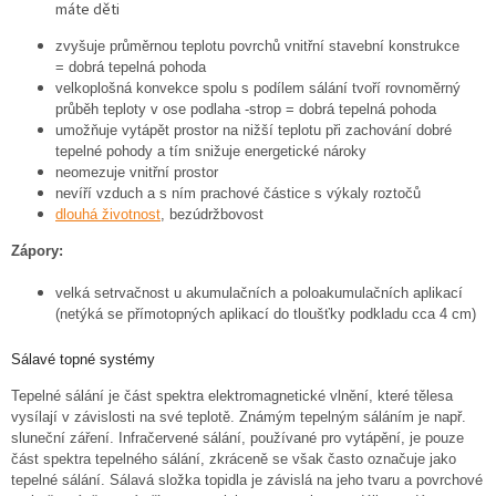
máte děti
zvyšuje průměrnou teplotu povrchů vnitřní stavební konstrukce
= dobrá tepelná pohoda
velkoplošná konvekce spolu s podílem sálání tvoří rovnoměrný
průběh teploty v ose podlaha -strop = dobrá tepelná pohoda
umožňuje vytápět prostor na nižší teplotu při zachování dobré
tepelné pohody a tím snižuje energetické nároky
neomezuje vnitřní prostor
nevíří vzduch a s ním prachové částice s výkaly roztočů
dlouhá životnost
, bezúdržbovost
Zápory:
velká setrvačnost u akumulačních a poloakumulačních aplikací
(netýká se přímotopných aplikací do tloušťky podkladu cca 4 cm)
Sálavé topné systémy
Tepelné sálání je část spektra elektromagnetické vlnění, které tělesa
vysílají v závislosti na své teplotě. Známým tepelným sáláním je např.
sluneční záření. Infračervené sálání, používané pro vytápění, je pouze
část spektra tepelného sálání, zkráceně se však často označuje jako
tepelné sálání. Sálavá složka topidla je závislá na jeho tvaru a povrchové