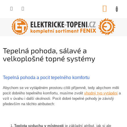
Přejít
NÁKUP
na
obsah
KOŠÍK
Tepelná pohoda, sálavé a
velkoplošné topné systémy
Tepelná pohoda a pocit tepelného komfortu
Abychom se ve vytápěném prostoru cítili příjemně, tedy abychom měli
pocit dobrého tepelného komfortu, musíme zvolit
vhodný typ vytápění
a
vzít v úvahu i další okolnosti. Pocit dobré tepelné pohody je závislý
především na těchto atributech:
Teplota vzduchu v místnosti
je základní atribut, jak si ale