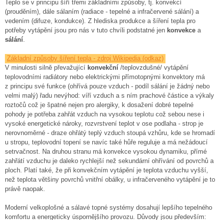
Teplo se v principu šíří třemi základními způsoby, tj. konvekcí
(prouděním), dále sálaním (radiace - tepelné a infračervené sálání) a
vedením (difuze, kondukce). Z hlediska produkce a šíření tepla pro
potřeby vytápění jsou pro nás v tuto chvíli podstatné jen
konvekce
a
sálání
.
Základní způsoby šíření tepla - zdroj Wikipedia (odkaz)
V minulosti silně převažující
konvekční
/teplovzdušné/ vytápění
teplovodními radiátory nebo elektrickými přímotopnými konvektory má
z principu své funkce (ohřívá pouze vzduch - podíl sálání je žádný nebo
velmi malý) řadu nevýhod: víří vzduch a s ním prachové částice a výkaly
roztočů což je špatné nejen pro alergiky, k dosažení dobré tepelné
pohody je potřeba zahřát vzduch na vysokou teplotu což sebou nese i
vysoké energetické nároky, rozvrstvení teplot v ose podlaha - strop je
nerovnoměrné - draze ohřátý teplý vzduch stoupá vzhůru, kde se hromadí
u stropu, teplovodní topení se navíc také hůře reguluje a má nežádoucí
setrvačnost. Na druhou stranu má konvekce vysokou dynamiku, přímé
zahřátí vzduchu je daleko rychlejší než sekundární ohřívání od povrchů a
ploch. Platí také, že při konvekčním vytápění je teplota vzduchu vyšší,
než teplota většiny povrchů vnitřní obálky, u infračerveného vytápění je to
právě naopak.
Moderní velkoplošné a sálavé topné systémy dosahují lepšího tepelného
komfortu a energeticky úspornějšího provozu. Důvody jsou především: