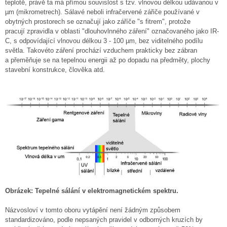
teplotě, právě ta má přímou souvislost s tzv. vlnovou délkou udávanou v
µm (mikrometrech). Sálavé neboli infračervené zářiče používané v
obytných prostorech se označují jako záříče "s fitrem", protože
pracují zpravidla v oblasti "dlouhovlnného záření" označovaného jako IR-
C, s odpovídající vlnovou délkou 3 - 100 µm, bez viditelného podílu
světla. Takovéto záření prochází vzduchem prakticky bez zábran
a přeměňuje se na tepelnou energii až po dopadu na předměty, plochy
stavební konstrukce, člověka atd.
Obrázek: Tepelné sálání v elektromagnetickém spektru.
Názvosloví v tomto oboru vytápění není žádným způsobem
standardizováno, podle nepsaných pravidel v odborných kruzích by