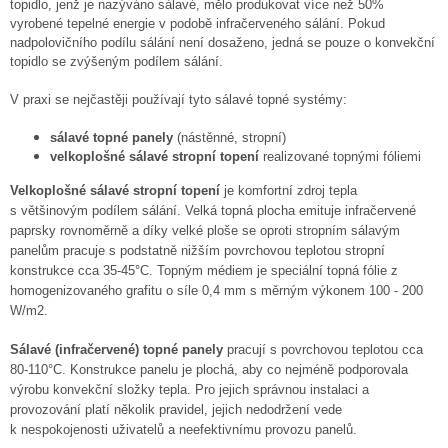
topidlo, jenž je nazýváno sálavé, mělo produkovat více než 50%
vyrobené tepelné energie v podobě infračerveného sálání. Pokud
nadpolovičního podílu sálání není dosaženo, jedná se pouze o konvekční
topidlo se zvýšeným podílem sálání.
V praxi se nejčastěji používají tyto sálavé topné systémy:
sálavé topné panely
(nástěnné, stropní)
velkoplošné sálavé stropní topení
realizované topnými fóliemi
Velkoplošné sálavé stropní topení
je komfortní zdroj tepla
s většinovým podílem sálání. Velká topná plocha emituje infračervené
paprsky rovnoměrně a díky velké ploše se oproti stropním sálavým
panelům pracuje s podstatně nižším povrchovou teplotou stropní
konstrukce cca 35-45°C. Topným médiem je speciální topná fólie z
homogenizovaného grafitu o síle 0,4 mm s měrným výkonem 100 - 200
W/m2.
Sálavé (infračervené) topné panely
pracují s povrchovou teplotou cca
80-110°C. Konstrukce panelu je plochá, aby co nejméně podporovala
výrobu konvekční složky tepla. Pro jejich správnou instalaci a
provozování platí několik pravidel, jejich nedodržení vede
k nespokojenosti uživatelů a neefektivnímu provozu panelů.