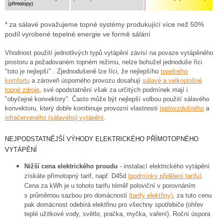
* za sálavé považujeme topné systémy produkující více než 50%
podíl vyrobené tepelné energie ve formě sálání
Vhodnost použití jednotlivých typů vytápění závisí na povaze vytápěného
prostoru a požadovaném topném režimu, nelze bohužel jednoduše říci
"toto je nejlepší" . Zjednodušeně lze říci, že nejlepšího
tepelného
komfortu
a zároveň úsporného provozu dosahují
sálavé a velkoplošné
topné zdroje
, své opodstatnění však za určitých podmínek mají i
"obyčejné konvektory". Často může být nejlepší volbou použití sálavého
konvektoru, který dobře kombinuje provozní vlastnosti
teplovzdušného
a
infračerveného (sálavého) vytápění
.
NEJPODSTATNĚJŠÍ VÝHODY ELEKTRICKÉHO PŘÍMOTOPNÉHO
VYTÁPĚNÍ
Nižší cena elektrického proudu
- instalací elektrického vytápění
získáte přímotopný tarif, např. D45d
(podmínky přidělení tarifu)
.
Cena za kWh je u tohoto tarifu téměř poloviční v porovnáním
s průměrnou sazbou pro domácnosti
(
tarify elektřiny)
, za tuto cenu
pak domácnost odebírá elektřinu pro všechny spotřebiče (ohřev
teplé užitkové vody, světlo, pračka, myčka, vaření). Roční úspora