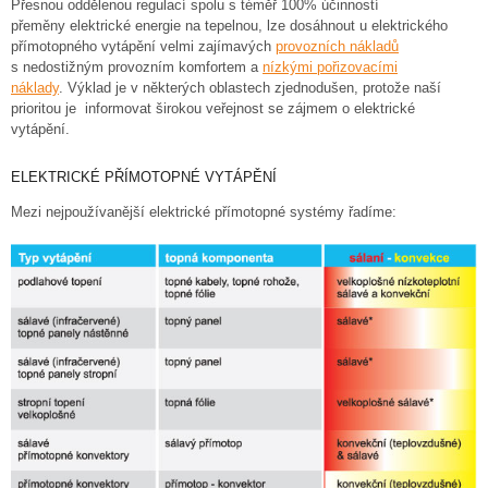
Přesnou oddělenou regulací spolu s téměř 100% účinností
přeměny elektrické energie na tepelnou, lze dosáhnout u elektrického
přímotopného vytápění velmi zajímavých
provozních nákladů
s nedostižným provozním komfortem a
nízkými pořizovacími
náklady
. Výklad je v některých oblastech zjednodušen, protože naší
prioritou je informovat širokou veřejnost se zájmem o elektrické
vytápění.
ELEKTRICKÉ PŘÍMOTOPNÉ VYTÁPĚNÍ
Mezi nejpoužívanější elektrické přímotopné systémy řadíme: