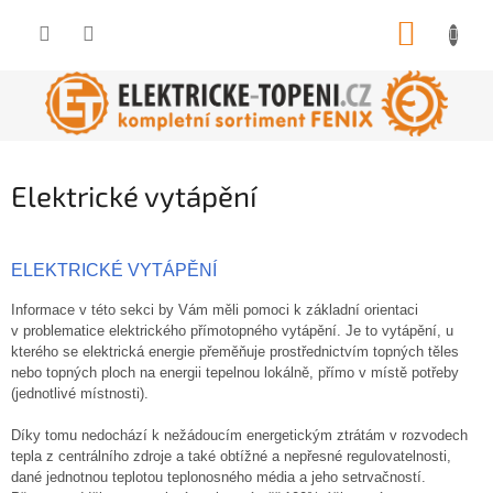
Přejít
NÁKUP
na
obsah
KOŠÍK
Elektrické vytápění
ELEKTRICKÉ VYTÁPĚNÍ
Informace v této sekci by Vám měli pomoci k základní orientaci
v problematice elektrického přímotopného vytápění. Je to vytápění, u
kterého se elektrická energie přeměňuje prostřednictvím topných těles
nebo topných ploch na energii tepelnou lokálně, přímo v místě potřeby
(jednotlivé místnosti).
Díky tomu nedochází k nežádoucím energetickým ztrátám v rozvodech
tepla z centrálního zdroje a také obtížné a nepřesné regulovatelnosti,
dané jednotnou teplotou teplonosného média a jeho setrvačností.