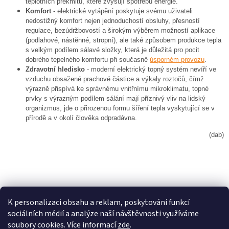
teplotních překmitů, které zvyšují spotřebu energie.
Komfort
- elektrické vytápění poskytuje svému uživateli
nedostižný komfort nejen jednoduchostí obsluhy, přesností
regulace, bezúdržbovostí a širokým výběrem možností aplikace
(podlahové, nástěnné, stropní), ale také způsobem produkce tepla
s velkým podílem sálavé složky, která je důležitá pro pocit
dobrého tepelného komfortu při současně
úsporném provozu
.
Zdravotní hledisko
- moderní elektrický topný systém nevíří ve
vzduchu obsažené prachové částice a výkaly roztočů, čímž
výrazně přispívá ke správnému vnitřnímu mikroklimatu, topné
prvky s výrazným podílem sálání mají příznivý vliv na lidský
organizmus, jde o přirozenou formu šíření tepla vyskytující se v
přírodě a v okolí člověka odpradávna.
(dab)
PŘEDCHOZÍ ČLÁNEK
DALŠÍ ČLÁNEK
K personalizaci obsahu a reklam, poskytování funkcí
sociálních médií a analýze naší návštěvnosti využíváme
Z
soubory cookies. Více informací
zde
.