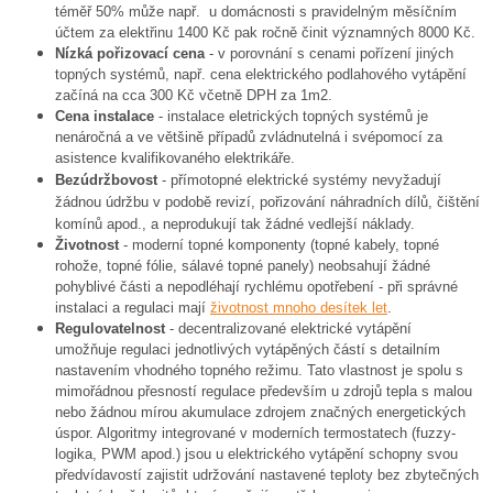
téměř 50% může např. u domácnosti s pravidelným měsíčním
účtem za elektřinu 1400 Kč pak ročně činit významných 8000 Kč.
Nízká pořizovací cena
- v porovnání s cenami pořízení jiných
topných systémů, např. cena elektrického podlahového vytápění
začíná na cca 300 Kč včetně DPH za 1m2.
Cena instalace
- instalace eletrických topných systémů je
nenáročná a ve většině případů zvládnutelná i svépomocí za
asistence kvalifikovaného elektrikáře.
Bezúdržbovost
- přímotopné elektrické systémy nevyžadují
žádnou údržbu v podobě revizí, pořizování náhradních dílů, čištění
komínů apod., a neprodukují tak žádné vedlejší náklady.
Životnost
- moderní topné komponenty (topné kabely, topné
rohože, topné fólie, sálavé topné panely) neobsahují žádné
pohyblivé části a nepodléhají rychlému opotřebení - při správné
instalaci a regulaci mají
životnost mnoho desítek let
.
Regulovatelnost
- decentralizované elektrické vytápění
umožňuje regulaci jednotlivých vytápěných částí s detailním
nastavením vhodného topného režimu. Tato vlastnost je spolu s
mimořádnou přesností regulace především u zdrojů tepla s malou
nebo žádnou mírou akumulace zdrojem značných energetických
úspor. Algoritmy integrované v moderních termostatech (fuzzy-
logika, PWM apod.) jsou u elektrického vytápění schopny svou
předvídavostí zajistit udržování nastavené teploty bez zbytečných