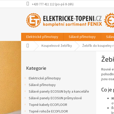
Přejít
+420 777 411 112 (po-pá 8-16h)
na
obsah
Elektrické přímotopy
Sálavé přímotopy
Sála
Domů
Koupelnové žebříky
Žebřík do koupelny 
P
Žebř
o
Přeskočit
s
Kategorie
kategorie
Rovné el
t
pohodlné
r
Elektrické přímotopy
jsou osa
a
Sálavé přímotopy
n
Co je
Sálavé panely ECOSUN byty a kanceláře
n
í
Sálavé panely ECOSUN průmyslové
H
o
p
Topné kabely ECOFLOOR
Ř
a
Topné rohože ECOFLOOR
b