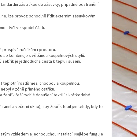
standardní zástrčkou do zásuvky; případné odstranění
 ne, lze provoz pohodlně řídit externím zásuvkovým
nou tyčí ve spodní části.
é prospívá ručníkům i prostoru.
o se kombinuje s většinou koupelnových stylů.
žebřík je jednoduchá cesta k teplu i sušení.
t teplotní rozdíl mezi chodbou a koupelnou.
k nebyl v zóně přímého ostřiku.
žebřík řeší rychlé dosušení textilií a krátkodobé
ranní a večerní okno), aby žebřík topil jen tehdy, kdy to
istým vzhledem a jednoduchou instalací. Nejlépe funguje