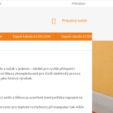
BNÍCH ÚDAJŮ
Přihlášení
NÁKUPNÍ
Prázdný košík
KOŠÍK
vé
Topné kabely ECOFLOOR
Topné rohože ECOFLOOR
T
o a sušák v jednom – ideální pro rychlé přitopení i
vá tělesa zkompletovaná pro čistě elektrický provoz:
í jako hotový výrobek.
ucí směs a těleso je uzavřené (není potřeba napojení na
prostor pro teplotní roztažnost; při manipulaci tak může