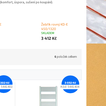
 (komfort, úspora, sušení po koupání).
E
Žebřík rovný KD-E
450/1320
SKLADEM
3 412 Kč
6
položek celkem
 302 Kč
3 592 Kč
–11 %
–12 %
:
5441402
Kód:
5441404