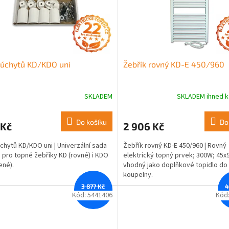
 úchytů KD/KDO uni
Žebřík rovný KD-E 450/960
SKLADEM
SKLADEM ihned k
Do košíku
Do
 Kč
2 906 Kč
chytů KD/KDO uni | Univerzální sada
Žebřík rovný KD-E 450/960 | Rovný
 pro topné žebříky KD (rovné) i KDO
elektrický topný prvek; 300W; 45x
ené).
vhodný jako doplňkové topidlo do
koupelny.
3 877 Kč
4
–11 %
Kód:
5441406
Kód