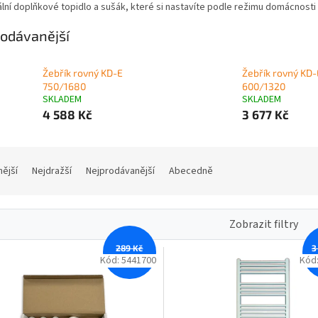
ální doplňkové topidlo a sušák, které si nastavíte podle režimu domácnosti
odávanější
Žebřík rovný KD-E
Žebřík rovný KD-
750/1680
600/1320
SKLADEM
SKLADEM
4 588 Kč
3 677 Kč
nější
Nejdražší
Nejprodávanější
Abecedně
Zobrazit filtry
289 Kč
3
–12 %
Kód:
5441700
Kód