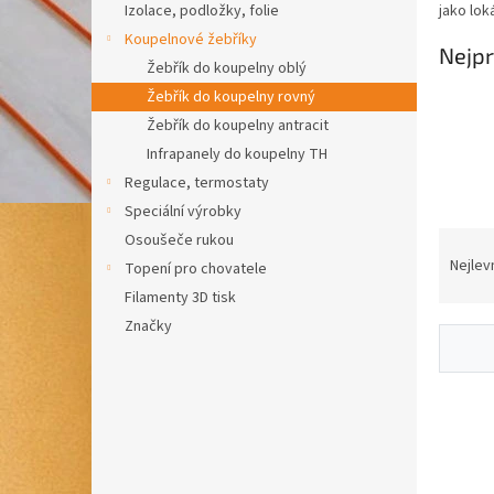
Izolace, podložky, folie
jako lok
Koupelnové žebříky
Nejpr
Žebřík do koupelny oblý
Žebřík do koupelny rovný
Žebřík do koupelny antracit
Infrapanely do koupelny TH
Regulace, termostaty
Speciální výrobky
Ř
Osoušeče rukou
a
Nejlev
Topení pro chovatele
z
Filamenty 3D tisk
e
Značky
n
í
p
V
r
ý
o
p
d
i
u
s