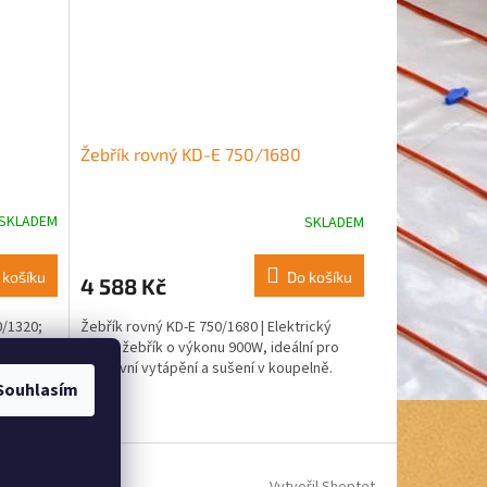
Žebřík rovný KD-E 750/1680
SKLADEM
SKLADEM
 košíku
Do košíku
4 588 Kč
0/1320;
Žebřík rovný KD-E 750/1680 | Elektrický
ění
topný žebřík o výkonu 900W, ideální pro
efektivní vytápění a sušení v koupelně.
Souhlasím