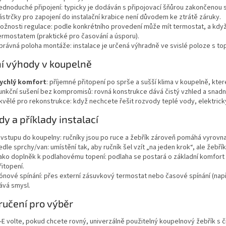
ednoduché připojení: typicky je dodáván s připojovací šňůrou zakončenou 
ástrčky pro zapojení do instalační krabice není důvodem ke ztrátě záruky.
ožnosti regulace: podle konkrétního provedení může mít termostat, a když
ermostatem (praktické pro časování a úsporu).
právná poloha montáže: instalace je určená výhradně ve svislé poloze s top
í výhody v koupelně
ychlý komfort
: příjemné přitopení po sprše a sušší klima v koupelně, kter
unkční sušení bez kompromisů: rovná konstrukce dává čistý vzhled a snadn
kvělé pro rekonstrukce: když nechcete řešit rozvody teplé vody, elektrický 
y a příklady instalací
 vstupu do koupelny: ručníky jsou po ruce a žebřík zároveň pomáhá vyrovna
edle sprchy/van: umístění tak, aby ručník šel vzít „na jeden krok“, ale žebří
ako doplněk k podlahovému topení: podlaha se postará o základní komfort a 
řitopení.
ónové spínání: přes externí zásuvkový termostat nebo časové spínání (např. 
ává smysl.
učení pro výběr
E volte, pokud chcete rovný, univerzálně použitelný koupelnový žebřík s č