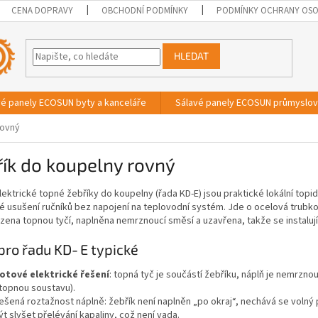
CENA DOPRAVY
OBCHODNÍ PODMÍNKY
PODMÍNKY OCHRANY OSO
HLEDAT
vé panely ECOSUN byty a kanceláře
Sálavé panely ECOSUN průmyslo
rovný
ík do koupelny rovný
ektrické topné žebříky do koupelny (řada KD‑E) jsou praktické lokální topidl
 usušení ručníků bez napojení na teplovodní systém. Jde o ocelová trubko
zena topnou tyčí, naplněna nemrznoucí směsí a uzavřena, takže se instaluj
 pro řadu KD‑E typické
otové elektrické řešení
: topná tyč je součástí žebříku, náplň je nemrzno
topnou soustavu).
ešená roztažnost náplně: žebřík není naplněn „po okraj“, nechává se volný 
ýt slyšet přelévání kapaliny, což není vada.