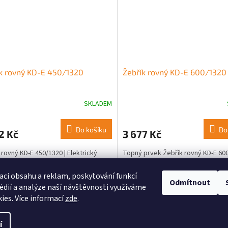
k rovný KD-E 450/1320
Žebřík rovný KD-E 600/1320
SKLADEM
Do košíku
Do
2 Kč
3 677 Kč
 rovný KD-E 450/1320 | Elektrický
Topný prvek Žebřík rovný KD-E 60
žebřík, 400W, vhodný do koupelen
600W; 60x132cm. Ideální pro vytáp
raktický sušák a zdroj tepla.
koupelen s funkcí sušáku prádla.
aci obsahu a reklam, poskytování funkcí
Odmítnout
édií a analýze naší návštěvnosti využíváme
O
ies. Více informací
zde
.
v
l
í
á