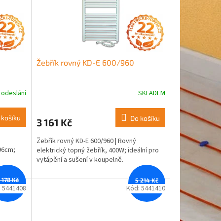
Žebřík rovný KD-E 600/960
 odeslání
SKLADEM
 košíku
Do košíku
3 161 Kč
Žebřík rovný KD-E 600/960 | Rovný
96cm;
elektrický topný žebřík, 400W; ideální pro
vytápění a sušení v koupelně.
 178 Kč
5 214 Kč
–11 %
–12 %
:
5441408
Kód:
5441410