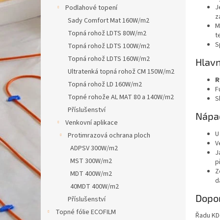
n
J
Podlahové topení
e
z
Sady Comfort Mat 160W/m2
l
M
Topná rohož LDTS 80W/m2
t
S
Topná rohož LDTS 100W/m2
Topná rohož LDTS 160W/m2
Hlavn
Ultratenká topná rohož CM 150W/m2
R
Topná rohož LD 160W/m2
F
Topné rohože AL MAT 80 a 140W/m2
S
Příslušenství
Nápad
Venkovní aplikace
U
Protimrazová ochrana ploch
V
ADPSV 300W/m2
J
MST 300W/m2
p
Z
MDT 400W/m2
d
40MDT 400W/m2
Dopor
Příslušenství
Topné fólie ECOFILM
Řadu KD‑