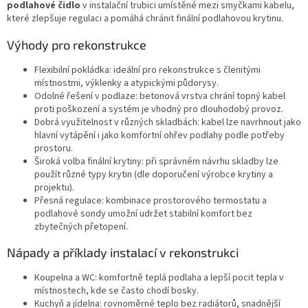
podlahové čidlo
v instalační trubici umístěné mezi smyčkami kabelu,
které zlepšuje regulaci a pomáhá chránit finální podlahovou krytinu.
Výhody pro rekonstrukce
Flexibilní pokládka: ideální pro rekonstrukce s členitými
místnostmi, výklenky a atypickými půdorysy.
Odolné řešení v podlaze: betonová vrstva chrání topný kabel
proti poškození a systém je vhodný pro dlouhodobý provoz.
Dobrá využitelnost v různých skladbách: kabel lze navrhnout jako
hlavní vytápění i jako komfortní ohřev podlahy podle potřeby
prostoru.
Široká volba finální krytiny: při správném návrhu skladby lze
použít různé typy krytin (dle doporučení výrobce krytiny a
projektu).
Přesná regulace: kombinace prostorového termostatu a
podlahové sondy umožní udržet stabilní komfort bez
zbytečných přetopení.
Nápady a příklady instalací v rekonstrukci
Koupelna a WC: komfortně teplá podlaha a lepší pocit tepla v
místnostech, kde se často chodí bosky.
Kuchyň a jídelna: rovnoměrné teplo bez radiátorů, snadnější