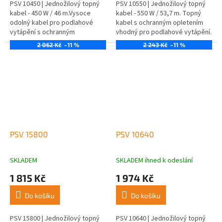
PSV 10450 | Jednožilový topný
PSV 10550 | Jednožilový topný
kabel - 450 W / 46 m.Vysoce
kabel - 550 W / 53,7 m. Topný
odolný kabel pro podlahové
kabel s ochranným opletením
vytápění s ochranným
vhodný pro podlahové vytápění.
opletením.
2 062 Kč
–11 %
2 243 Kč
–11 %
PSV 15800
PSV 10640
SKLADEM
SKLADEM ihned k odeslání
1 815 Kč
1 974 Kč
Do košíku
Do košíku
PSV 15800 | Jednožilový topný
PSV 10640 | Jednožilový topný