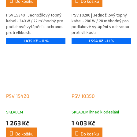
Do košíku
Do košíku
PSV 15340 | Jednožilový topný
PSV 10280 | Jednožilový topný
kabel - 340 W / 22 m.Vhodný pro
kabel - 280 W / 28 m.Vhodný pro
podlahové vytápění s ochranou
podlahové vytápění s ochranou
proti vlhkosti.
proti vlhkosti.
1 435 Kč
–11 %
1 594 Kč
–11 %
PSV 15420
PSV 10350
SKLADEM
SKLADEM ihned k odeslání
1 263 Kč
1 403 Kč
Do košíku
Do košíku