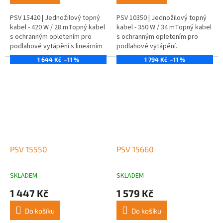
PSV 15420 | Jednožilový topný
PSV 10350 | Jednožilový topný
kabel - 420 W / 28 mTopný kabel
kabel - 350 W / 34 mTopný kabel
s ochranným opletením pro
s ochranným opletením pro
podlahové vytápění s lineárním
podlahové vytápění.
příkonem 15 W/m.
1 644 Kč
–11 %
1 794 Kč
–11 %
PSV 15550
PSV 15660
SKLADEM
SKLADEM
1 447 Kč
1 579 Kč
Do košíku
Do košíku