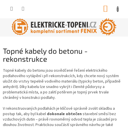
Přejít
NÁKUP
na
obsah
KOŠÍK
Topné kabely do betonu -
rekonstrukce
Topné kabely do betonu jsou osvědčené řešení elektrického
podlahového vytápění i při rekonstrukcích, kdy chcete nový systém
uložit do vrstvy tepelně vodivého materiálu (typicky beton, případně
anhydrit). Díky kabelu lze snadno vykrýt i členité půdorysy a
problematická místa, a po zalití potěrem je topný prvek trvale
chráněný v konstrukci podlahy.
V rekonstruovaných podlahách je klíčové správně zvolit skladbu a
postup tak, aby byl kabel
dokonale obtečen
stavební směsí bez
vzduchových dutin – právě rovnoměrný odvod tepla je zásadní pro
dlouhou životnost. Praktickou součástí správného návrhu je také