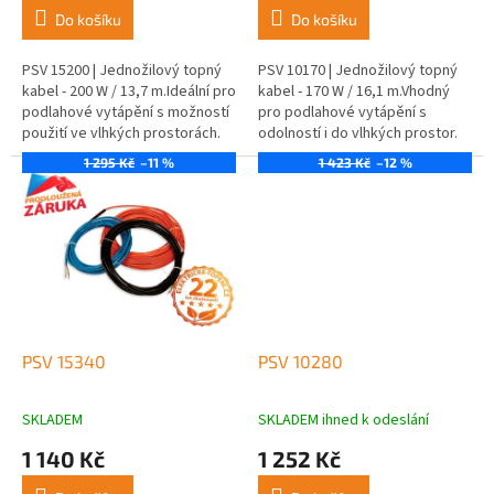
Do košíku
Do košíku
PSV 15200 | Jednožilový topný
PSV 10170 | Jednožilový topný
kabel - 200 W / 13,7 m.Ideální pro
kabel - 170 W / 16,1 m.Vhodný
podlahové vytápění s možností
pro podlahové vytápění s
použití ve vlhkých prostorách.
odolností i do vlhkých prostor.
1 295 Kč
–11 %
1 423 Kč
–12 %
PSV 15340
PSV 10280
SKLADEM
SKLADEM ihned k odeslání
1 140 Kč
1 252 Kč