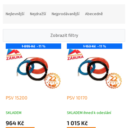
Ř
a
Nejlevnější
Nejdražší
Nejprodávanější
Abecedně
z
e
n
Zobrazit filtry
í
p
1 095 Kč
–11 %
1 153 Kč
–11 %
V
r
ý
o
p
d
i
u
s
k
p
t
r
ů
o
d
PSV 15200
PSV 10170
u
k
SKLADEM
SKLADEM ihned k odeslání
t
964 Kč
1 015 Kč
ů