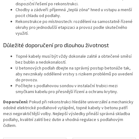
dispoziční řešení po rekonstrukci.
Chodby a zádveří: příjemná „teplá zóna“ hned u vstupu a menší
pocit chladu od podlahy.
Rekonstrukce po místnostech: rozdělení na samostatně řízené
okruhy pro jednodušší etapizaci a provoz podle skutečného
využití.
Důležité doporučení pro dlouhou životnost
Topné kabely musí být vždy dokonale zalité a obtečené směsí
bez bublin a nedokonalostí.
U betonových podlah dbejte na správný postup betonáže tak,
aby nevznikaly oddělené vrstvy s rizikem problémů po uvedení
do provozu.
Počítejte s podlahovou sondou v instalační trubici mezi
smyčkami kabelu pro přesnější řízení a ochranu krytiny.
Doporučení:
Pokud při rekonstrukci hledáte univerzální a mechanicky
odolné elektrické podlahové vytápění, topné kabely v betonu patří
mezi nejpraktičtější volby. Nejlepší výsledky přináší správná skladba
podlahy, kvalitní zalití bez dutin a vhodná regulace s podlahovým
čidlem.