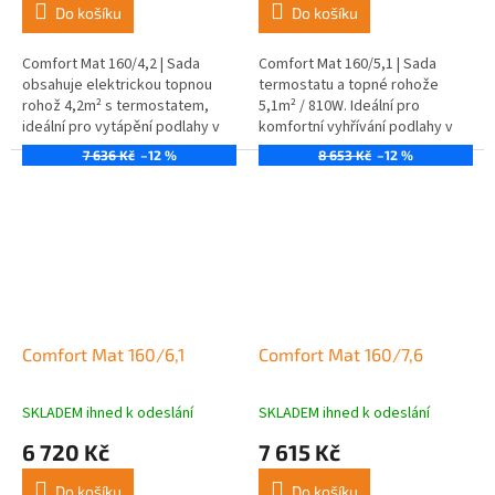
Do košíku
Do košíku
Comfort Mat 160/4,2 | Sada
Comfort Mat 160/5,1 | Sada
obsahuje elektrickou topnou
termostatu a topné rohože
rohož 4,2m² s termostatem,
5,1m² / 810W. Ideální pro
ideální pro vytápění podlahy v
komfortní vyhřívání podlahy v
koupelnách a dalších
koupelnách a dalších
7 636 Kč
–12 %
8 653 Kč
–12 %
místnostech.
prostorách.
Comfort Mat 160/6,1
Comfort Mat 160/7,6
SKLADEM ihned k odeslání
SKLADEM ihned k odeslání
6 720 Kč
7 615 Kč
Do košíku
Do košíku