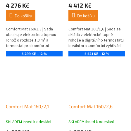
4 276 Kč
4 412 Kč
Do košíku
Do košíku
Comfort Mat 160/1,3 | Sada
Comfort Mat 160/1,6 | Sada se
obsahuje elektrickou topnou
skládá z elektrické topné
rohož o rozloze 1,3 m² a
rohože a digitálního termostatu.
termostat pro komfortní
Ideální pro komfortní vyhřívání
vytápění podlahy.
podlahy.
5 299 Kč
–12 %
5 521 Kč
–12 %
Comfort Mat 160/2,1
Comfort Mat 160/2,6
SKLADEM ihned k odeslání
SKLADEM ihned k odeslání