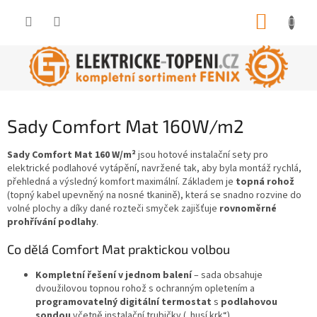
Přejít
NÁKUP
na
obsah
KOŠÍK
Sady Comfort Mat 160W/m2
Sady Comfort Mat 160 W/m²
jsou hotové instalační sety pro
elektrické podlahové vytápění, navržené tak, aby byla montáž rychlá,
přehledná a výsledný komfort maximální. Základem je
topná rohož
(topný kabel upevněný na nosné tkanině), která se snadno rozvine do
volné plochy a díky dané rozteči smyček zajišťuje
rovnoměrné
prohřívání podlahy
.
Co dělá Comfort Mat praktickou volbou
Kompletní řešení v jednom balení
– sada obsahuje
dvoužilovou topnou rohož s ochranným opletením a
programovatelný digitální termostat
s
podlahovou
sondou
včetně instalační trubičky („husí krk“).