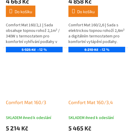
4 663 Kč
4 858 Kč
Do košíku
Do košíku
Comfort Mat 160/2,1 | Sada
Comfort Mat 160/2,6 | Sada s
obsahuje topnou rohož 2,1m² /
elektrickou topnou rohoží 2,6m²
340W s termostatem pro
a digitálním termostatem pro
komfortní vyhřívání podlahy v
komfortní vytápění podlahy.
různých prostorech.
5 925 Kč
–12 %
6 210 Kč
–12 %
Comfort Mat 160/3
Comfort Mat 160/3,4
SKLADEM ihned k odeslání
SKLADEM ihned k odeslání
5 214 Kč
5 465 Kč