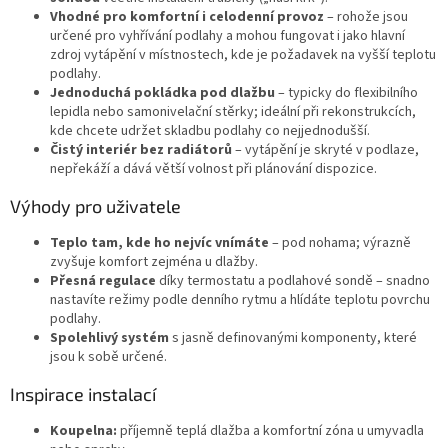
Vhodné pro komfortní i celodenní provoz
– rohože jsou
určené pro vyhřívání podlahy a mohou fungovat i jako hlavní
zdroj vytápění v místnostech, kde je požadavek na vyšší teplotu
podlahy.
Jednoduchá pokládka pod dlažbu
– typicky do flexibilního
lepidla nebo samonivelační stěrky; ideální při rekonstrukcích,
kde chcete udržet skladbu podlahy co nejjednodušší.
Čistý interiér bez radiátorů
– vytápění je skryté v podlaze,
nepřekáží a dává větší volnost při plánování dispozice.
Výhody pro uživatele
Teplo tam, kde ho nejvíc vnímáte
– pod nohama; výrazně
zvyšuje komfort zejména u dlažby.
Přesná regulace
díky termostatu a podlahové sondě – snadno
nastavíte režimy podle denního rytmu a hlídáte teplotu povrchu
podlahy.
Spolehlivý systém
s jasně definovanými komponenty, které
jsou k sobě určené.
Inspirace instalací
Koupelna:
příjemně teplá dlažba a komfortní zóna u umyvadla