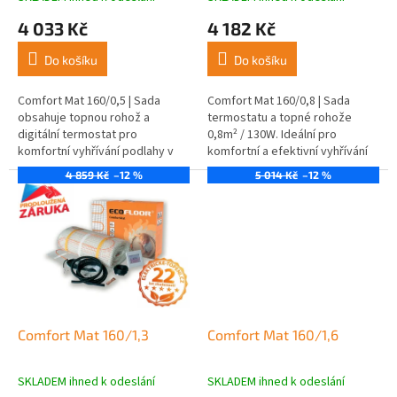
t
4 033 Kč
4 182 Kč
ů
Do košíku
Do košíku
Comfort Mat 160/0,5 | Sada
Comfort Mat 160/0,8 | Sada
obsahuje topnou rohož a
termostatu a topné rohože
digitální termostat pro
0,8m² / 130W. Ideální pro
komfortní vyhřívání podlahy v
komfortní a efektivní vyhřívání
různých prostorách.
podlahy v různých místnostech.
4 859 Kč
–12 %
5 014 Kč
–12 %
Comfort Mat 160/1,3
Comfort Mat 160/1,6
SKLADEM ihned k odeslání
SKLADEM ihned k odeslání