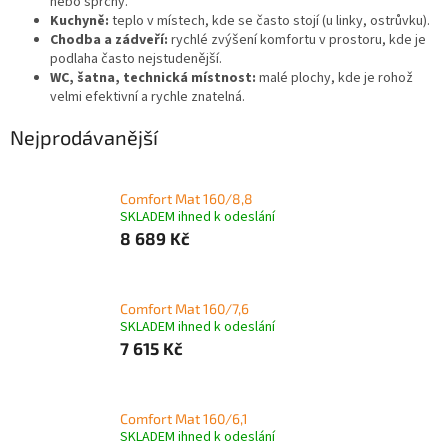
nebo sprchy.
Kuchyně:
teplo v místech, kde se často stojí (u linky, ostrůvku).
Chodba a zádveří:
rychlé zvýšení komfortu v prostoru, kde je
podlaha často nejstudenější.
WC, šatna, technická místnost:
malé plochy, kde je rohož
velmi efektivní a rychle znatelná.
Nejprodávanější
Comfort Mat 160/8,8
SKLADEM ihned k odeslání
8 689 Kč
Comfort Mat 160/7,6
SKLADEM ihned k odeslání
7 615 Kč
Comfort Mat 160/6,1
SKLADEM ihned k odeslání