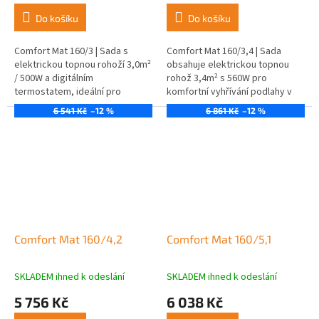
Do košíku
Do košíku
Comfort Mat 160/3 | Sada s
Comfort Mat 160/3,4 | Sada
elektrickou topnou rohoží 3,0m²
obsahuje elektrickou topnou
/ 500W a digitálním
rohož 3,4m² s 560W pro
termostatem, ideální pro
komfortní vyhřívání podlahy v
komfortní vytápění podlah.
různých místnostech.
6 541 Kč
–12 %
6 861 Kč
–12 %
Comfort Mat 160/4,2
Comfort Mat 160/5,1
SKLADEM ihned k odeslání
SKLADEM ihned k odeslání
5 756 Kč
6 038 Kč