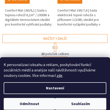
Comfort Mat 160/6,1 | Sada s
Comfort Mat 160/7,6 | Sada
topnou rohoží 6,1m² / 1000W a
elektrické topné rohože s
digitálním termostatem ideální
příkonem 1210W, ideální pro
pro komfortní vyhřívání podlahy.
komfortní vytápění podlahy v
koupelnách a dalších
prostorách.
NAČÍST 1 DALŠÍ
S
1
2
t
O
r
13
položek celkem
v
á
l
NAHORU
n
K personalizaci obsahu a reklam, poskytování funkcí
á
k
sociálních médií a analýze naší návštěvnosti využíváme
d
o
v
Z
a
soubory cookies. Více informací
zde
.
á
c
á
n
í
Vytvořil Shoptet
p
í
Nastavení
p
a
r
t
v
Copyright 2026
ELEKTRICKÉ TOPENÍ
. Všechna práva vyhrazena.
í
k
Odmítnout
Souhlasím
Upravit nastavení cookies
y