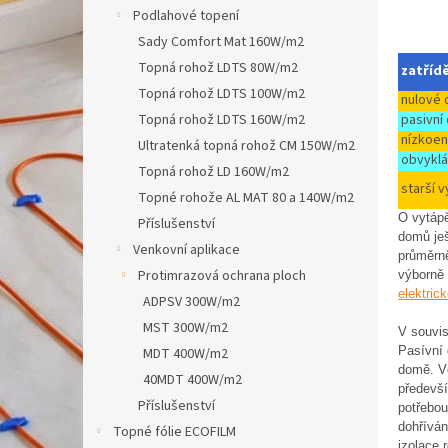
n
Podlahové topení
e
Sady Comfort Mat 160W/m2
l
Topná rohož LDTS 80W/m2
zatříd
Topná rohož LDTS 100W/m2
nulové
pasivní
Topná rohož LDTS 160W/m2
nízkoen
Ultratenká topná rohož CM 150W/m2
obvyklá
Topná rohož LD 160W/m2
starší 
Topné rohože AL MAT 80 a 140W/m2
O vytápě
Příslušenství
domů ješ
Venkovní aplikace
průměrně
Protimrazová ochrana ploch
výborně 
elektric
ADPSV 300W/m2
MST 300W/m2
V souvis
Pasívní 
MDT 400W/m2
domě. Vě
40MDT 400W/m2
předevší
Příslušenství
potřebo
dohříván
Topné fólie ECOFILM
izolace 