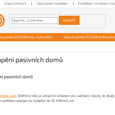
CENA DOPRAVY
OBCHODNÍ PODMÍNKY
PODMÍNKY OCHRANY OSO
HLEDAT
vé panely ECOSUN byty a kanceláře
Sálavé panely ECOSUN průmyslo
ápění pasivních domů
ní pasivních domů
třeba tepla
(kWh/m2.rok) je určujícím kritériem pro zatřídení stavby do škály
n potřebou energie na vytápění do 15 kWh/m2.rok.