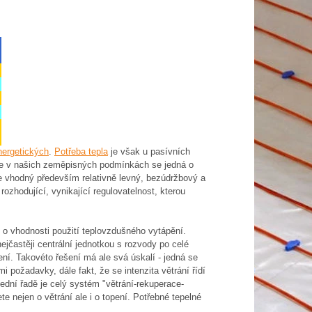
nergetických
.
Potřeba tepla
je však u pasívních
, že v našich zeměpisných podmínkách se jedná o
je vhodný především relativně levný, bezúdržbový a
rozhodující, vynikající regulovatelnost, kterou
í o vhodnosti použití teplovzdušného vytápění.
ejčastěji centrální jednotkou s rozvody po celé
ení. Takovéto řešení má ale svá úskalí - jedná se
i požadavky, dále fakt, že se intenzita větrání řídí
dní řadě je celý systém "větrání-rekuperace-
e nejen o větrání ale i o topení. Potřebné tepelné