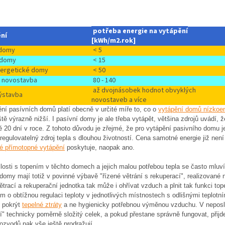
potřeba energie na vytápění
ění
[kWh/m2.rok]
 domy
< 5
 domy
< 15
ergetické domy
< 50
 novostavba
80 - 140
až dvojnásobek hodnot obvyklých
výstavba
novostaveb a více
ní pasívních domů platí obecně v určité míře to, co o
vytápění domů nízkoe
tě výrazně nižší. I pasívní domy je ale třeba vytápět, většina zdrojů uvádí
 20 dní v roce. Z tohoto důvodu je zřejmé, že pro vytápění pasivního domu 
regulovatelný zdroj tepla s dlouhou životností. Cena samotné energie již není 
ké přímotopné vytápění
poskytuje, naopak ano.
losti s topením v těchto domech a jejich malou potřebou tepla se často mluv
domy mají totiž v povinné výbavě "řízené větrání s rekuperací", realizované n
trací a rekuperační jednotka tak může i ohřívat vzduch a plnit tak funkci top
m o obtížnou regulaci teploty v jednotlivých místnostech s odlišnými teplotním
u pokrýt
tepelné ztráty
a ne hygienicky potřebnou výměnou vzduchu. V neposle
í" technicky poměrně složitý celek, a pokud přestane správně fungovat, přijdet
rozvodů pak vše ještě prodražují.