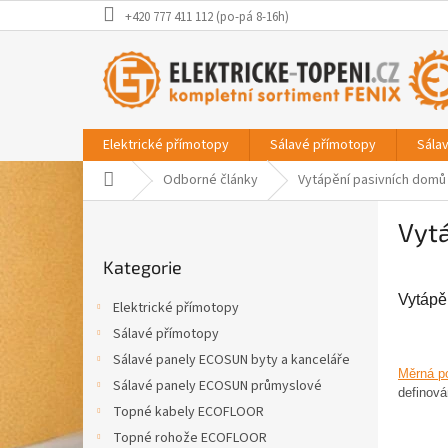
Přejít
+420 777 411 112 (po-pá 8-16h)
na
obsah
Elektrické přímotopy
Sálavé přímotopy
Sála
Domů
Odborné články
Vytápění pasivních domů
P
Vyt
o
Přeskočit
s
Kategorie
kategorie
t
r
Vytápě
Elektrické přímotopy
a
Sálavé přímotopy
n
Sálavé panely ECOSUN byty a kanceláře
n
Měrná po
í
Sálavé panely ECOSUN průmyslové
definová
p
Topné kabely ECOFLOOR
a
Topné rohože ECOFLOOR