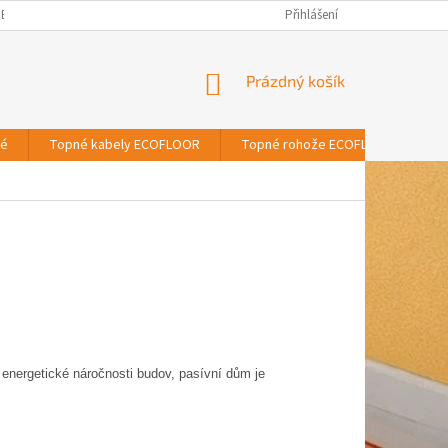
BNÍCH ÚDAJŮ
Přihlášení
NÁKUPNÍ
Prázdný košík
KOŠÍK
vé
Topné kabely ECOFLOOR
Topné rohože ECOFLOOR
T
 energetické náročnosti budov, pasívní dům je