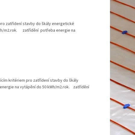
pro zatřídení stavby do škály energetické
kWh/m2.rok. zatřídění potřeba energie na
cím kritériem pro zatřídení stavby do škály
energie na vytápění do 50 kWh/m2.rok. zatřídění