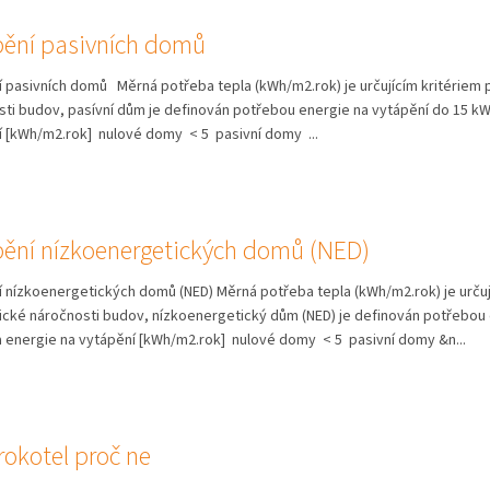
pění pasivních domů
 pasivních domů Měrná potřeba tepla (kWh/m2.rok) je určujícím kritériem 
sti budov, pasívní dům je definován potřebou energie na vytápění do 15 
í [kWh/m2.rok] nulové domy < 5 pasivní domy ...
pění nízkoenergetických domů (NED)
 nízkoenergetických domů (NED) Měrná potřeba tepla (kWh/m2.rok) je určují
ické náročnosti budov, nízkoenergetický dům (NED) je definován potřebou 
 energie na vytápění [kWh/m2.rok] nulové domy < 5 pasivní domy &n...
rokotel proč ne