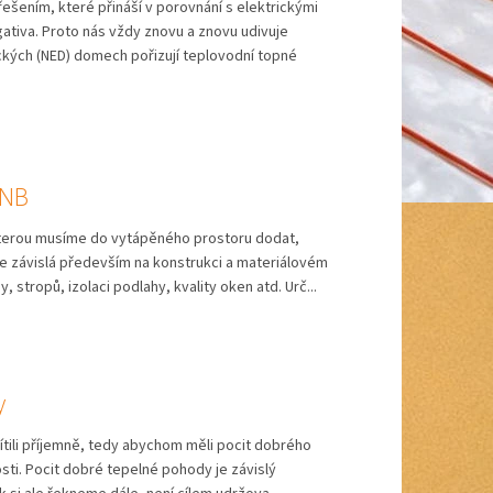
řešením, které přináší v porovnání s elektrickými
tiva. Proto nás vždy znovu a znovu udivuje
ckých (NED) domech pořizují teplovodní topné
ENB
kterou musíme do vytápěného prostoru dodat,
je závislá především na konstrukci a materiálovém
 stropů, izolaci podlahy, kvality oken atd. Urč...
y
ili příjemně, tedy abychom měli pocit dobrého
sti. Pocit dobré tepelné pohody je závislý