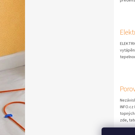
předevší
Elekt
ELEKTRI
vytápění
tepelnou
Poro
Nezávis
INFO.cz
topných 
zde, tato