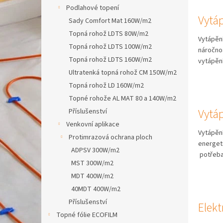
n
n
Podlahové topení
k
e
Vytá
Sady Comfort Mat 160W/m2
ů
l
Topná rohož LDTS 80W/m2
Vytápění
Topná rohož LDTS 100W/m2
náročno
Topná rohož LDTS 160W/m2
vytápěn
Ultratenká topná rohož CM 150W/m2
Topná rohož LD 160W/m2
Topné rohože AL MAT 80 a 140W/m2
Vytá
Příslušenství
Venkovní aplikace
Vytápění
Protimrazová ochrana ploch
energet
ADPSV 300W/m2
potřeba
MST 300W/m2
MDT 400W/m2
40MDT 400W/m2
Příslušenství
Elekt
Topné fólie ECOFILM