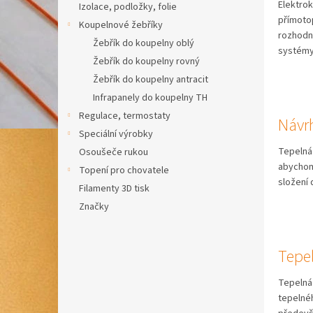
Elektrok
Izolace, podložky, folie
přímoto
Koupelnové žebříky
rozhodnu
Žebřík do koupelny oblý
systémy
Žebřík do koupelny rovný
Žebřík do koupelny antracit
Infrapanely do koupelny TH
Regulace, termostaty
Návr
Speciální výrobky
Tepelná
Osoušeče rukou
abychom 
Topení pro chovatele
složení 
Filamenty 3D tisk
Značky
Tepe
Tepelná
tepelnéh