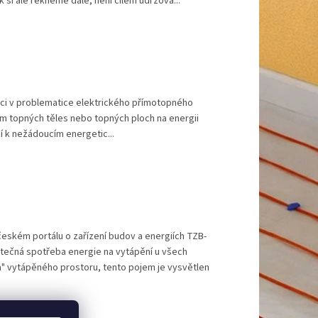
 si ale řekneme dále, není cílem udržova...
aci v problematice elektrického přímotopného
ím topných těles nebo topných ploch na energii
í k nežádoucím energetic...
eském portálu o zařízení budov a energiích TZB-
tečná spotřeba energie na vytápění u všech
áta" vytápěného prostoru, tento pojem je vysvětlen