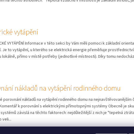
m na těchto atributech: Teplota vzduchu v místnosti je základní atribut, jak
rické vytápění
CKÉ VYTÁPĚNÍ Informace v této sekci by Vám měli pomoci k základní orient
. Je to vytápění, u kterého se elektrická energie přeměňuje prostřednictv
 lokálně, přímo v místě potřeby (jednotlivé místnosti). Díky tomu nedocház
vnání nákladů na vytápění rodinného domu
lé porovnání nákladů na vytápění rodinného domu na nejnavštěvovanějším č
 Komentář k porovnání s elektrickými přímotopnými systémy Obecně je sku
systémů závislá na těchto faktorech: nejdůležitější z nich je "tepelná ztr
 veli...