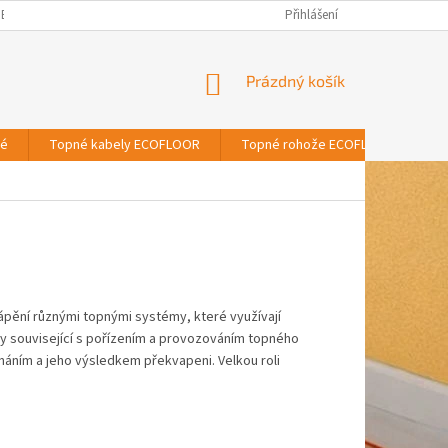
BNÍCH ÚDAJŮ
Přihlášení
NÁKUPNÍ
Prázdný košík
KOŠÍK
vé
Topné kabely ECOFLOOR
Topné rohože ECOFLOOR
T
ápění různými topnými systémy, které využívají
ory související s pořízením a provozováním topného
áním a jeho výsledkem překvapeni. Velkou roli