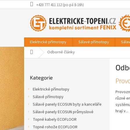
Přejít
+420 777 411 112 (po-pá 8-16h)
na
obsah
Elektrické přímotopy
Sálavé přímotopy
Sála
Domů
Odborné články
P
Odb
o
Přeskočit
s
Kategorie
kategorie
V
Provo
t
ý
r
Elektrické přímotopy
p
Provozní
a
Sálavé přímotopy
i
různé en
n
s
Sálavé panely ECOSUN byty a kanceláře
systému
n
č
hrají v...
í
Sálavé panely ECOSUN průmyslové
l
p
Topné kabely ECOFLOOR
á
a
Topné rohože ECOFLOOR