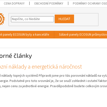
CENA DOPRAVY
OBCHODNÍ PODMÍNKY
PODMÍNKY OCHRANY OSO
HLEDAT
vé panely ECOSUN byty a kanceláře
Sálavé panely ECOSUN průmyslo
orné články
zní náklady a energetická náročnost
 náklady topných systémů Připravili jsme pro Vás porovnání nákladů na vyt
ergie. Podstatné pro toto srovnání je, že se snaží zohlednit i ostatní fakt
, nejen cenu za jednotlivé energie. Pravděpodobně budete celkovým srovn