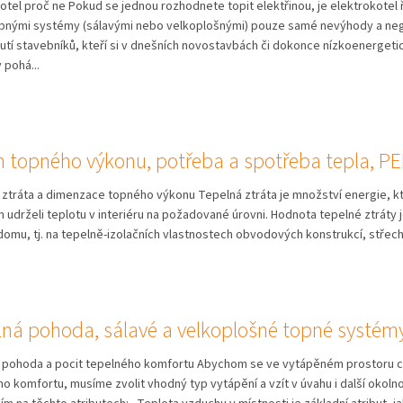
otel proč ne Pokud se jednou rozhodnete topit elektřinou, je elektrokotel 
pnými systémy (sálavými nebo velkoplošnými) pouze samé nevýhody a nega
tí stavebníků, kteří si v dnešních novostavbách či dokonce nízkoenergeti
 pohá...
h topného výkonu, potřeba a spotřeba tepla, P
 ztráta a dimenzace topného výkonu Tepelná ztráta je množství energie, 
udrželi teplotu v interiéru na požadované úrovni. Hodnota tepelné ztráty 
domu, tj. na tepelně-izolačních vlastnostech obvodových konstrukcí, střechy,
lná pohoda, sálavé a velkoplošné topné systém
 pohoda a pocit tepelného komfortu Abychom se ve vytápěném prostoru cít
o komfortu, musíme zvolit vhodný typ vytápění a vzít v úvahu i další okolno