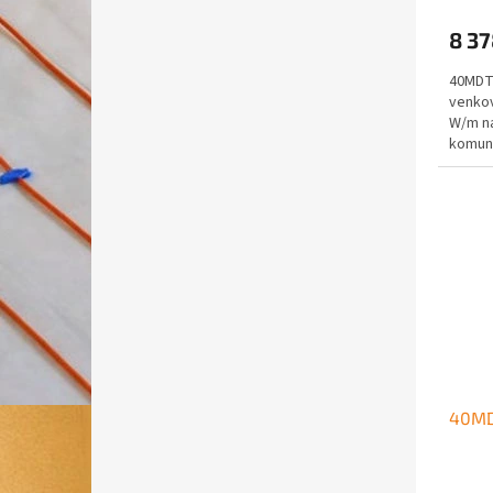
8 37
40MDT 
venkov
W/m na
komuni
40MD