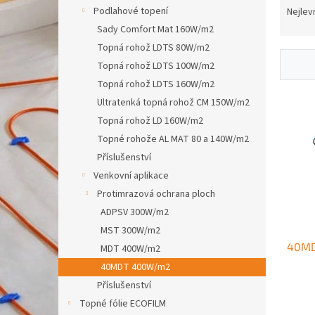
n
a
Podlahové topení
Nejlev
e
z
Sady Comfort Mat 160W/m2
l
e
Topná rohož LDTS 80W/m2
n
Topná rohož LDTS 100W/m2
í
Topná rohož LDTS 160W/m2
p
V
r
Ultratenká topná rohož CM 150W/m2
ý
o
Topná rohož LD 160W/m2
p
d
Topné rohože AL MAT 80 a 140W/m2
i
u
s
Příslušenství
k
p
Venkovní aplikace
t
r
Protimrazová ochrana ploch
ů
o
ADPSV 300W/m2
d
MST 300W/m2
u
40MD
k
MDT 400W/m2
t
40MDT 400W/m2
ů
Příslušenství
Topné fólie ECOFILM