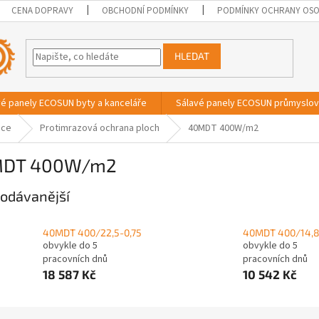
CENA DOPRAVY
OBCHODNÍ PODMÍNKY
PODMÍNKY OCHRANY OSO
HLEDAT
vé panely ECOSUN byty a kanceláře
Sálavé panely ECOSUN průmyslo
ace
Protimrazová ochrana ploch
40MDT 400W/m2
DT 400W/m2
odávanější
40MDT 400/22,5-0,75
40MDT 400/14,8
obvykle do 5
obvykle do 5
pracovních dnů
pracovních dnů
18 587 Kč
10 542 Kč