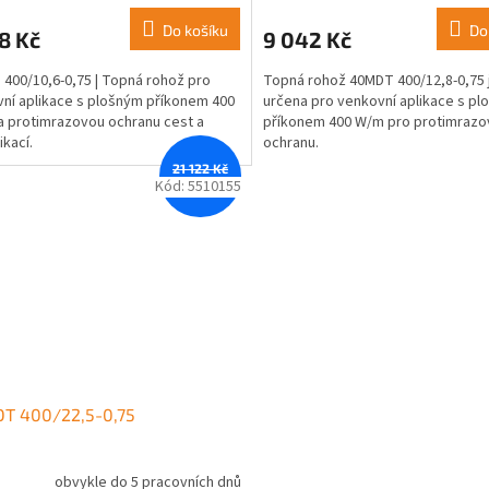
Do košíku
Do
8 Kč
9 042 Kč
400/10,6-0,75 | Topná rohož pro
Topná rohož 40MDT 400/12,8-0,75 
ní aplikace s plošným příkonem 400
určena pro venkovní aplikace s p
 protimrazovou ochranu cest a
příkonem 400 W/m pro protimrazo
kací.
ochranu.
21 122 Kč
–12 %
Kód:
5510155
T 400/22,5-0,75
obvykle do 5 pracovních dnů