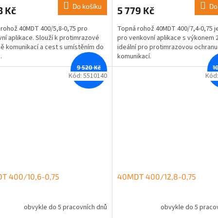
Do košíku
Do
3 Kč
5 779 Kč
rohož 40MDT 400/5,8-0,75 pro
Topná rohož 40MDT 400/7,4-0,75 j
ní aplikace. Slouží k protimrazové
pro venkovní aplikace s výkonem 
ě komunikací a cest s umístěním do
ideální pro protimrazovou ochranu
.
komunikací.
9 520 Kč
1
–12 %
Kód:
5510140
Kód
T 400/10,6-0,75
40MDT 400/12,8-0,75
obvykle do 5 pracovních dnů
obvykle do 5 praco