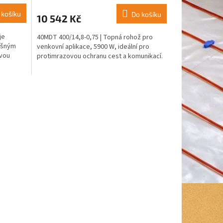
 košíku
Do košíku
10 542 Kč
je
40MDT 400/14,8-0,75 | Topná rohož pro
lošným
venkovní aplikace, 5900 W, ideální pro
vou
protimrazovou ochranu cest a komunikací.