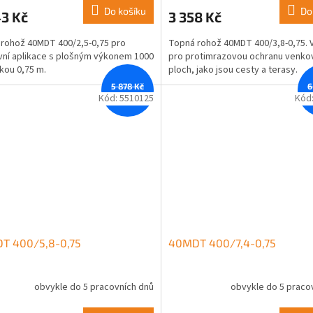
Do košíku
Do
3 Kč
3 358 Kč
rohož 40MDT 400/2,5-0,75 pro
Topná rohož 40MDT 400/3,8-0,75.
ní aplikace s plošným výkonem 1000
pro protimrazovou ochranu venko
řkou 0,75 m.
ploch, jako jsou cesty a terasy.
5 878 Kč
6
–11 %
Kód:
5510125
Kód
T 400/5,8-0,75
40MDT 400/7,4-0,75
obvykle do 5 pracovních dnů
obvykle do 5 praco