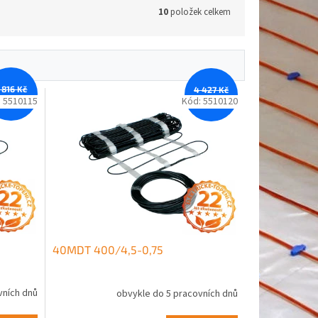
10
položek celkem
 816 Kč
4 427 Kč
–12 %
–11 %
:
5510115
Kód:
5510120
40MDT 400/4,5-0,75
vních dnů
obvykle do 5 pracovních dnů