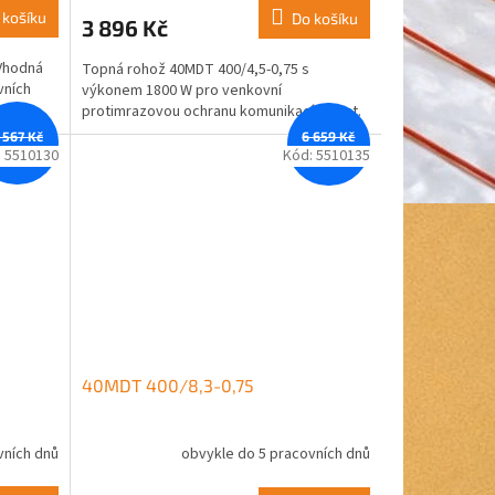
 košíku
Do košíku
3 896 Kč
 Vhodná
Topná rohož 40MDT 400/4,5-0,75 s
vních
výkonem 1800 W pro venkovní
protimrazovou ochranu komunikací a cest.
 567 Kč
6 659 Kč
–12 %
–12 %
:
5510130
Kód:
5510135
40MDT 400/8,3-0,75
vních dnů
obvykle do 5 pracovních dnů