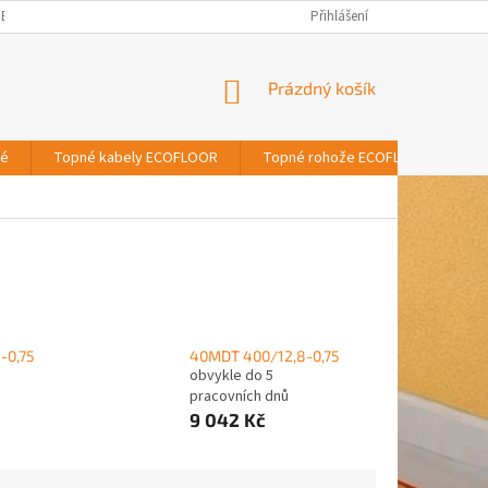
BNÍCH ÚDAJŮ
Přihlášení
NÁKUPNÍ
Prázdný košík
KOŠÍK
vé
Topné kabely ECOFLOOR
Topné rohože ECOFLOOR
T
-0,75
40MDT 400/12,8-0,75
obvykle do 5
pracovních dnů
9 042 Kč