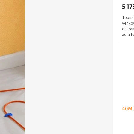
5 17
Topná 
venkov
ochran
asfaltu
40MD