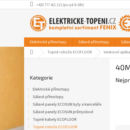
Přejít
+420 777 411 112 (po-pá 8-16h)
na
obsah
Elektrické přímotopy
Sálavé přímotopy
Sála
Domů
Topné rohože ECOFLOOR
Venkovní aplik
P
40M
o
Přeskočit
s
Kategorie
kategorie
Nejpr
t
r
Elektrické přímotopy
a
Sálavé přímotopy
n
Sálavé panely ECOSUN byty a kanceláře
n
í
Sálavé panely ECOSUN průmyslové
p
Topné kabely ECOFLOOR
a
Topné rohože ECOFLOOR
Ř