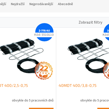
nější
Nejdražší
Nejprodávanější
Abecedně
Zobrazit filtry
2 776 Kč
3
–12 %
Kód:
5510110
Kód
T 400/2,5-0,75
40MDT 400/3,8-0,75
obvykle do 5 pracovních dnů
obvykle do 5 praco