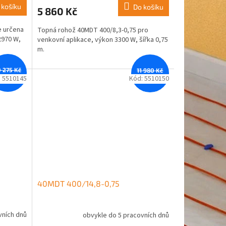
 košíku
Do košíku
5 860 Kč
e určena
Topná rohož 40MDT 400/8,3-0,75 pro
2970 W,
venkovní aplikace, výkon 3300 W, šířka 0,75
m.
0 275 Kč
11 980 Kč
–12 %
–12 %
:
5510145
Kód:
5510150
40MDT 400/14,8-0,75
vních dnů
obvykle do 5 pracovních dnů