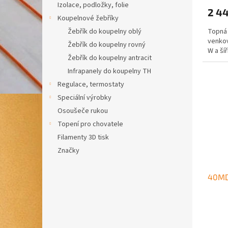
Izolace, podložky, folie
2 44
Koupelnové žebříky
Topná 
Žebřík do koupelny oblý
venkov
Žebřík do koupelny rovný
W a ší
Žebřík do koupelny antracit
Infrapanely do koupelny TH
Regulace, termostaty
Speciální výrobky
Osoušeče rukou
Topení pro chovatele
Filamenty 3D tisk
Značky
40MD