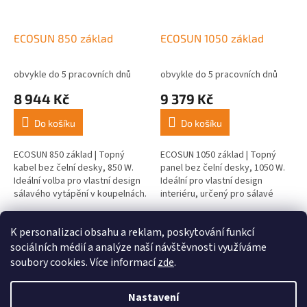
ECOSUN 850 základ
ECOSUN 1050 základ
obvykle do 5 pracovních dnů
obvykle do 5 pracovních dnů
8 944 Kč
9 379 Kč
Do košíku
Do košíku
ECOSUN 850 základ | Topný
ECOSUN 1050 základ | Topný
kabel bez čelní desky, 850 W.
panel bez čelní desky, 1050 W.
Ideální volba pro vlastní design
Ideální pro vlastní design
sálavého vytápění v koupelnách.
interiéru, určený pro sálavé
vytápění.
6
položek celkem
K personalizaci obsahu a reklam, poskytování funkcí
O
v
sociálních médií a analýze naší návštěvnosti využíváme
l
Z
soubory cookies. Více informací
zde
.
á
á
d
Vytvořil Shoptet
p
Nastavení
a
a