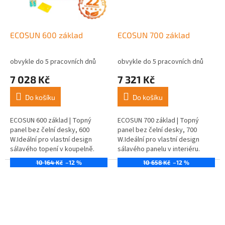
ECOSUN 600 základ
ECOSUN 700 základ
obvykle do 5 pracovních dnů
obvykle do 5 pracovních dnů
7 028 Kč
7 321 Kč
Do košíku
Do košíku
ECOSUN 600 základ | Topný
ECOSUN 700 základ | Topný
panel bez čelní desky, 600
panel bez čelní desky, 700
W.Ideální pro vlastní design
W.Ideální pro vlastní design
sálavého topení v koupelně.
sálavého panelu v interiéru.
10 164 Kč
–12 %
10 658 Kč
–12 %