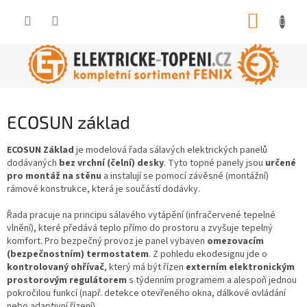
Přejít
NÁKUP
na
obsah
KOŠÍK
ECOSUN základ
ECOSUN Základ
je modelová řada sálavých elektrických panelů
dodávaných
bez vrchní (čelní) desky
. Tyto topné panely jsou
určené
pro montáž na stěnu
a instalují se pomocí závěsné (montážní)
rámové konstrukce, která je součástí dodávky.
Řada pracuje na principu sálavého vytápění (infračervené tepelné
vlnění), které předává teplo přímo do prostoru a zvyšuje tepelný
komfort. Pro bezpečný provoz je panel vybaven
omezovacím
(bezpečnostním) termostatem
. Z pohledu ekodesignu jde o
kontrolovaný ohřívač
, který má být řízen
externím elektronickým
prostorovým regulátorem
s týdenním programem a alespoň jednou
pokročilou funkcí (např. detekce otevřeného okna, dálkové ovládání
nebo adaptivní řízení).