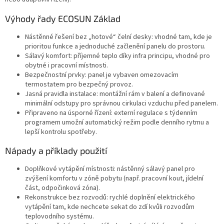
Výhody řady ECOSUN Základ
Nástěnné řešení bez „hotové“ čelní desky: vhodné tam, kde je
prioritou funkce a jednoduché začlenění panelu do prostoru.
Sálavý komfort: příjemné teplo díky infra principu, vhodné pro
obytné i pracovní místnosti.
Bezpečnostní prvky: panel je vybaven omezovacím
termostatem pro bezpečný provoz.
Jasná pravidla instalace: montážní rám v balení a definované
minimální odstupy pro správnou cirkulaci vzduchu před panelem.
Připraveno na úsporné řízení: externí regulace s týdenním
programem umožní automatický režim podle denního rytmu a
lepší kontrolu spotřeby.
Nápady a příklady použití
Doplňkové vytápění místnosti: nástěnný sálavý panel pro
zvýšení komfortu v zóně pobytu (např. pracovní kout, jídelní
část, odpočinková zóna).
Rekonstrukce bez rozvodů: rychlé doplnění elektrického
vytápění tam, kde nechcete sekat do zdí kvůli rozvodům
teplovodního systému.