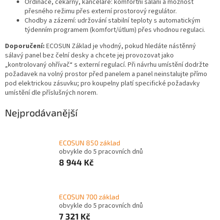
Ordinace, čekárny, kanceláře: komfortní sálání a možnost
přesného režimu přes externí prostorový regulátor.
Chodby a zázemí: udržování stabilní teploty s automatickým
týdenním programem (komfort/útlum) přes vhodnou regulaci.
Doporučení:
ECOSUN Základ je vhodný, pokud hledáte nástěnný
sálavý panel bez čelní desky a chcete jej provozovat jako
„kontrolovaný ohřívač“ s externí regulací. Při návrhu umístění dodržte
požadavek na volný prostor před panelem a panel neinstalujte přímo
pod elektrickou zásuvku; pro koupelny platí specifické požadavky
umístění dle příslušných norem.
Nejprodávanější
ECOSUN 850 základ
obvykle do 5 pracovních dnů
8 944 Kč
ECOSUN 700 základ
obvykle do 5 pracovních dnů
7 321 Kč