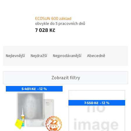
ECOSUN 600 základ
obvykle do 5 pracovních dnů
7 028 Kč
Ř
a
Nejlevnější
Nejdražší
Nejprodávanější
Abecedně
z
e
n
Zobrazit filtry
í
p
5 401 Kč
–12 %
V
r
ý
o
p
7 550 Kč
–12 %
d
i
u
s
k
p
t
r