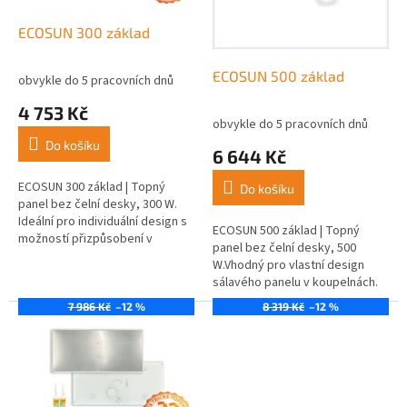
ů
o
d
ECOSUN 300 základ
u
k
ECOSUN 500 základ
obvykle do 5 pracovních dnů
t
4 753 Kč
ů
obvykle do 5 pracovních dnů
Do košíku
6 644 Kč
ECOSUN 300 základ | Topný
Do košíku
panel bez čelní desky, 300 W.
Ideální pro individuální design s
ECOSUN 500 základ | Topný
možností přizpůsobení v
panel bez čelní desky, 500
koupelně.
W.Vhodný pro vlastní design
sálavého panelu v koupelnách.
7 986 Kč
–12 %
8 319 Kč
–12 %