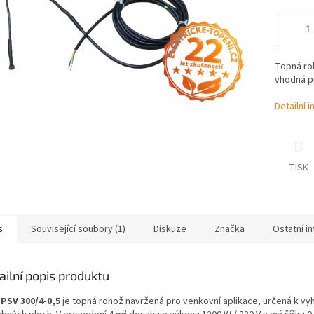
Topná roh
vhodná pr
Detailní 
TISK
s
Související soubory (1)
Diskuze
Značka
Ostatní i
ailní popis produktu
PSV 300/4-0,5
je topná rohož navržená pro venkovní aplikace, určená k vyh