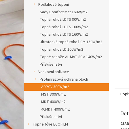
n
Podlahové topení
e
Sady Comfort Mat 160W/m2
l
Topná rohož LDTS 80W/m2
Topná rohož LDTS 100W/m2
Topná rohož LDTS 160W/m2
Ultratenká topná rohož CM 150W/m2
Topná rohož LD 160W/m2
Topné rohože AL MAT 80 a 140W/m2
Příslušenství
Venkovní aplikace
Protimrazová ochrana ploch
ADPSV 300W/m2
Popi
MST 300W/m2
MDT 400W/m2
40MDT 400W/m2
Det
Příslušenství
23AD
Topné fólie ECOFILM