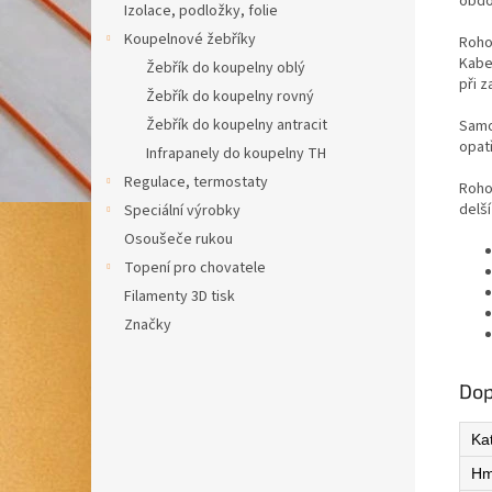
obdo
Izolace, podložky, folie
Koupelnové žebříky
Roho
Kabe
Žebřík do koupelny oblý
při 
Žebřík do koupelny rovný
Žebřík do koupelny antracit
Samo
opat
Infrapanely do koupelny TH
Regulace, termostaty
Roho
delš
Speciální výrobky
Osoušeče rukou
Topení pro chovatele
Filamenty 3D tisk
Značky
Dop
Ka
Hm