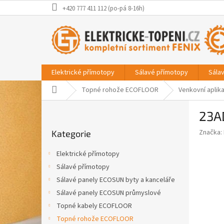
Přejít
+420 777 411 112 (po-pá 8-16h)
na
obsah
Elektrické přímotopy
Sálavé přímotopy
Sála
Domů
Topné rohože ECOFLOOR
Venkovní aplik
P
23A
o
Přeskočit
s
Značka:
Kategorie
kategorie
t
r
Elektrické přímotopy
a
Sálavé přímotopy
n
Sálavé panely ECOSUN byty a kanceláře
n
í
Sálavé panely ECOSUN průmyslové
p
Topné kabely ECOFLOOR
a
Topné rohože ECOFLOOR