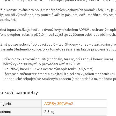
bných ploch. V provedení 4 m² dosahuje výkonu 1200 W / 230 V a má šířku 0
ž je konstruována pro použití v náročných venkovních podmínkách, kdy je 
ly jsou při výrobě spojeny pouze fixačním páskem, což umožňuje, aby se je
zabudování.
tná topná vložka je tvořena dvoužilovým kabelem ADPSV s ochranným oplet
řena dvojitou izolací a pláštěm, což zajišťuje zvýšenou odolnost vůči mec
ž má pouze jeden připojovací vodič – tzv. Studený konec – v základním pro
í variantu Studeného konce. Díky tomuto řešení je instalace připojení jedno
Určeno pro venkovní použití (chodníky, terasy, příjezdové komunikace)
Měrný výkon 300 W/m², v provedení 4 m² = 1200 W
Dvoužilový kabel ADPSV s ochranným opletením (ø 5,5 mm)
Jádra se slaněnou rezistencí a dvojitou izolací pro vysokou mechanickou
Jednoduché připojení se Studeným koncem (standardně 5 m, možnost pr
lňkové parametry
tegorie
:
ADPSV 300W/m2
otnost
:
2.3 kg