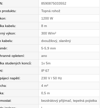
N
:
8590875033552
p produktu
:
Topná rohož
íkon
:
1200 W
lka kabelu
:
8 m
rný výkon
:
300 W/m²
p kabelu
:
dvoužilový, slaněný
ůměr
:
5-5,9 mm
hranné opletení
:
ano
lka studených konců
:
1x 5m
tí
:
IP 67
pájecí napětí
:
230 V / 50 Hz
ocha
:
4 m²
řka
:
0,5 m
rmostat
:
bezdrátový přijímač, tepelná pojistka