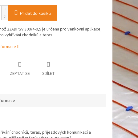
Přidat do košíku
ož 23ADPSV 300/4-0,5 je určena pro venkovní aplikace,
o vyhřívání chodníků a teras.
informace
ZEPTAT SE
SDÍLET
nformace
řívání chodníků, teras, příjezdových komunikací a