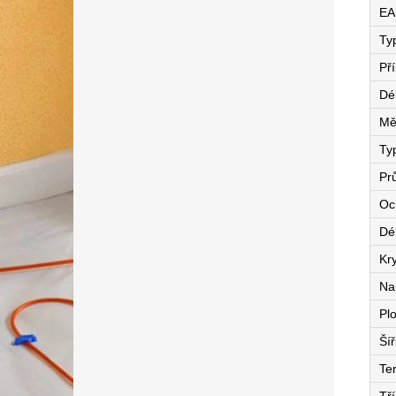
EA
Ty
Př
Dé
Mě
Ty
Pr
Oc
Dé
Kry
Na
Pl
Ší
Te