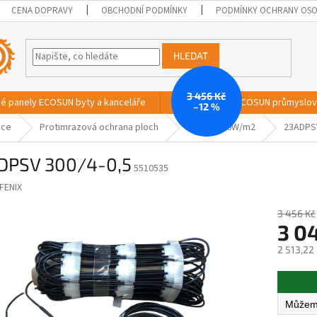
CENA DOPRAVY
OBCHODNÍ PODMÍNKY
PODMÍNKY OCHRANY OSO
HLEDAT
3 456 Kč
vé panely ECOSUN byty a kanceláře
Sálavé panely ECOSUN průmyslo
–12 %
ace
Protimrazová ochrana ploch
ADPSV 300W/m2
23ADPSV
DPSV 300/4-0,5
5510535
FENIX
3 456 Kč
3 04
2 513,22
Měrná
cena: