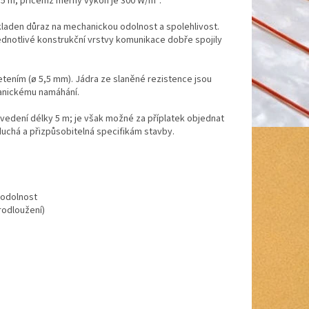
,5 m, přičemž měrný výkon je 300 W/m².
kladen důraz na mechanickou odolnost a spolehlivost.
dnotlivé konstrukční vrstvy komunikace dobře spojily
ením (ø 5,5 mm). Jádra ze slaněné rezistence jsou
hanickému namáhání.
vedení délky 5 m; je však možné za příplatek objednat
duchá a přizpůsobitelná specifikám stavby.
 odolnost
odloužení)