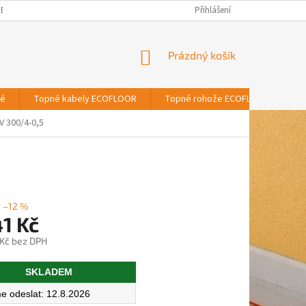
BNÍCH ÚDAJŮ
Přihlášení
NÁKUPNÍ
Prázdný košík
KOŠÍK
vé
Topné kabely ECOFLOOR
Topné rohože ECOFLOOR
T
 300/4-0,5
–12 %
1 Kč
 Kč bez DPH
SKLADEM
12.8.2026