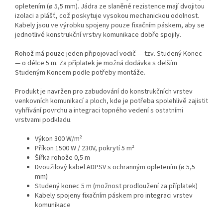
opletením (ø 5,5 mm). Jádra ze slaněné rezistence mají dvojitou
izolaci a plášť, což poskytuje vysokou mechanickou odolnost.
Kabely jsou ve výrobku spojeny pouze fixačním páskem, aby se
jednotlivé konstrukční vrstvy komunikace dobře spojily.
Rohož má pouze jeden připojovací vodič — tzv. Studený Konec
— o délce 5 m. Za příplatek je možná dodávka s delším
Studeným Koncem podle potřeby montáže.
Produkt je navržen pro zabudování do konstrukčních vrstev
venkovních komunikací a ploch, kde je potřeba spolehlivě zajistit
vyhřívání povrchu a integraci topného vedení s ostatními
vrstvami podkladu.
Výkon 300 W/m²
Příkon 1500 W / 230V, pokrytí 5 m²
Šířka rohože 0,5 m
Dvoužilový kabel ADPSV s ochranným opletením (ø 5,5
mm)
Studený konec 5 m (možnost prodloužení za příplatek)
Kabely spojeny fixačním páskem pro integraci vrstev
komunikace