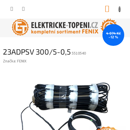
Přejít
NÁKUP
na
obsah
KOŠÍK
4 074 Kč
–12 %
23ADPSV 300/5-0,5
5510540
Značka:
FENIX