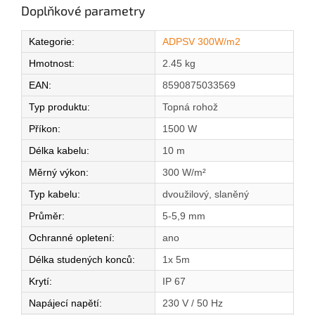
Doplňkové parametry
Kategorie
:
ADPSV 300W/m2
Hmotnost
:
2.45 kg
EAN
:
8590875033569
Typ produktu
:
Topná rohož
Příkon
:
1500 W
Délka kabelu
:
10 m
Měrný výkon
:
300 W/m²
Typ kabelu
:
dvoužilový, slaněný
Průměr
:
5-5,9 mm
Ochranné opletení
:
ano
Délka studených konců
:
1x 5m
Krytí
:
IP 67
Napájecí napětí
:
230 V / 50 Hz