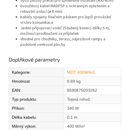
Vyšší plošný příkon pro spolehlivé odtávání (400 W/m)
Dvoužilový kabel MADPSP s ochranným opletením a
robustní izolací (ø 8 mm)
Kabely spojeny fixačním páskem pro lepší provázání
vrstev komunikace
Jeden připojovací vodič (Studený konec) délky 5 m,
možnost prodloužení za příplatek
Vhodné pro chodníky, terasy, nájezdové rampy a
podobné venkovní plochy
Doplňkové parametry
Kategorie
:
MDT 400W/m2
Hmotnost
:
0.69 kg
EAN
:
8590875033262
Typ produktu
:
Topná rohož
Příkon
:
340 W
Délka kabelu
:
0,1 m
Měrný výkon
:
400 W/m²