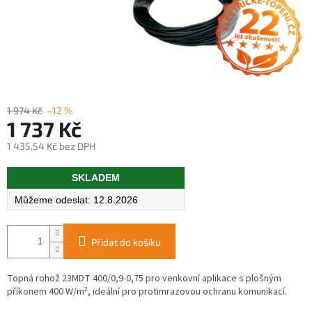
1 974 Kč
–12 %
1 737 Kč
1 435,54 Kč bez DPH
Měrná
SKLADEM
cena:
12.8.2026
Přidat do košíku
Topná rohož 23MDT 400/0,9-0,75 pro venkovní aplikace s plošným
příkonem 400 W/m², ideální pro protimrazovou ochranu komunikací.