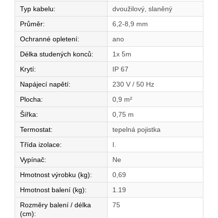
Typ kabelu
:
dvoužilový, slaněný
Průměr
:
6,2-8,9 mm
Ochranné opletení
:
ano
Délka studených konců
:
1x 5m
Krytí
:
IP 67
Napájecí napětí
:
230 V / 50 Hz
Plocha
:
0,9 m²
Šířka
:
0,75 m
Termostat
:
tepelná pojistka
Třída izolace
:
I.
Vypínač
:
Ne
Hmotnost výrobku (kg)
:
0,69
Hmotnost balení (kg)
:
1.19
Rozměry balení / délka
75
(cm)
: