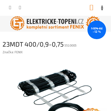
Přejít
NÁKUP
na
obsah
KOŠÍK
1 974 Kč
–12 %
23MDT 400/0,9-0,75
5510005
Značka:
FENIX