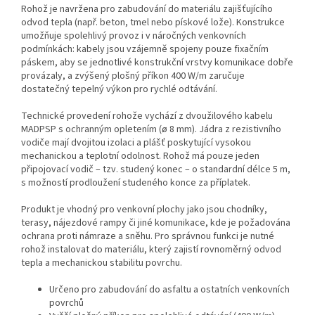
Rohož je navržena pro zabudování do materiálu zajišťujícího
odvod tepla (např. beton, tmel nebo pískové lože). Konstrukce
umožňuje spolehlivý provoz i v náročných venkovních
podmínkách: kabely jsou vzájemně spojeny pouze fixačním
páskem, aby se jednotlivé konstrukční vrstvy komunikace dobře
provázaly, a zvýšený plošný příkon 400 W/m zaručuje
dostatečný tepelný výkon pro rychlé odtávání.
Technické provedení rohože vychází z dvoužilového kabelu
MADPSP s ochranným opletením (ø 8 mm). Jádra z rezistivního
vodiče mají dvojitou izolaci a plášť poskytující vysokou
mechanickou a teplotní odolnost. Rohož má pouze jeden
připojovací vodič – tzv. studený konec – o standardní délce 5 m,
s možností prodloužení studeného konce za příplatek.
Produkt je vhodný pro venkovní plochy jako jsou chodníky,
terasy, nájezdové rampy či jiné komunikace, kde je požadována
ochrana proti námraze a sněhu. Pro správnou funkci je nutné
rohož instalovat do materiálu, který zajistí rovnoměrný odvod
tepla a mechanickou stabilitu povrchu.
Určeno pro zabudování do asfaltu a ostatních venkovních
povrchů