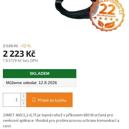
2 526 Kč
–12 %
2 223 Kč
1 837,19 Kč bez DPH
Měrná
SKLADEM
cena:
12.8.2026
Přidat do košíku
23MDT 400/2,2-0,75 je topná rohož s příkonem 880 W určená pro
venkovní aplikace. Vhodná pro protimrazovou ochranu komunikací a
cest.