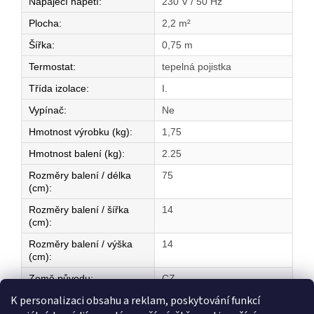
Napájecí napětí
:
230 V / 50 Hz
Plocha
:
2,2 m²
Šířka
:
0,75 m
Termostat
:
tepelná pojistka
Třída izolace
:
I.
Vypínač
:
Ne
Hmotnost výrobku (kg)
:
1,75
Hmotnost balení (kg)
:
2.25
Rozměry balení / délka
75
(cm)
:
Rozměry balení / šířka
14
(cm)
:
Rozměry balení / výška
14
(cm)
:
Země původu
:
CZ
K personalizaci obsahu a reklam, poskytování funkcí