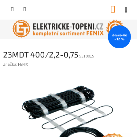
Přejít
NÁKUP
na
obsah
KOŠÍK
2 526 Kč
–12 %
23MDT 400/2,2-0,75
5510015
Značka:
FENIX