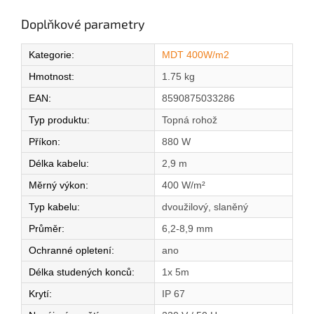
Doplňkové parametry
Kategorie
:
MDT 400W/m2
Hmotnost
:
1.75 kg
EAN
:
8590875033286
Typ produktu
:
Topná rohož
Příkon
:
880 W
Délka kabelu
:
2,9 m
Měrný výkon
:
400 W/m²
Typ kabelu
:
dvoužilový, slaněný
Průměr
:
6,2-8,9 mm
Ochranné opletení
:
ano
Délka studených konců
:
1x 5m
Krytí
:
IP 67