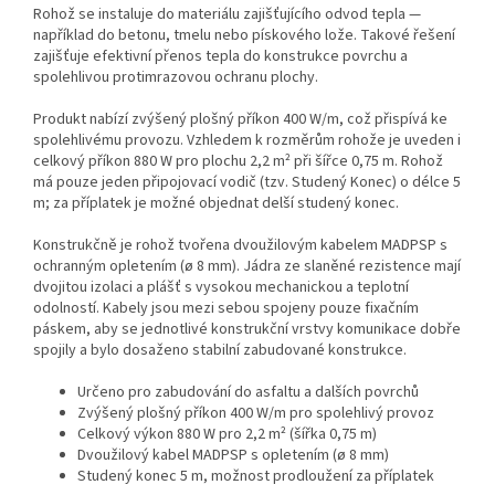
Rohož se instaluje do materiálu zajišťujícího odvod tepla —
například do betonu, tmelu nebo pískového lože. Takové řešení
zajišťuje efektivní přenos tepla do konstrukce povrchu a
spolehlivou protimrazovou ochranu plochy.
Produkt nabízí zvýšený plošný příkon 400 W/m, což přispívá ke
spolehlivému provozu. Vzhledem k rozměrům rohože je uveden i
celkový příkon 880 W pro plochu 2,2 m² při šířce 0,75 m. Rohož
má pouze jeden připojovací vodič (tzv. Studený Konec) o délce 5
m; za příplatek je možné objednat delší studený konec.
Konstrukčně je rohož tvořena dvoužilovým kabelem MADPSP s
ochranným opletením (ø 8 mm). Jádra ze slaněné rezistence mají
dvojitou izolaci a plášť s vysokou mechanickou a teplotní
odolností. Kabely jsou mezi sebou spojeny pouze fixačním
páskem, aby se jednotlivé konstrukční vrstvy komunikace dobře
spojily a bylo dosaženo stabilní zabudované konstrukce.
Určeno pro zabudování do asfaltu a dalších povrchů
Zvýšený plošný příkon 400 W/m pro spolehlivý provoz
Celkový výkon 880 W pro 2,2 m² (šířka 0,75 m)
Dvoužilový kabel MADPSP s opletením (ø 8 mm)
Studený konec 5 m, možnost prodloužení za příplatek