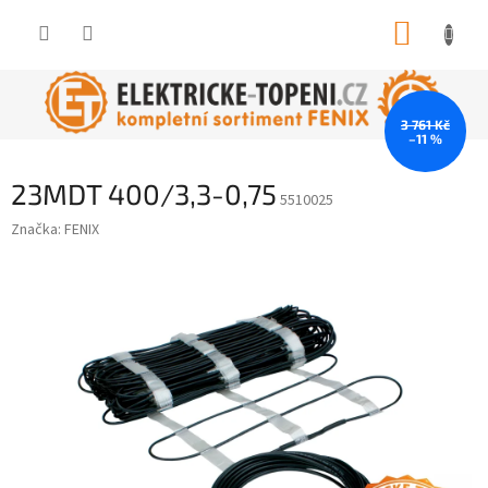
Přejít
NÁKUP
na
obsah
KOŠÍK
3 761 Kč
–11 %
23MDT 400/3,3-0,75
5510025
Značka:
FENIX