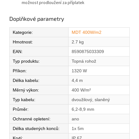
možnost prodloužení za příplatek
Doplňkové parametry
Kategorie
:
MDT 400W/m2
Hmotnost
:
2.7 kg
EAN
:
8590875033309
Typ produktu
:
Topná rohož
Příkon
:
1320 W
Délka kabelu
:
4,4 m
Měrný výkon
:
400 W/m²
Typ kabelu
:
dvoužilový, slaněný
Průměr
:
6,2-8,9 mm
Ochranné opletení
:
ano
Délka studených konců
:
1x 5m
Krytí
:
IP 67