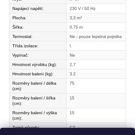
Napájecí napětí
:
230 V / 50 Hz
Plocha
:
3,3 m²
Šířka
:
0,75 m
Termostat
:
Ne - pouze tepelná pojistka
Třída izolace
:
I.
Vypínač
:
Ne
Hmotnost výrobku (kg)
:
2,7
Hmotnost balení (kg)
:
3.2
Rozměry balení / délka
75
(cm)
:
Rozměry balení / šířka
15
(cm)
:
Rozměry balení / výška
15
(cm)
:
Země původu
:
CZ