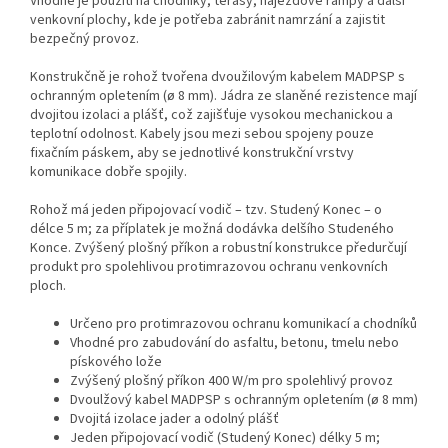
Vhodné je použití na chodníky, terasy, nájezdové rampy a další
venkovní plochy, kde je potřeba zabránit namrzání a zajistit
bezpečný provoz.
Konstrukčně je rohož tvořena dvoužilovým kabelem MADPSP s
ochranným opletením (ø 8 mm). Jádra ze slaněné rezistence mají
dvojitou izolaci a plášť, což zajišťuje vysokou mechanickou a
teplotní odolnost. Kabely jsou mezi sebou spojeny pouze
fixačním páskem, aby se jednotlivé konstrukční vrstvy
komunikace dobře spojily.
Rohož má jeden připojovací vodič – tzv. Studený Konec – o
délce 5 m; za příplatek je možná dodávka delšího Studeného
Konce. Zvýšený plošný příkon a robustní konstrukce předurčují
produkt pro spolehlivou protimrazovou ochranu venkovních
ploch.
Určeno pro protimrazovou ochranu komunikací a chodníků
Vhodné pro zabudování do asfaltu, betonu, tmelu nebo
pískového lože
Zvýšený plošný příkon 400 W/m pro spolehlivý provoz
Dvoulžový kabel MADPSP s ochranným opletením (ø 8 mm)
Dvojitá izolace jader a odolný plášť
Jeden připojovací vodič (Studený Konec) délky 5 m;