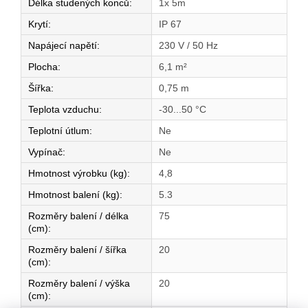
Délka studených konců
:
1x 5m
Krytí
:
IP 67
Napájecí napětí
:
230 V / 50 Hz
Plocha
:
6,1 m²
Šířka
:
0,75 m
Teplota vzduchu
:
-30...50 °C
Teplotní útlum
:
Ne
Vypínač
:
Ne
Hmotnost výrobku (kg)
:
4,8
Hmotnost balení (kg)
:
5.3
Rozměry balení / délka
75
(cm)
:
Rozměry balení / šířka
20
(cm)
:
Rozměry balení / výška
20
(cm)
: