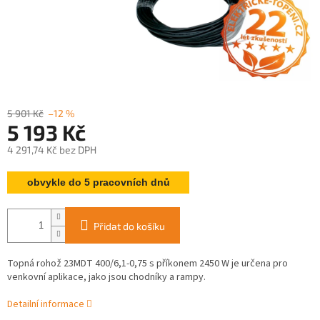
5 901 Kč
–12 %
5 193 Kč
4 291,74 Kč bez DPH
Měrná
obvykle do 5 pracovních dnů
cena:
Přidat do košíku
Topná rohož 23MDT 400/6,1-0,75 s příkonem 2450 W je určena pro
venkovní aplikace, jako jsou chodníky a rampy.
Detailní informace