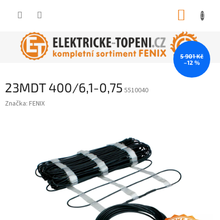
Přejít
NÁKUP
na
obsah
KOŠÍK
5 901 Kč
–12 %
23MDT 400/6,1-0,75
5510040
Značka:
FENIX