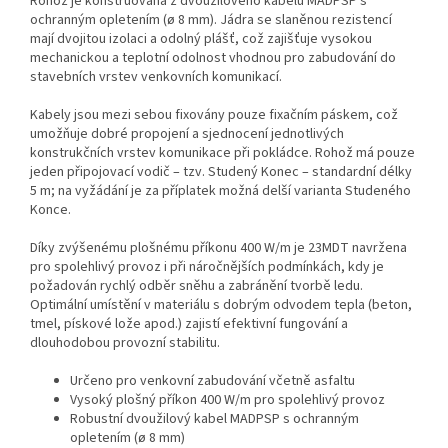
Rohož je konstruována z dvoužilového kabelu MADPSP s
ochranným opletením (ø 8 mm). Jádra se slaněnou rezistencí
mají dvojitou izolaci a odolný plášť, což zajišťuje vysokou
mechanickou a teplotní odolnost vhodnou pro zabudování do
stavebních vrstev venkovních komunikací.
Kabely jsou mezi sebou fixovány pouze fixačním páskem, což
umožňuje dobré propojení a sjednocení jednotlivých
konstrukčních vrstev komunikace při pokládce. Rohož má pouze
jeden připojovací vodič – tzv. Studený Konec – standardní délky
5 m; na vyžádání je za příplatek možná delší varianta Studeného
Konce.
Díky zvýšenému plošnému příkonu 400 W/m je 23MDT navržena
pro spolehlivý provoz i při náročnějších podmínkách, kdy je
požadován rychlý odběr sněhu a zabránění tvorbě ledu.
Optimální umístění v materiálu s dobrým odvodem tepla (beton,
tmel, pískové lože apod.) zajistí efektivní fungování a
dlouhodobou provozní stabilitu.
Určeno pro venkovní zabudování včetně asfaltu
Vysoký plošný příkon 400 W/m pro spolehlivý provoz
Robustní dvoužilový kabel MADPSP s ochranným
opletením (ø 8 mm)