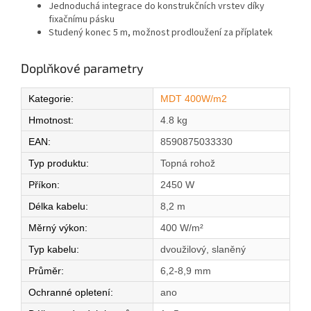
Jednoduchá integrace do konstrukčních vrstev díky
fixačnímu pásku
Studený konec 5 m, možnost prodloužení za příplatek
Doplňkové parametry
Kategorie
:
MDT 400W/m2
Hmotnost
:
4.8 kg
EAN
:
8590875033330
Typ produktu
:
Topná rohož
Příkon
:
2450 W
Délka kabelu
:
8,2 m
Měrný výkon
:
400 W/m²
Typ kabelu
:
dvoužilový, slaněný
Průměr
:
6,2-8,9 mm
Ochranné opletení
:
ano