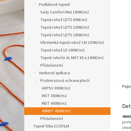
n
Podlahové topení
e
Sady Comfort Mat 160W/m2
l
Topná rohož LDTS 80W/m2
Topná rohož LDTS 100W/m2
Topná rohož LDTS 160W/m2
Ultratenká topná rohož CM 150W/m2
Topná rohož LD 160W/m2
Topné rohože AL MAT 80 a 140W/m2
Příslušenství
Venkovní aplikace
Protimrazová ochrana ploch
Popi
ADPSV 300W/m2
MST 300W/m2
MDT 400W/m2
Det
40MDT 400W/m2
40MD
Příslušenství
prot
Topné fólie ECOFILM
chod