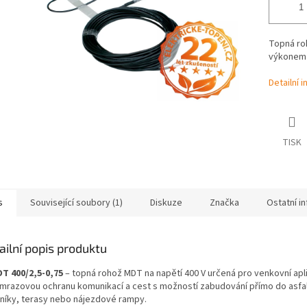
Topná ro
výkonem 
Detailní 
TISK
s
Související soubory (1)
Diskuze
Značka
Ostatní i
ailní popis produktu
T 400/2,5-0,75
– topná rohož MDT na napětí 400 V určená pro venkovní apl
imrazovou ochranu komunikací a cest s možností zabudování přímo do asfalt
níky, terasy nebo nájezdové rampy.