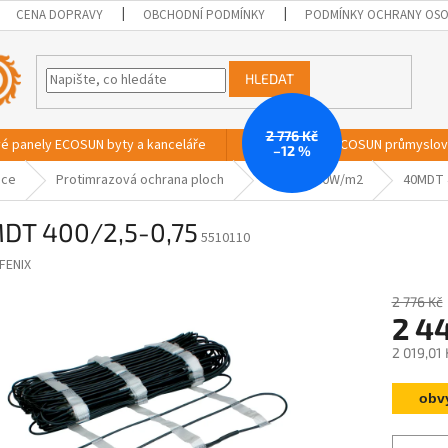
CENA DOPRAVY
OBCHODNÍ PODMÍNKY
PODMÍNKY OCHRANY OSO
HLEDAT
2 776 Kč
vé panely ECOSUN byty a kanceláře
Sálavé panely ECOSUN průmyslo
–12 %
ace
Protimrazová ochrana ploch
40MDT 400W/m2
40MDT 
DT 400/2,5-0,75
5510110
FENIX
2 776 Kč
2 4
2 019,01
Měrná
obv
cena: