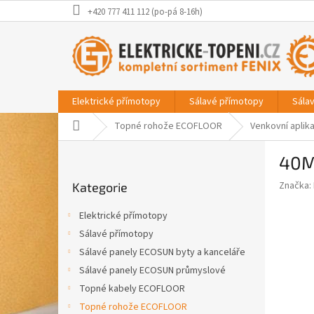
Přejít
+420 777 411 112 (po-pá 8-16h)
na
obsah
Elektrické přímotopy
Sálavé přímotopy
Sála
Domů
Topné rohože ECOFLOOR
Venkovní aplik
P
40M
o
Přeskočit
s
Značka:
Kategorie
kategorie
t
r
Elektrické přímotopy
a
Sálavé přímotopy
n
Sálavé panely ECOSUN byty a kanceláře
n
í
Sálavé panely ECOSUN průmyslové
p
Topné kabely ECOFLOOR
a
Topné rohože ECOFLOOR