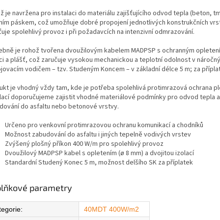
 je navržena pro instalaci do materiálu zajišťujícího odvod tepla (beton, 
čním páskem, což umožňuje dobré propojení jednotlivých konstrukčních vr
ťuje spolehlivý provoz i při požadavcích na intenzivní odmrazování.
ebně je rohož tvořena dvoužilovým kabelem MADPSP s ochranným opletením 
aci a plášť, což zaručuje vysokou mechanickou a teplotní odolnost v náro
ojovacím vodičem – tzv. Studeným Koncem – v základní délce 5 m; za příp
ukt je vhodný vždy tam, kde je potřeba spolehlivá protimrazová ochrana 
alací doporučujeme zajistit vhodné materiálové podmínky pro odvod tepla
dování do asfaltu nebo betonové vrstvy.
Určeno pro venkovní protimrazovou ochranu komunikací a chodníků
Možnost zabudování do asfaltu i jiných tepelně vodivých vrstev
Zvýšený plošný příkon 400 W/m pro spolehlivý provoz
Dvoužilový MADPSP kabel s opletením (ø 8 mm) a dvojitou izolací
Standardní Studený Konec 5 m, možnost delšího SK za příplatek
lňkové parametry
tegorie
:
40MDT 400W/m2