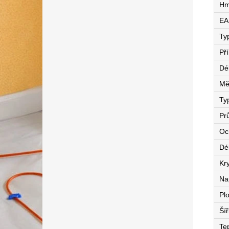
Hm
EA
Ty
Př
Dé
Mě
Ty
Pr
Oc
Dé
Kry
Na
Pl
Ší
Te