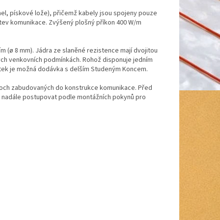
tmel, pískové lože), přičemž kabely jsou spojeny pouze
stev komunikace. Zvýšený plošný příkon 400 W/m
(ø 8 mm). Jádra ze slaněné rezistence mají dvojitou
čných venkovních podmínkách. Rohož disponuje jedním
latek je možná dodávka s delším Studeným Koncem.
ploch zabudovaných do konstrukce komunikace. Před
 a nadále postupovat podle montážních pokynů pro