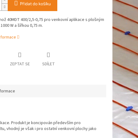
Přidat do košíku
hož 40MDT 400/2,5-0,75 pro venkovní aplikace s plošným
1000 W a šířkou 0,75 m.
informace
ZEPTAT SE
SDÍLET
nformace
ikace. Produkt je koncipován především pro
u, vhodný je však i pro ostatní venkovní plochy jako