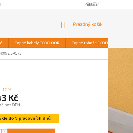
BNÍCH ÚDAJŮ
Přihlášení
NÁKUPNÍ
Prázdný košík
KOŠÍK
vé
Topné kabely ECOFLOOR
Topné rohože ECOFLOOR
T
400/2,5-0,75
–12 %
43 Kč
 Kč bez DPH
ykle do 5 pracovních dnů