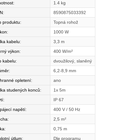
otnost
:
1.4 kg
N
:
8590875033392
p produktu
:
Topná rohož
íkon
:
1000 W
lka kabelu
:
3,3 m
rný výkon
:
400 W/m²
p kabelu
:
dvoužilový, slaněný
ůměr
:
6,2-8,9 mm
hranné opletení
:
ano
lka studených konců
:
1x 5m
tí
:
IP 67
pájecí napětí
:
400 V / 50 Hz
ocha
:
2,5 m²
řka
:
0,75 m
plotní útlum
:
Dle programu