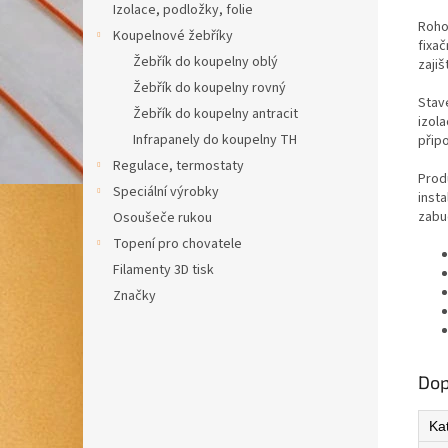
Izolace, podložky, folie
Rohož
Koupelnové žebříky
fixa
Žebřík do koupelny oblý
zajiš
Žebřík do koupelny rovný
Stav
Žebřík do koupelny antracit
izol
Infrapanely do koupelny TH
přip
Regulace, termostaty
Prod
Speciální výrobky
inst
zabu
Osoušeče rukou
Topení pro chovatele
Filamenty 3D tisk
Značky
Dop
Ka