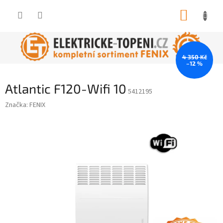
Přejít
NÁKUP
na
obsah
KOŠÍK
4 350 Kč
–12 %
Atlantic F120-Wifi 10
5412195
Značka:
FENIX