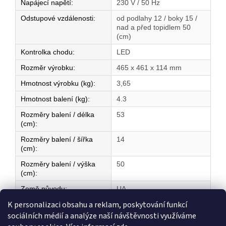
Napájecí napětí
:
230 V / 50 Hz
Odstupové vzdálenosti
:
od podlahy 12 / boky 15 /
nad a před topidlem 50
(cm)
Kontrolka chodu
:
LED
Rozměr výrobku
:
465 x 461 x 114 mm
Hmotnost výrobku (kg)
:
3,65
Hmotnost balení (kg)
:
4.3
Rozměry balení / délka
53
(cm)
:
Rozměry balení / šířka
14
(cm)
:
Rozměry balení / výška
50
(cm)
:
Země původu
:
UA
K personalizaci obsahu a reklam, poskytování funkcí
sociálních médií a analýze naší návštěvnosti využíváme
Z