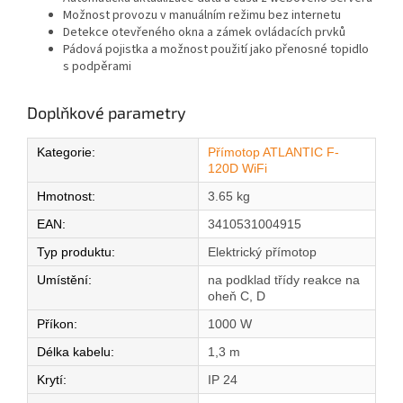
Možnost provozu v manuálním režimu bez internetu
Detekce otevřeného okna a zámek ovládacích prvků
Pádová pojistka a možnost použití jako přenosné topidlo
s podpěrami
Doplňkové parametry
Kategorie
:
Přímotop ATLANTIC F-
120D WiFi
Hmotnost
:
3.65 kg
EAN
:
3410531004915
Typ produktu
:
Elektrický přímotop
Umístění
:
na podklad třídy reakce na
oheň C, D
Příkon
:
1000 W
Délka kabelu
:
1,3 m
Krytí
:
IP 24