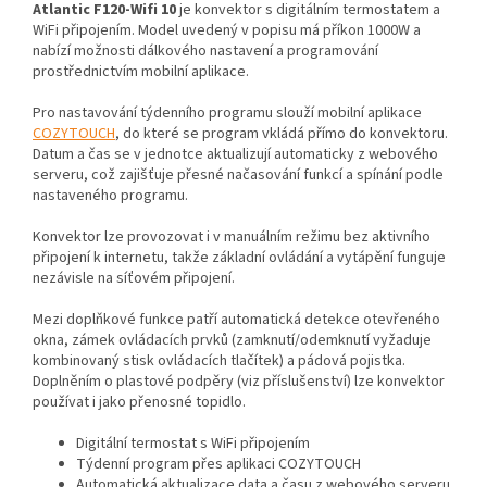
Atlantic F120-Wifi 10
je konvektor s digitálním termostatem a
WiFi připojením. Model uvedený v popisu má příkon 1000W a
nabízí možnosti dálkového nastavení a programování
prostřednictvím mobilní aplikace.
Pro nastavování týdenního programu slouží mobilní aplikace
COZYTOUCH
, do které se program vkládá přímo do konvektoru.
Datum a čas se v jednotce aktualizují automaticky z webového
serveru, což zajišťuje přesné načasování funkcí a spínání podle
nastaveného programu.
Konvektor lze provozovat i v manuálním režimu bez aktivního
připojení k internetu, takže základní ovládání a vytápění funguje
nezávisle na síťovém připojení.
Mezi doplňkové funkce patří automatická detekce otevřeného
okna, zámek ovládacích prvků (zamknutí/odemknutí vyžaduje
kombinovaný stisk ovládacích tlačítek) a pádová pojistka.
Doplněním o plastové podpěry (viz příslušenství) lze konvektor
používat i jako přenosné topidlo.
Digitální termostat s WiFi připojením
Týdenní program přes aplikaci COZYTOUCH
Automatická aktualizace data a času z webového serveru