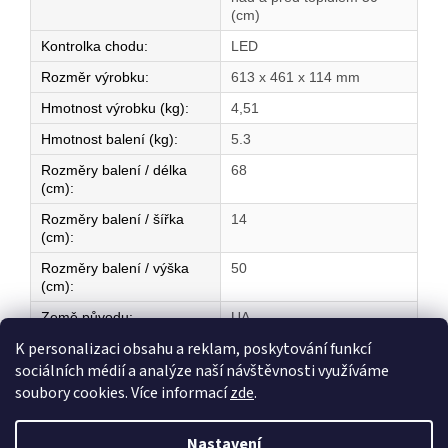
(cm)
Kontrolka chodu
:
LED
Rozměr výrobku
:
613 x 461 x 114 mm
Hmotnost výrobku (kg)
:
4,51
Hmotnost balení (kg)
:
5.3
Rozměry balení / délka
68
(cm)
:
Rozměry balení / šířka
14
(cm)
:
Rozměry balení / výška
50
(cm)
:
Země původu
:
UA
K personalizaci obsahu a reklam, poskytování funkcí
sociálních médií a analýze naší návštěvnosti využíváme
Z
soubory cookies. Více informací
zde
.
á
Vytvořil Shoptet
p
Nastavení