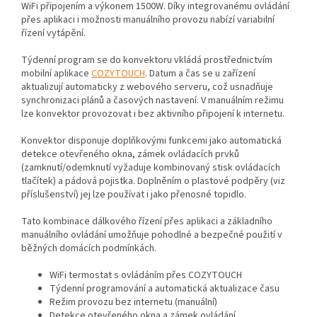
WiFi připojením a výkonem 1500W. Díky integrovanému ovládání
přes aplikaci i možnosti manuálního provozu nabízí variabilní
řízení vytápění.
Týdenní program se do konvektoru vkládá prostřednictvím
mobilní aplikace
COZYTOUCH
. Datum a čas se u zařízení
aktualizují automaticky z webového serveru, což usnadňuje
synchronizaci plánů a časových nastavení. V manuálním režimu
lze konvektor provozovat i bez aktivního připojení k internetu.
Konvektor disponuje doplňkovými funkcemi jako automatická
detekce otevřeného okna, zámek ovládacích prvků
(zamknutí/odemknutí vyžaduje kombinovaný stisk ovládacích
tlačítek) a pádová pojistka. Doplněním o plastové podpěry (viz
příslušenství) jej lze používat i jako přenosné topidlo.
Tato kombinace dálkového řízení přes aplikaci a základního
manuálního ovládání umožňuje pohodlné a bezpečné použití v
běžných domácích podmínkách.
WiFi termostat s ovládáním přes COZYTOUCH
Týdenní programování a automatická aktualizace času
Režim provozu bez internetu (manuální)
Detekce otevřeného okna a zámek ovládání