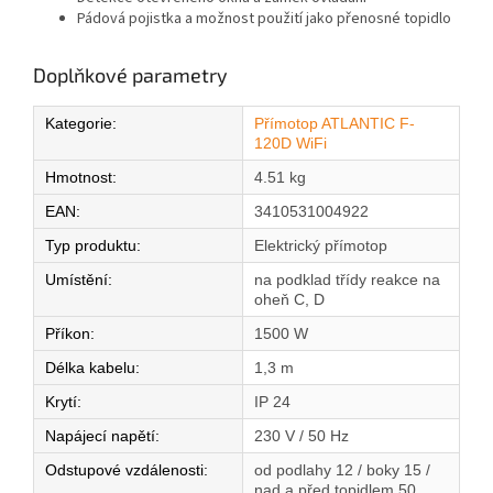
Pádová pojistka a možnost použití jako přenosné topidlo
Doplňkové parametry
Kategorie
:
Přímotop ATLANTIC F-
120D WiFi
Hmotnost
:
4.51 kg
EAN
:
3410531004922
Typ produktu
:
Elektrický přímotop
Umístění
:
na podklad třídy reakce na
oheň C, D
Příkon
:
1500 W
Délka kabelu
:
1,3 m
Krytí
:
IP 24
Napájecí napětí
:
230 V / 50 Hz
Odstupové vzdálenosti
:
od podlahy 12 / boky 15 /
nad a před topidlem 50