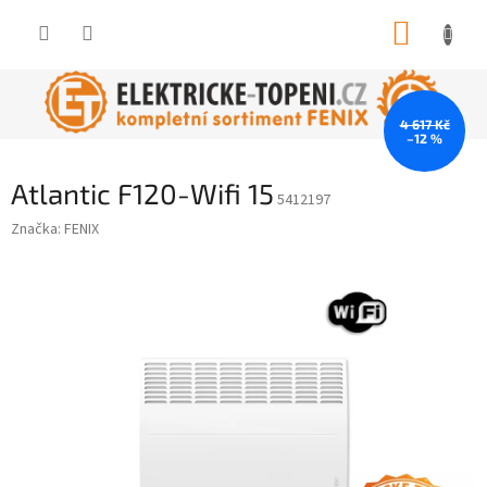
Přejít
NÁKUP
na
obsah
KOŠÍK
4 617 Kč
–12 %
Atlantic F120-Wifi 15
5412197
Značka:
FENIX