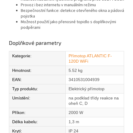
Provoz i bez internetu v manuálním režimu
Bezpečnostní funkce: detekce otevřeného okna a pádová
pojistka
Možnost použití jako přenosné topidlo s doplňkovými
podpěrami
Doplňkové parametry
Kategorie
:
Přímotop ATLANTIC F-
120D WiFi
Hmotnost
:
5.52 kg
EAN
:
3410531004939
Typ produktu
:
Elektrický přímotop
Umístění
:
na podklad třídy reakce na
oheň C, D
Příkon
:
2000 W
Délka kabelu
:
1,3 m
Krytí
:
IP 24