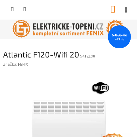
Přejít
NÁKUP
na
obsah
KOŠÍK
5 086 Kč
–11 %
Atlantic F120-Wifi 20
5412198
Značka:
FENIX