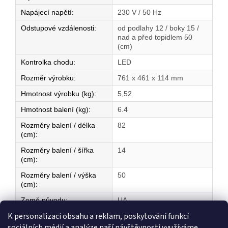
Napájecí napětí
:
230 V / 50 Hz
Odstupové vzdálenosti
:
od podlahy 12 / boky 15 /
nad a před topidlem 50
(cm)
Kontrolka chodu
:
LED
Rozměr výrobku
:
761 x 461 x 114 mm
Hmotnost výrobku (kg)
:
5,52
Hmotnost balení (kg)
:
6.4
Rozměry balení / délka
82
(cm)
:
Rozměry balení / šířka
14
(cm)
:
Rozměry balení / výška
50
(cm)
:
Země původu
:
UA
K personalizaci obsahu a reklam, poskytování funkcí
sociálních médií a analýze naší návštěvnosti využíváme