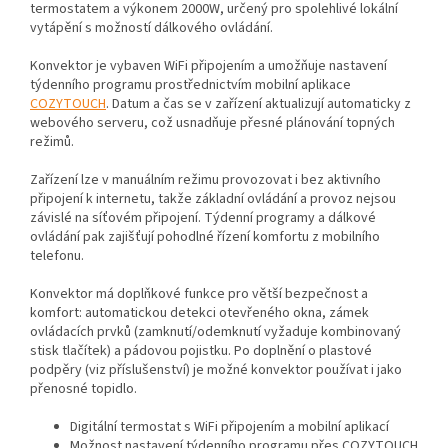
termostatem a výkonem 2000W, určený pro spolehlivé lokální
vytápění s možností dálkového ovládání.
Konvektor je vybaven WiFi připojením a umožňuje nastavení
týdenního programu prostřednictvím mobilní aplikace
COZYTOUCH
. Datum a čas se v zařízení aktualizují automaticky z
webového serveru, což usnadňuje přesné plánování topných
režimů.
Zařízení lze v manuálním režimu provozovat i bez aktivního
připojení k internetu, takže základní ovládání a provoz nejsou
závislé na síťovém připojení. Týdenní programy a dálkové
ovládání pak zajišťují pohodlné řízení komfortu z mobilního
telefonu.
Konvektor má doplňkové funkce pro větší bezpečnost a
komfort: automatickou detekci otevřeného okna, zámek
ovládacích prvků (zamknutí/odemknutí vyžaduje kombinovaný
stisk tlačítek) a pádovou pojistku. Po doplnění o plastové
podpěry (viz příslušenství) je možné konvektor používat i jako
přenosné topidlo.
Digitální termostat s WiFi připojením a mobilní aplikací
Možnost nastavení týdenního programu přes COZYTOUCH