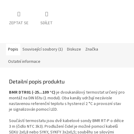
ZEPTAT SE
SDÍLET
Popis
Související soubory (1)
Diskuze
Značka
Ostatní informace
Detailní popis produktu
BMR DTR01 (-25...109 °C)
je dvoukanálový termostat určený pro
montáž na DIN lištu (1 modul). Oba kanály udržují nezávisle
nastavenou referenční teplotu s hysterezí 2 °C a provozní stav
je signalizován pomocí LED.
Součástí termostatu jsou dvě kabelové sondy BMR RT-P o délce
3 m (čidlo NTC 3k3). Prodlužení čidel je možné pomocí kabelů
SEKU 2x0,8 nebo SYKY, SYKFY 3x2x0,5; souběhy se silovými