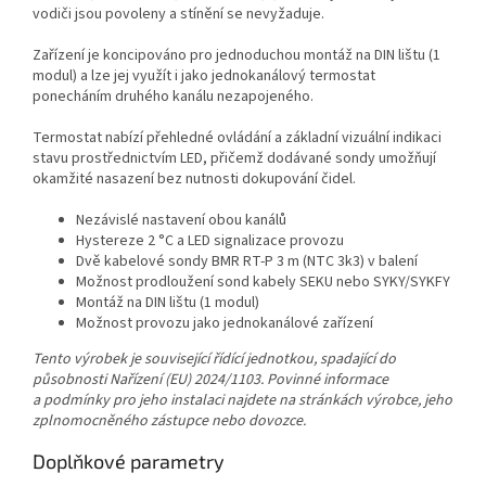
vodiči jsou povoleny a stínění se nevyžaduje.
Zařízení je koncipováno pro jednoduchou montáž na DIN lištu (1
modul) a lze jej využít i jako jednokanálový termostat
ponecháním druhého kanálu nezapojeného.
Termostat nabízí přehledné ovládání a základní vizuální indikaci
stavu prostřednictvím LED, přičemž dodávané sondy umožňují
okamžité nasazení bez nutnosti dokupování čidel.
Nezávislé nastavení obou kanálů
Hystereze 2 °C a LED signalizace provozu
Dvě kabelové sondy BMR RT-P 3 m (NTC 3k3) v balení
Možnost prodloužení sond kabely SEKU nebo SYKY/SYKFY
Montáž na DIN lištu (1 modul)
Možnost provozu jako jednokanálové zařízení
Tento výrobek je související řídící jednotkou, spadající do
působnosti Nařízení (EU) 2024/1103. Povinné informace
a podmínky pro jeho instalaci najdete na stránkách výrobce, jeho
zplnomocněného zástupce nebo dovozce.
Doplňkové parametry