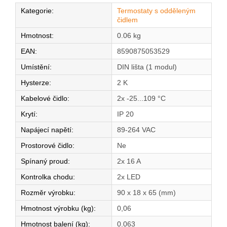
Kategorie
:
Termostaty s odděleným
čidlem
Hmotnost
:
0.06 kg
EAN
:
8590875053529
Umístění
:
DIN lišta (1 modul)
Hysterze
:
2 K
Kabelové čidlo
:
2x -25...109 °C
Krytí
:
IP 20
Napájecí napětí
:
89-264 VAC
Prostorové čidlo
:
Ne
Spínaný proud
:
2x 16 A
Kontrolka chodu
:
2x LED
Rozměr výrobku
:
90 x 18 x 65 (mm)
Hmotnost výrobku (kg)
:
0,06
Hmotnost balení (kg)
:
0.063