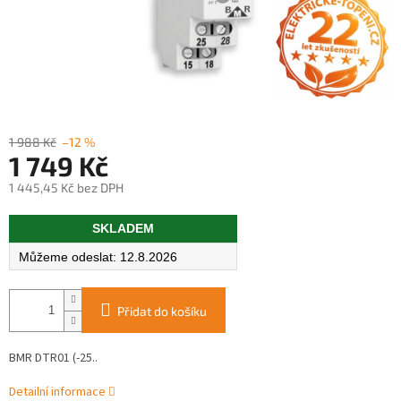
1 988 Kč
–12 %
1 749 Kč
1 445,45 Kč bez DPH
Měrná
SKLADEM
cena:
12.8.2026
Přidat do košíku
BMR DTR01 (-25..
Detailní informace