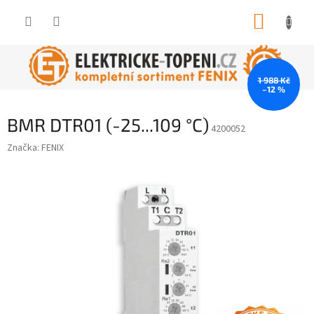
Přejít
NÁKUP
na
obsah
KOŠÍK
1 988 Kč
–12 %
BMR DTR01 (-25...109 °C)
4200052
Značka:
FENIX