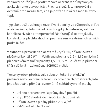
venkovní použití jako protimrazová ochrana v průmyslových
aplikacích a ve stavebnictví. Plachta slouží k temperování a
ochraně proti mrazu tam, kde je potřeba lokální a mobilní zdroj
tepla.
Typické použití zahrnuje rozehřívání zeminy ve výkopech, ohřev
a udržování teploty uskladněných sypkých materiálů, zahřívání
kabelů na cívkách a temperování částí strojů či nástrojů. Díky
konstrukci je plachta vhodná i pro nasazení v extrémních zimních
podmínkách.
Vlastnosti a provedení: plachta má krytí IP56, příkon 950 W a
plošný příkon 280 W/m². Vyhřívaná plocha je 1,2 × 2,85 m (3,4 m²)
při celkovém rozměru plachty 1,5 × 3,05 m. Součástí je přívodní
šňůra délky 5 m zakončená SCHUKO vidlicí.
Tento výrobek představuje robustní řešení pro lokální
protimrazovou ochranu v terénu i v provozních prostorech, kde
je požadováno přímé a rovnoměrné nahřátí vybrané plochy.
Určeno pro venkovní a průmyslové použití
Krytí IP56 vhodné do náročnějších podmínek
Příkon 950 W a plošný příkon 280 W/m²
Vyhřívaná plocha 3,4 m²