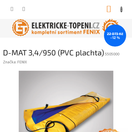
Přejít
NÁKUP
na
obsah
KOŠÍK
22 073 Kč
–12 %
D-MAT 3,4/950 (PVC plachta)
5505000
Značka:
FENIX