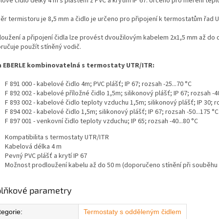
ové čidlo délky 4 m s pláštěm z PVC a krytím IP 67. Určeno pro měření teplot
ěr termistoru je 8,5 mm a čidlo je určeno pro připojení k termostatům řad U
loužení a připojení čidla lze provést dvoužilovým kabelem 2x1,5 mm až do 
ručuje použít stíněný vodič.
a EBERLE kombinovatelná s termostaty UTR/ITR:
F 891 000 - kabelové čidlo 4m; PVC plášť; IP 67; rozsah -25...70 °C
F 892 002 - kabelové příložné čidlo 1,5m; silikonový plášť; IP 67; rozsah -40
F 893 002 - kabelové čidlo teploty vzduchu 1,5m; silikonový plášť; IP 30; r
F 894 002 - kabelové čidlo 1,5m; silikonový plášť; IP 67; rozsah -50...175 °C
F 897 001 - venkovní čidlo teploty vzduchu; IP 65; rozsah -40...80 °C
Kompatibilita s termostaty UTR/ITR
Kabelová délka 4 m
Pevný PVC plášť a krytí IP 67
Možnost prodloužení kabelu až do 50 m (doporučeno stínění při souběhu
lňkové parametry
tegorie
:
Termostaty s odděleným čidlem