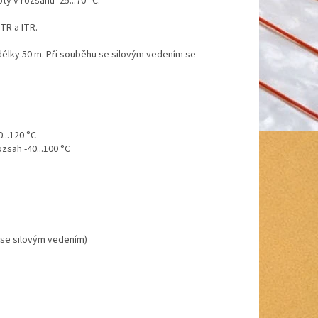
y v rozsahu -25...70 °C.
TR a ITR.
délky 50 m. Při souběhu se silovým vedením se
...120 °C
ozsah -40...100 °C
 se silovým vedením)