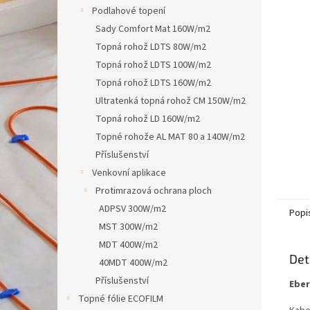
n
Podlahové topení
e
Sady Comfort Mat 160W/m2
l
Topná rohož LDTS 80W/m2
Topná rohož LDTS 100W/m2
Topná rohož LDTS 160W/m2
Ultratenká topná rohož CM 150W/m2
Topná rohož LD 160W/m2
Topné rohože AL MAT 80 a 140W/m2
Příslušenství
Venkovní aplikace
Protimrazová ochrana ploch
ADPSV 300W/m2
Popi
MST 300W/m2
MDT 400W/m2
Det
40MDT 400W/m2
Příslušenství
Eber
Topné fólie ECOFILM