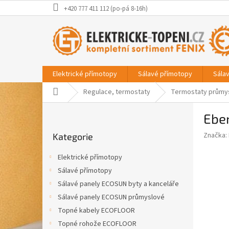
Přejít
+420 777 411 112 (po-pá 8-16h)
na
obsah
Elektrické přímotopy
Sálavé přímotopy
Sála
Domů
Regulace, termostaty
Termostaty průmy
P
Eber
o
Přeskočit
s
Značka:
Kategorie
kategorie
t
r
Elektrické přímotopy
a
Sálavé přímotopy
n
Sálavé panely ECOSUN byty a kanceláře
n
í
Sálavé panely ECOSUN průmyslové
p
Topné kabely ECOFLOOR
a
Topné rohože ECOFLOOR