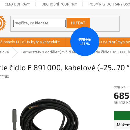
CENA DOPRAVY
OBCHODNÍ PODMÍNKY
PODMÍNKY OCHRANY OSO
HLEDAT
778 Kč
vé panely ECOSUN byty a kanceláře
Sálavé panely ECOSUN průmyslo
–11 %
slové
Termostaty s odděleným čidlem
Eberle čidlo F 891 000, k
le čidlo F 891 000, kabelové (-25...70 °
FENIX
778 Kč
–
685
566,12 K
Měrná
cena: