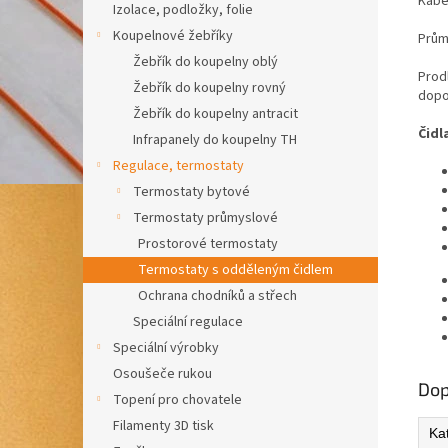
Kabel
Izolace, podložky, folie
Koupelnové žebříky
Prům
Žebřík do koupelny oblý
Prod
Žebřík do koupelny rovný
dopo
Žebřík do koupelny antracit
Čidl
Infrapanely do koupelny TH
Regulace, termostaty
Termostaty bytové
Termostaty průmyslové
Prostorové termostaty
Termostaty s odděleným čidlem
Ochrana chodníků a střech
Speciální regulace
Speciální výrobky
Osoušeče rukou
Dop
Topení pro chovatele
Filamenty 3D tisk
Ka