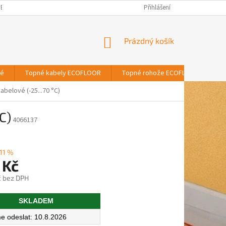
BNÍCH ÚDAJŮ
Přihlášení
NÁKUPNÍ
Prázdný košík
KOŠÍK
vé
Topné kabely ECOFLOOR
Topné rohože ECOFLOOR
T
abelové (-25...70 °C)
C)
4066137
11 %
 Kč
č bez DPH
SKLADEM
10.8.2026