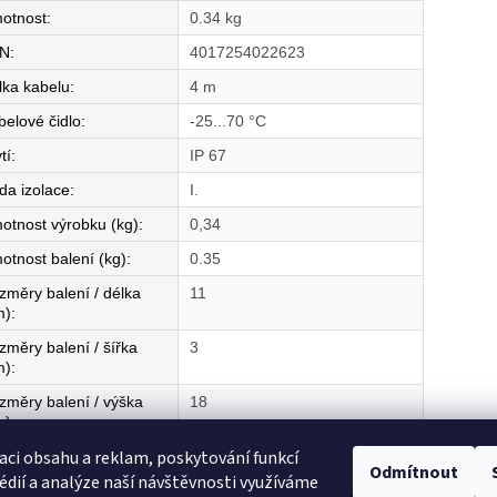
otnost
:
0.34 kg
N
:
4017254022623
lka kabelu
:
4 m
belové čidlo
:
-25...70 °C
tí
:
IP 67
da izolace
:
I.
otnost výrobku (kg)
:
0,34
otnost balení (kg)
:
0.35
změry balení / délka
11
m)
:
změry balení / šířka
3
m)
:
změry balení / výška
18
m)
:
aci obsahu a reklam, poskytování funkcí
mě původu
:
DE
Odmítnout
édií a analýze naší návštěvnosti využíváme