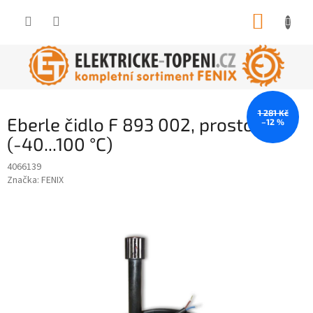
Přejít
NÁKUP
na
obsah
KOŠÍK
1 281 Kč
Eberle čidlo F 893 002, prostorové
–12 %
(-40...100 °C)
4066139
Značka:
FENIX