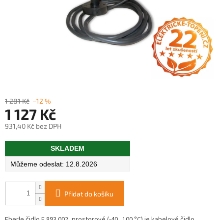
1 281 Kč
–12 %
1 127 Kč
931,40 Kč bez DPH
Měrná
SKLADEM
cena:
12.8.2026
Přidat do košíku
Eberle čidlo F 893 002, prostorové (-40...100 °C) je kabelové čidlo