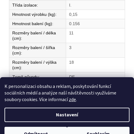
Třída izolace
:
I.
Hmotnost výrobku (kg)
:
0,15
Hmotnost balení (kg)
:
0.156
Rozměry balení / délka
11
(cm)
:
Rozměry balení / šířka
3
(cm)
:
Rozměry balení / výška
18
(cm)
:
Země původu
:
DE
K personalizaci obsahu a reklam, poskytování funkcí
sociálních médií a analýze naší návštěvnosti využíváme
Z
soubory cookies. Více informací
zde
.
á
Vytvořil Shoptet
p
Nastavení
a
t
Copyright 2026
ELEKTRICKÉ TOPENÍ
. Všechna práva vyhrazena.
í