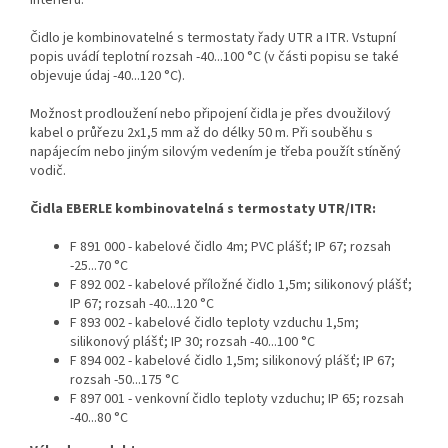
interiéru.
Čidlo je kombinovatelné s termostaty řady UTR a ITR. Vstupní
popis uvádí teplotní rozsah -40...100 °C (v části popisu se také
objevuje údaj -40...120 °C).
Možnost prodloužení nebo připojení čidla je přes dvoužilový
kabel o průřezu 2x1,5 mm až do délky 50 m. Při souběhu s
napájecím nebo jiným silovým vedením je třeba použít stíněný
vodič.
Čidla EBERLE kombinovatelná s termostaty UTR/ITR:
F 891 000 - kabelové čidlo 4m; PVC plášť; IP 67; rozsah
-25...70 °C
F 892 002 - kabelové příložné čidlo 1,5m; silikonový plášť;
IP 67; rozsah -40...120 °C
F 893 002 - kabelové čidlo teploty vzduchu 1,5m;
silikonový plášť; IP 30; rozsah -40...100 °C
F 894 002 - kabelové čidlo 1,5m; silikonový plášť; IP 67;
rozsah -50...175 °C
F 897 001 - venkovní čidlo teploty vzduchu; IP 65; rozsah
-40...80 °C