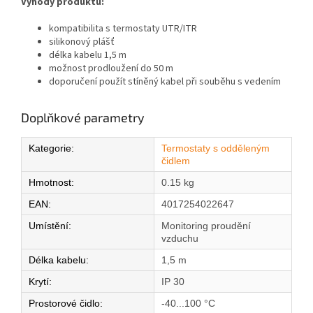
Výhody produktu:
kompatibilita s termostaty UTR/ITR
silikonový plášť
délka kabelu 1,5 m
možnost prodloužení do 50 m
doporučení použít stíněný kabel při souběhu s vedením
Doplňkové parametry
Kategorie
:
Termostaty s odděleným
čidlem
Hmotnost
:
0.15 kg
EAN
:
4017254022647
Umístění
:
Monitoring proudění
vzduchu
Délka kabelu
:
1,5 m
Krytí
:
IP 30
Prostorové čidlo
:
-40...100 °C