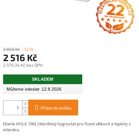
2 859 Kč
–12 %
2 516 Kč
2 079,34 Kč bez DPH
Měrná
SKLADEM
cena:
12.8.2026
Přidat do košíku
Eberle HYG-E 7001 | Nástěnný hygrostat pro řízení vlhkosti a teploty v
interiéru.