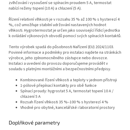
zvlhčování i vysoušení se spínacím proudem 5 A, termostat
nabízí režimy topení (10 A) a chlazení (5 A).
Řízení relativní vlhkosti je v rozsahu 35 % až 100 % s hysterezí 4
%, což umožňuje stabilní udržování nastavených hodnot
vlhkosti. Hygrotermostat je určen jako související řídicí jednotka
k ovládání výkonových obvodů pomocí svých spínacích kontaktů.
Tento výrobek spadá do působnosti Nařízení (EU) 2024/1103.
Povinné informace a podmínky pro instalaci najdete na stránkách
výrobce, jeho zplnomocněného zástupce nebo dovozce.
Instalaci a uvedení do provozu doporučujeme provádět v
souladu s platnými montážními a bezpečnostními předpisy.
Kombinované řízení vlhkosti a teploty v jednom přístroji
1‑pólové přepínací kontakty pro obě funkce
Spínací proudy: hygrostat 5 A, termostat topení 10 A /
chlazení 5 A
Rozsah řízení vlhkosti 35 %–100 % s hysterezí 4 %
Vhodné pro obytné, kancelářské i laboratorní prostory
Doplňkové parametry