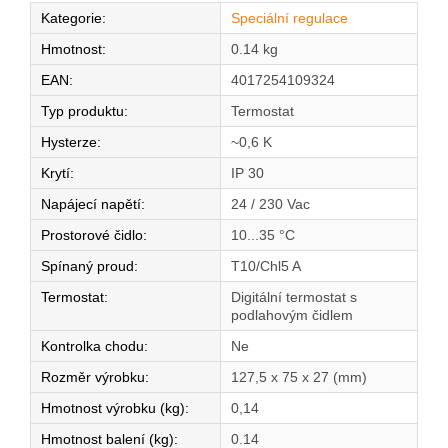
Kategorie
:
Speciální regulace
Hmotnost
:
0.14 kg
EAN
:
4017254109324
Typ produktu
:
Termostat
Hysterze
:
~0,6 K
Krytí
:
IP 30
Napájecí napětí
:
24 / 230 Vac
Prostorové čidlo
:
10...35 °C
Spínaný proud
:
T10/Chl5 A
Termostat
:
Digitální termostat s
podlahovým čidlem
Kontrolka chodu
:
Ne
Rozměr výrobku
:
127,5 x 75 x 27 (mm)
Hmotnost výrobku (kg)
:
0,14
Hmotnost balení (kg)
:
0.14