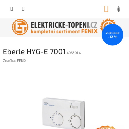
Přejít
NÁKUP
na
obsah
KOŠÍK
2 859 Kč
–12 %
Eberle HYG-E 7001
4065014
Značka:
FENIX