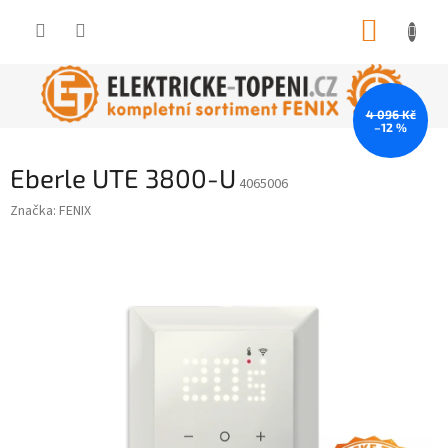
Přejít
NÁKUP
na
obsah
KOŠÍK
4 096 Kč
–12 %
Eberle UTE 3800-U
4065006
Značka:
FENIX