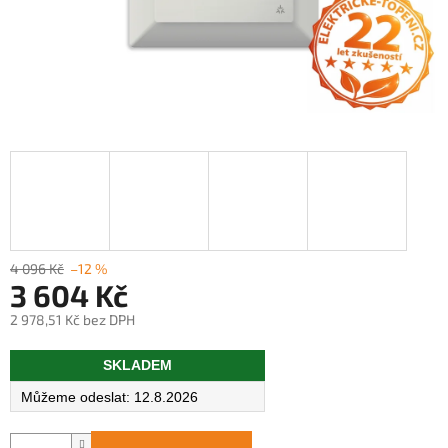
4 096 Kč
–12 %
3 604 Kč
2 978,51 Kč bez DPH
Měrná
SKLADEM
cena:
12.8.2026