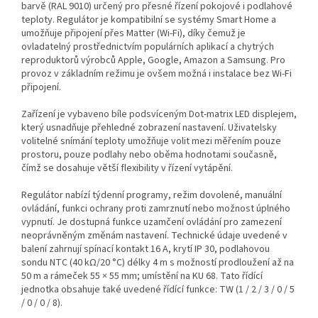
barvě (RAL 9010) určený pro přesné řízení pokojové i podlahové
teploty. Regulátor je kompatibilní se systémy Smart Home a
umožňuje připojení přes Matter (Wi‑Fi), díky čemuž je
ovladatelný prostřednictvím populárních aplikací a chytrých
reproduktorů výrobců Apple, Google, Amazon a Samsung. Pro
provoz v základním režimu je ovšem možná i instalace bez Wi‑Fi
připojení.
Zařízení je vybaveno bíle podsvíceným Dot‑matrix LED displejem,
který usnadňuje přehledné zobrazení nastavení. Uživatelsky
volitelné snímání teploty umožňuje volit mezi měřením pouze
prostoru, pouze podlahy nebo oběma hodnotami současně,
čímž se dosahuje větší flexibility v řízení vytápění.
Regulátor nabízí týdenní programy, režim dovolené, manuální
ovládání, funkci ochrany proti zamrznutí nebo možnost úplného
vypnutí. Je dostupná funkce uzamčení ovládání pro zamezení
neoprávněným změnám nastavení. Technické údaje uvedené v
balení zahrnují spínací kontakt 16 A, krytí IP 30, podlahovou
sondu NTC (40 kΩ/20 °C) délky 4 m s možností prodloužení až na
50 m a rámeček 55 × 55 mm; umístění na KU 68. Tato řídící
jednotka obsahuje také uvedené řídící funkce: TW (1 / 2 / 3 / 0 / 5
/ 0 / 0 / 8).