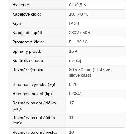
Hysterze
:
0,1/0,5 K
Kabelové čidlo
:
10…40 °C
Krytí
:
IP 30
Napájecí napětí
:
230V / 50Hz
Prostorové čidlo
:
5… 30 °C
Spínaný proud
:
16 A
Kontrolka chodu
:
displej
Rozměr výrobku
:
80 x 80 mm (hl. 45 vč.
silové části)
Hmotnost výrobku (kg)
:
0,26
Hmotnost balení (kg)
:
0.3841
Rozměry balení / délka
17
(cm)
:
Rozměry balení / šířka
11
(cm)
:
Rozměry balení / výška
10