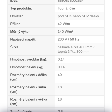
EAN
:
8590875002534
Typ produktu
:
Topná fólie
Umístění
:
pod SDK nebo SDV desky
Příkon
:
42 W/m
Měrný výkon
:
140 W/m²
Napájecí napětí
:
230 V / 50 Hz
Šířka
:
celková šířka 400 mm /
topná šířka 300 mm
Hmotnost výrobku (kg)
:
0,14
Hmotnost balení (kg)
:
0.14
Rozměry balení / délka
40
(cm)
:
Rozměry balení / šířka
18
(cm)
:
Rozměry balení / výška
18
(cm)
:
Země původu
:
GB