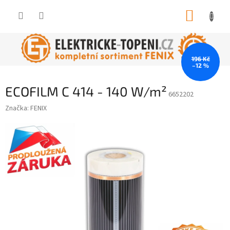
Přejít
NÁKUP
na
obsah
KOŠÍK
196 Kč
–12 %
ECOFILM C 414 - 140 W/m²
6652202
Značka:
FENIX