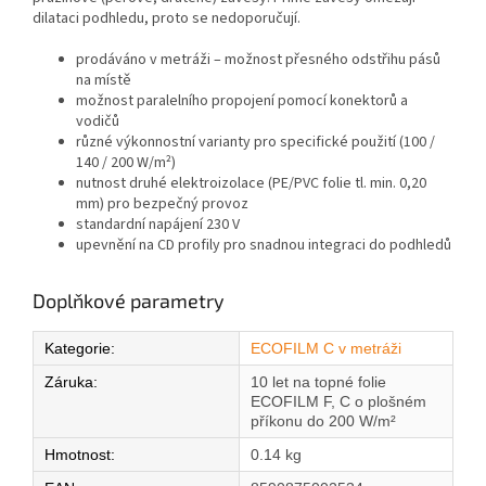
dilataci podhledu, proto se nedoporučují.
prodáváno v metráži – možnost přesného odstřihu pásů
na místě
možnost paralelního propojení pomocí konektorů a
vodičů
různé výkonnostní varianty pro specifické použití (100 /
140 / 200 W/m²)
nutnost druhé elektroizolace (PE/PVC folie tl. min. 0,20
mm) pro bezpečný provoz
standardní napájení 230 V
upevnění na CD profily pro snadnou integraci do podhledů
Doplňkové parametry
Kategorie
:
ECOFILM C v metráži
Záruka
:
10 let na topné folie
ECOFILM F, C o plošném
příkonu do 200 W/m²
Hmotnost
:
0.14 kg