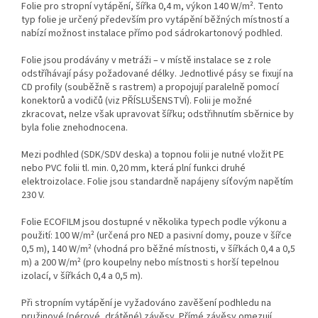
Folie pro stropní vytápění, šířka 0,4 m, výkon 140 W/m². Tento
typ folie je určený především pro vytápění běžných místností a
nabízí možnost instalace přímo pod sádrokartonový podhled.
Folie jsou prodávány v metráži – v místě instalace se z role
odstříhávají pásy požadované délky. Jednotlivé pásy se fixují na
CD profily (souběžně s rastrem) a propojují paralelně pomocí
konektorů a vodičů (viz PŘÍSLUŠENSTVÍ). Folii je možné
zkracovat, nelze však upravovat šířku; odstřihnutím sběrnice by
byla folie znehodnocena.
Mezi podhled (SDK/SDV deska) a topnou folii je nutné vložit PE
nebo PVC folii tl. min. 0,20 mm, která plní funkci druhé
elektroizolace. Folie jsou standardně napájeny síťovým napětím
230 V.
Folie ECOFILM jsou dostupné v několika typech podle výkonu a
použití: 100 W/m² (určená pro NED a pasivní domy, pouze v šířce
0,5 m), 140 W/m² (vhodná pro běžné místnosti, v šířkách 0,4 a 0,5
m) a 200 W/m² (pro koupelny nebo místnosti s horší tepelnou
izolací, v šířkách 0,4 a 0,5 m).
Při stropním vytápění je vyžadováno zavěšení podhledu na
pružinové (pérové, drátěné) závěsy. Přímé závěsy omezují