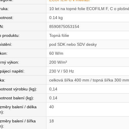
ruka
:
10 let na topné folie ECOFILM F, C o ploš
otnost
:
0.14 kg
N
:
8590875053154
p produktu
:
Topná fólie
ístění
:
pod SDK nebo SDV desky
íkon
:
60 W/m
rný výkon
:
200 W/m²
pájecí napětí
:
230 V / 50 Hz
řka
:
celková šířka 400 mm / topná šířka 300 m
otnost výrobku (kg)
:
0,14
otnost balení (kg)
:
0.14
změry balení / délka
40
m)
:
změry balení / šířka
18
m)
: