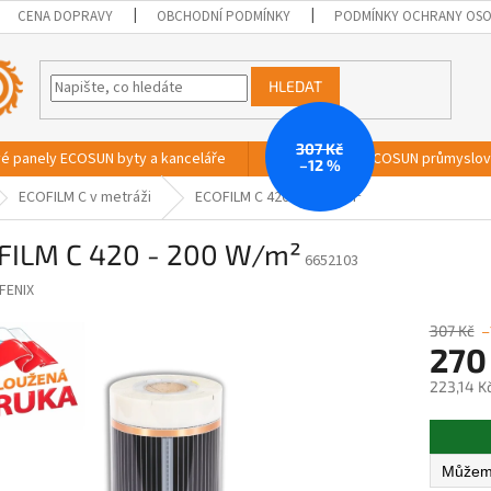
CENA DOPRAVY
OBCHODNÍ PODMÍNKY
PODMÍNKY OCHRANY OSO
HLEDAT
307 Kč
vé panely ECOSUN byty a kanceláře
Sálavé panely ECOSUN průmyslo
–12 %
ECOFILM C v metráži
ECOFILM C 420 - 200 W/m²
FILM C 420 - 200 W/m²
6652103
FENIX
307 Kč
–
270
223,14 K
Měrná
cena: