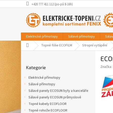
Přejít
+420 777 411 112 (po-pá 8-16h)
na
obsah
Elektrické přímotopy
Sálavé přímotopy
Sála
Domů
Topné fólie ECOFILM
Stropní vytápění
P
ECO
o
Přeskočit
s
Značka:
Kategorie
kategorie
t
r
Elektrické přímotopy
a
Sálavé přímotopy
n
Sálavé panely ECOSUN byty a kanceláře
n
í
Sálavé panely ECOSUN průmyslové
p
Topné kabely ECOFLOOR
a
Topné rohože ECOFLOOR