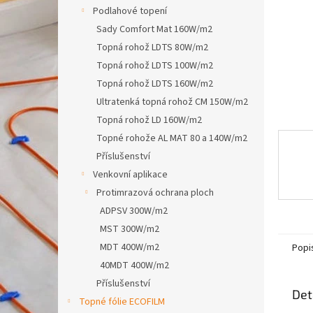
n
Podlahové topení
e
Sady Comfort Mat 160W/m2
l
Topná rohož LDTS 80W/m2
Topná rohož LDTS 100W/m2
Topná rohož LDTS 160W/m2
Ultratenká topná rohož CM 150W/m2
Topná rohož LD 160W/m2
Topné rohože AL MAT 80 a 140W/m2
Příslušenství
Venkovní aplikace
Protimrazová ochrana ploch
ADPSV 300W/m2
MST 300W/m2
MDT 400W/m2
Popi
40MDT 400W/m2
Příslušenství
Det
Topné fólie ECOFILM