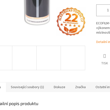
ECOFILM C
výkonem 
místností
Detailní 
TISK
s
Související soubory (1)
Diskuze
Značka
Ostatní i
ailní popis produktu