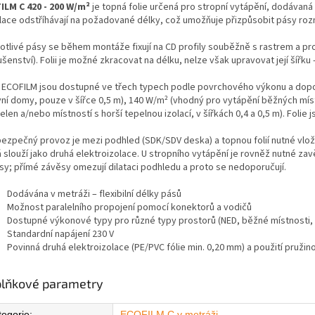
ILM C 420 - 200 W/m²
je topná folie určená pro stropní vytápění, dodávaná v
alace odstříhávají na požadované délky, což umožňuje přizpůsobit pásy ro
otlivé pásy se během montáže fixují na CD profily souběžně s rastrem a pro
ušenství). Folii je možné zkracovat na délku, nelze však upravovat její šířku
e ECOFILM jsou dostupné ve třech typech podle povrchového výkonu a dopo
vní domy, pouze v šířce 0,5 m), 140 W/m² (vhodný pro vytápění běžných místn
len a/nebo místností s horší tepelnou izolací, v šířkách 0,4 a 0,5 m). Foli
bezpečný provoz je mezi podhled (SDK/SDV deska) a topnou folií nutné vloži
á slouží jako druhá elektroizolace. U stropního vytápění je rovněž nutné z
sy; přímé závěsy omezují dilataci podhledu a proto se nedoporučují.
Dodávána v metráži – flexibilní délky pásů
Možnost paralelního propojení pomocí konektorů a vodičů
Dostupné výkonové typy pro různé typy prostorů (NED, běžné místnosti,
Standardní napájení 230 V
Povinná druhá elektroizolace (PE/PVC fólie min. 0,20 mm) a použití pružin
lňkové parametry
tegorie
:
ECOFILM C v metráži