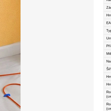
Zá
Hm
EA
Ty
Um
Př
Mě
Na
Ší
Hm
Hm
Ro
(c
Ro
(c