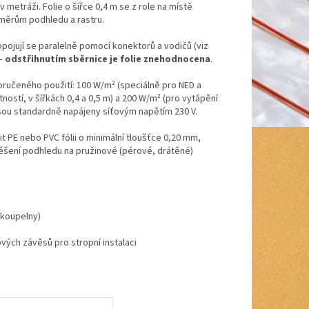
 metráži. Folie o šířce 0,4 m se z role na místě
změrům podhledu a rastru.
pojují se paralelně pomocí konektorů a vodičů (viz
 –
odstřihnutím sběrnice je folie znehodnocena
.
ručeného použití: 100 W/m² (speciálně pro NED a
ostí, v šířkách 0,4 a 0,5 m) a 200 W/m² (pro vytápění
e jsou standardně napájeny síťovým napětím 230 V.
t PE nebo PVC fólii o minimální tloušťce 0,20 mm,
avěšení podhledu na pružinové (pérové, drátěné)
 koupelny)
ových závěsů pro stropní instalaci