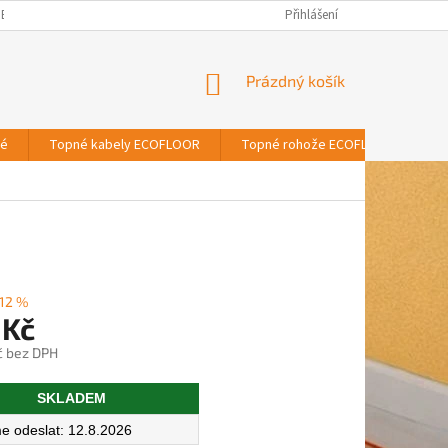
BNÍCH ÚDAJŮ
Přihlášení
NÁKUPNÍ
Prázdný košík
KOŠÍK
vé
Topné kabely ECOFLOOR
Topné rohože ECOFLOOR
T
12 %
 Kč
č bez DPH
SKLADEM
12.8.2026