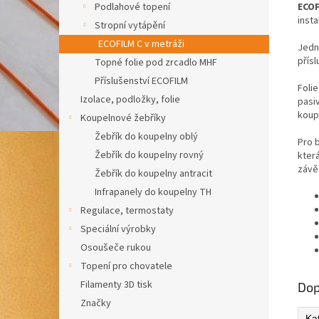
ECOF
Podlahové topení
inst
Stropní vytápění
ECOFILM C v metráži
Jedn
přísl
Topné folie pod zrcadlo MHF
Příslušenství ECOFILM
Foli
Izolace, podložky, folie
pasi
koupe
Koupelnové žebříky
Žebřík do koupelny oblý
Pro 
Žebřík do koupelny rovný
kter
závě
Žebřík do koupelny antracit
Infrapanely do koupelny TH
Regulace, termostaty
Speciální výrobky
Osoušeče rukou
Topení pro chovatele
Filamenty 3D tisk
Dop
Značky
Ka