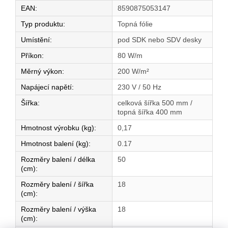
EAN
:
8590875053147
Typ produktu
:
Topná fólie
Umístění
:
pod SDK nebo SDV desky
Příkon
:
80 W/m
Měrný výkon
:
200 W/m²
Napájecí napětí
:
230 V / 50 Hz
Šířka
:
celková šířka 500 mm /
topná šířka 400 mm
Hmotnost výrobku (kg)
:
0,17
Hmotnost balení (kg)
:
0.17
Rozměry balení / délka
50
(cm)
:
Rozměry balení / šířka
18
(cm)
:
Rozměry balení / výška
18
(cm)
: