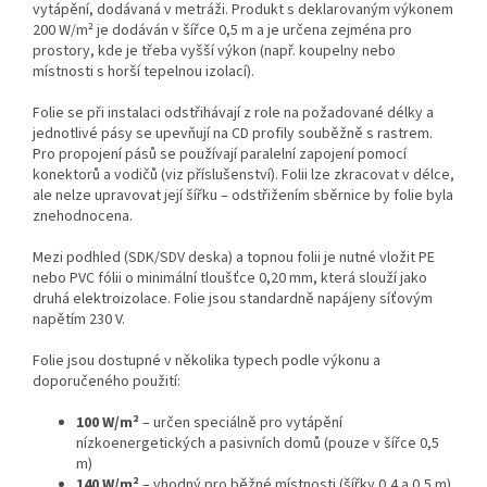
vytápění, dodávaná v metráži. Produkt s deklarovaným výkonem
200 W/m² je dodáván v šířce 0,5 m a je určena zejména pro
prostory, kde je třeba vyšší výkon (např. koupelny nebo
místnosti s horší tepelnou izolací).
Folie se při instalaci odstřihávají z role na požadované délky a
jednotlivé pásy se upevňují na CD profily souběžně s rastrem.
Pro propojení pásů se používají paralelní zapojení pomocí
konektorů a vodičů (viz příslušenství). Folii lze zkracovat v délce,
ale nelze upravovat její šířku – odstřižením sběrnice by folie byla
znehodnocena.
Mezi podhled (SDK/SDV deska) a topnou folii je nutné vložit PE
nebo PVC fólii o minimální tloušťce 0,20 mm, která slouží jako
druhá elektroizolace. Folie jsou standardně napájeny síťovým
napětím 230 V.
Folie jsou dostupné v několika typech podle výkonu a
doporučeného použití:
100 W/m²
– určen speciálně pro vytápění
nízkoenergetických a pasivních domů (pouze v šířce 0,5
m)
140 W/m²
– vhodný pro běžné místnosti (šířky 0,4 a 0,5 m)