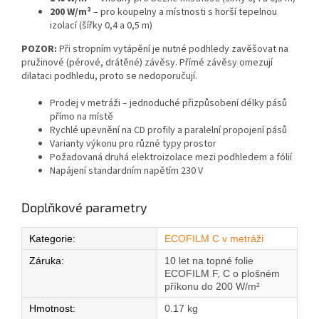
200 W/m²
– pro koupelny a místnosti s horší tepelnou
izolací (šířky 0,4 a 0,5 m)
POZOR:
Při stropním vytápění je nutné podhledy zavěšovat na
pružinové (pérové, drátěné) závěsy. Přímé závěsy omezují
dilataci podhledu, proto se nedoporučují.
Prodej v metráži – jednoduché přizpůsobení délky pásů
přímo na místě
Rychlé upevnění na CD profily a paralelní propojení pásů
Varianty výkonu pro různé typy prostor
Požadovaná druhá elektroizolace mezi podhledem a fólií
Napájení standardním napětím 230 V
Doplňkové parametry
Kategorie
:
ECOFILM C v metráži
Záruka
:
10 let na topné folie
ECOFILM F, C o plošném
příkonu do 200 W/m²
Hmotnost
:
0.17 kg