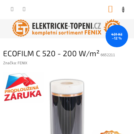
Přejít
NÁKUP
na
obsah
KOŠÍK
431 Kč
–12 %
ECOFILM C 520 - 200 W/m²
6652211
Značka:
FENIX