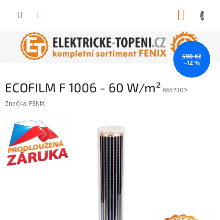
Přejít
NÁKUP
na
obsah
KOŠÍK
590 Kč
–12 %
ECOFILM F 1006 - 60 W/m²
6652309
Značka:
FENIX