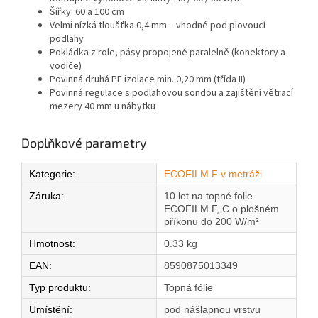
Šířky: 60 a 100 cm
Velmi nízká tloušťka 0,4 mm – vhodné pod plovoucí
podlahy
Pokládka z role, pásy propojené paralelně (konektory a
vodiče)
Povinná druhá PE izolace min. 0,20 mm (třída II)
Povinná regulace s podlahovou sondou a zajištění větrací
mezery 40 mm u nábytku
Doplňkové parametry
Kategorie
:
ECOFILM F v metráži
Záruka
:
10 let na topné folie
ECOFILM F, C o plošném
příkonu do 200 W/m²
Hmotnost
:
0.33 kg
EAN
:
8590875013349
Typ produktu
:
Topná fólie
Umístění
:
pod nášlapnou vrstvu