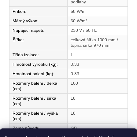
podlahy
Příkon
:
58 W/m
Měrný výkon
:
60 W/m²
Napájecí napětí
:
230 V / 50 Hz
Šířka
:
celková šířka 1000 mm /
topná šířka 970 mm
Třída izolace
:
I.
Hmotnost výrobku (kg)
:
0,33
Hmotnost balení (kg)
:
0.33
Rozměry balení / délka
100
(cm)
:
Rozměry balení / šířka
18
(cm)
:
Rozměry balení / výška
18
(cm)
:
Země původu
:
GB