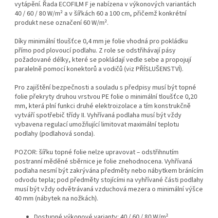
vytápění. Řada ECOFILM F je nabízena v výkonových variantách
40 / 60 / 80 W/m² a v šířkách 60 a 100 cm, přičemž konkrétní
produkt nese označení 60 W/m².
Díky minimální tloušťce 0,4 mm je folie vhodná pro pokládku
přímo pod plovoucí podlahu. Z role se odstřihávají pásy
požadované délky, které se pokládají vedle sebe a propojují
paralelně pomocí konektorů a vodičů (viz PŘÍSLUŠENSTVÍ).
Pro zajištění bezpečnosti a souladu s předpisy musí být topné
folie překryty druhou vrstvou PE folie o minimální tloušťce 0,20
mm, která plní funkci druhé elektroizolace a tím konstrukčně
vytváří spotřebič třídy II. Vyhřívaná podlaha musí být vždy
vybavena regulací umožňující limitovat maximální teplotu
podlahy (podlahová sonda).
POZOR: šířku topné folie nelze upravovat – odstřihnutím
postranní měděné sběrnice je folie znehodnocena. Vyhřívaná
podlaha nesmí být zakrývána předměty nebo nábytkem bránícím
odvodu tepla; pod předměty stojícími na vyhřívané části podlahy
musí být vždy odvětrávaná vzduchová mezera o minimální výšce
40 mm (nábytek na nožkách).
Dostupné výkonové varianty: 40 / 60 / 80 W/m²