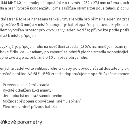
ILM MHF 12
je samolepicí topná folie o rozměru 252 x 274 mm určená k ochr
dla a brání tvorbě kondenzátu, čímž zajišťuje okamžitou použitelnou plochu
dní straně folie je nanesena tenká vrstva lepidla pro přímé nalepení na zrcad
lný průřez 5×3 mm) a v místě napojení je kabel opatřen plastovou krytkou o 
dlem vytvořen prostor pro krytku a vyvedení vodiče; přívod lze podle potř
 až k místu připojení.
vyklejší je připojení folie na osvětlení zrcadla (230V), nicméně je možné i
bové čidlo. Za 1–2 minuty po zapnutí se odmlží plocha zrcadla odpovídající 
pně zvětšuje až přibližně o 10 cm přes obrys folie.
ených zrcadel volte velikost folie tak, aby po obvodu zůstal dostatečný okr
tečně nepřilne. Větší či těžší zrcadla doporučujeme opatřit fixačním rámem 
Prevence zamlžení zrcadla
Rychlé odmlžení (1–2 minuty)
Jednoduchá montáž samolepením
Možnost připojení k osvětlení i jinému spínání
Flexibilní vedení přívodu kabelu
lňkové parametry