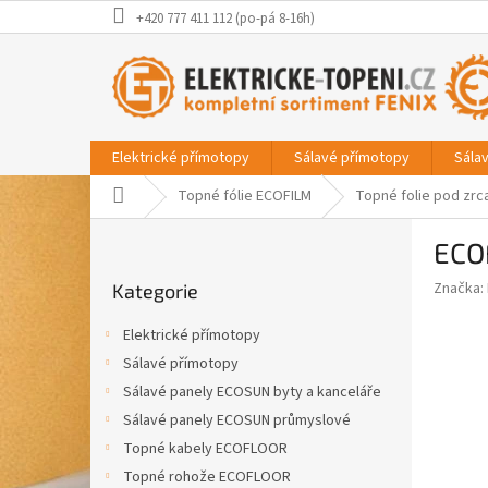
Přejít
+420 777 411 112 (po-pá 8-16h)
na
obsah
Elektrické přímotopy
Sálavé přímotopy
Sála
Domů
Topné fólie ECOFILM
Topné folie pod zrc
P
ECO
o
Přeskočit
s
Značka:
Kategorie
kategorie
t
r
Elektrické přímotopy
a
Sálavé přímotopy
n
Sálavé panely ECOSUN byty a kanceláře
n
í
Sálavé panely ECOSUN průmyslové
p
Topné kabely ECOFLOOR
a
Topné rohože ECOFLOOR