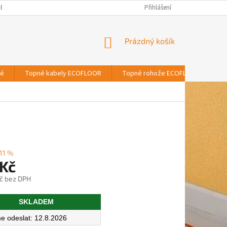
BNÍCH ÚDAJŮ
Přihlášení
NÁKUPNÍ
Prázdný košík
KOŠÍK
vé
Topné kabely ECOFLOOR
Topné rohože ECOFLOOR
T
11 %
 Kč
č bez DPH
SKLADEM
12.8.2026