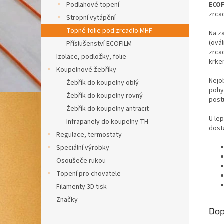
ECOF
Podlahové topení
zrca
Stropní vytápění
Topné folie pod zrcadlo MHF
Na za
(ová
Příslušenství ECOFILM
zrca
Izolace, podložky, folie
krkem
Koupelnové žebříky
Nejob
Žebřík do koupelny oblý
pohy
Žebřík do koupelny rovný
postu
Žebřík do koupelny antracit
U lep
Infrapanely do koupelny TH
dosta
Regulace, termostaty
Speciální výrobky
Osoušeče rukou
Topení pro chovatele
Filamenty 3D tisk
Značky
Dop