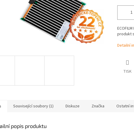
ECOFILM M
produkt s
Detailní 
TISK
s
Související soubory (1)
Diskuze
Značka
Ostatní i
ailní popis produktu