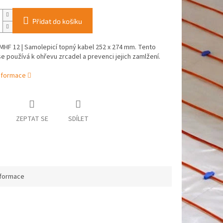
Přidat do košíku
HF 12 | Samolepicí topný kabel 252 x 274 mm. Tento
e používá k ohřevu zrcadel a prevenci jejich zamlžení.
informace
ZEPTAT SE
SDÍLET
nformace