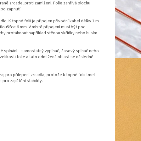
aně zrcadel proti zamlžení. Folie zahřívá plochu
 po zapnutí.
lo. K topné folii je připojen přívodní kabel délky 1 m
tloušťce 6 mm. V místě připojení musí být pod
eby protáhnout například stěnou skříňky nebo husím
 jiné spínání – samostatný vypínač, časový spínač nebo
velikosti folie a tato odmlžená oblast se následně
aj pro přilepení zrcadla, protože k topné folii tmel
pro zajištění stability.