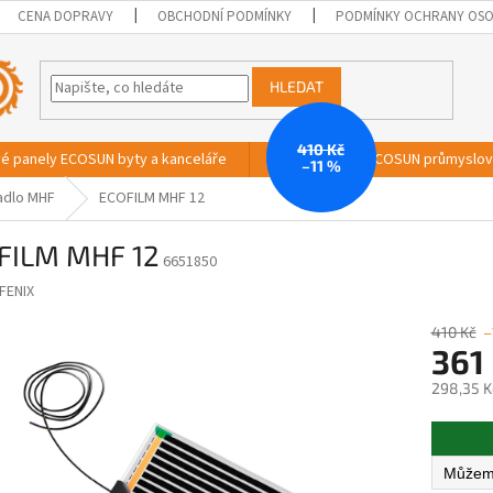
CENA DOPRAVY
OBCHODNÍ PODMÍNKY
PODMÍNKY OCHRANY OSO
HLEDAT
410 Kč
vé panely ECOSUN byty a kanceláře
Sálavé panely ECOSUN průmyslo
–11 %
adlo MHF
ECOFILM MHF 12
FILM MHF 12
6651850
FENIX
410 Kč
–
361
298,35 K
Měrná
cena: