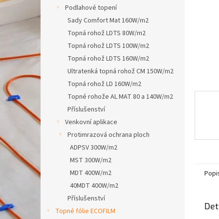
n
Podlahové topení
e
Sady Comfort Mat 160W/m2
l
Topná rohož LDTS 80W/m2
Topná rohož LDTS 100W/m2
Topná rohož LDTS 160W/m2
Ultratenká topná rohož CM 150W/m2
Topná rohož LD 160W/m2
Topné rohože AL MAT 80 a 140W/m2
Příslušenství
Venkovní aplikace
Protimrazová ochrana ploch
ADPSV 300W/m2
MST 300W/m2
MDT 400W/m2
Popi
40MDT 400W/m2
Příslušenství
Det
Topné fólie ECOFILM