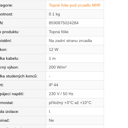
tegorie
:
Topné folie pod zrcadlo MHF
otnost
:
0.1 kg
N
:
8590875024284
p produktu
:
Topná fólie
ístění
:
Na zadní stranu zrcadla
íkon
:
12 W
lka kabelu
:
1 m
rný výkon
:
200 W/m²
lka studených konců
:
-
tí
:
IP 44
pájecí napětí
:
230 V / 50 Hz
rmostat
:
příložný +3°C až +10°C
da izolace
:
I.
pínač
:
Ne