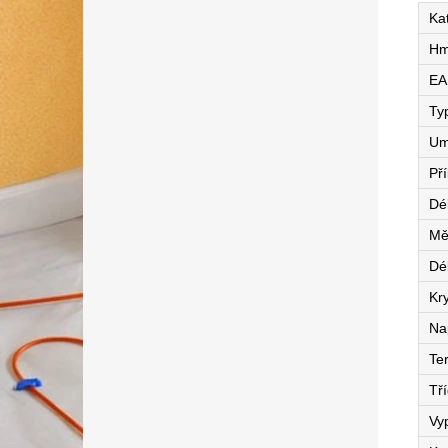
Ka
Hm
EA
Ty
Um
Př
Dé
Mě
Dé
Kry
Na
Te
Tří
Vy