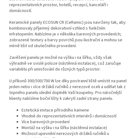
reprezentativních prostor, hotelů, recepcí, kanceláří i
domácností.
Keramické panely ECOSUN CR (CeRamic) jsou navrženy tak, aby
kombinovaly příjemný dekorativní vzhled s funkčním
infratopením. Nabízíme je v několika barevných provedeních;
zobrazené textury a barvy povrchů jsou ilustrační a mohou se
mírně lišit od skutečného provedení.
Zavěšení panelu je možné na výšku i na šířku, vždy však
výhradně ve svislé poloze (nástěnná instalace), což zaručuje
variabilitu při umisťování do různých typů prostor.
U příkonů 300/500/700 W lze díky postranní liště umístit na panel
jeden nebo i více držáků ručníků z nerezové oceli a udělat tak z
topného panelu ideální doplněk Vaší koupelny. Pro náročnější
klienty nabízíme boční lišty k zakrytí zadní strany panelu.
Estetická imitace přírodního kamene
Vhodné do reprezentativních interiérů i domácností
Více barevných provedení
Montáž na výšku i na šířku (nástěnná instalace)
Možnost upevnění nerezových držáků ručníků u