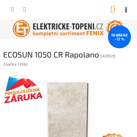
Přejít
NÁKUP
na
obsah
KOŠÍK
13 882 Kč
–12 %
ECOSUN 1050 CR Rapolano
5430529
Značka:
FENIX