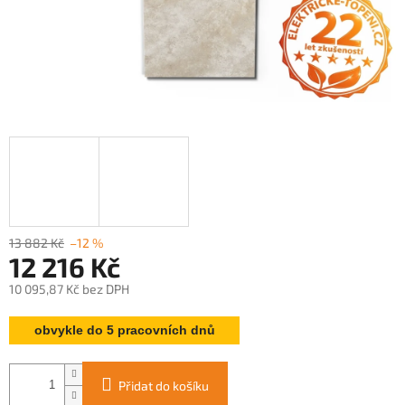
13 882 Kč
–12 %
12 216 Kč
10 095,87 Kč bez DPH
Měrná
obvykle do 5 pracovních dnů
cena:
Přidat do košíku