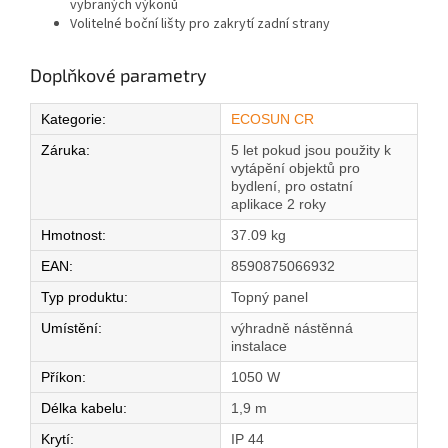
vybraných výkonů
Volitelné boční lišty pro zakrytí zadní strany
Doplňkové parametry
Kategorie
:
ECOSUN CR
Záruka
:
5 let pokud jsou použity k
vytápění objektů pro
bydlení, pro ostatní
aplikace 2 roky
Hmotnost
:
37.09 kg
EAN
:
8590875066932
Typ produktu
:
Topný panel
Umístění
:
výhradně nástěnná
instalace
Příkon
:
1050 W
Délka kabelu
:
1,9 m
Krytí
:
IP 44