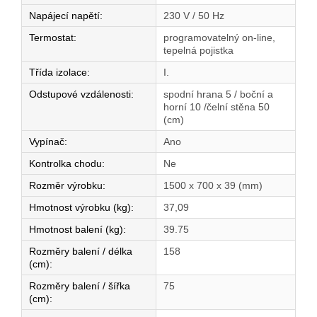
Napájecí napětí
:
230 V / 50 Hz
Termostat
:
programovatelný on-line,
tepelná pojistka
Třída izolace
:
I.
Odstupové vzdálenosti
:
spodní hrana 5 / boční a
horní 10 /čelní stěna 50
(cm)
Vypínač
:
Ano
Kontrolka chodu
:
Ne
Rozměr výrobku
:
1500 x 700 x 39 (mm)
Hmotnost výrobku (kg)
:
37,09
Hmotnost balení (kg)
:
39.75
Rozměry balení / délka
158
(cm)
:
Rozměry balení / šířka
75
(cm)
: