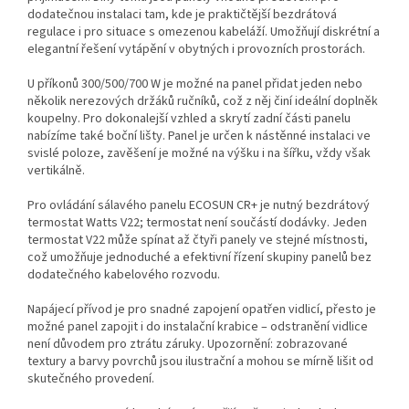
dodatečnou instalaci tam, kde je praktičtější bezdrátová
regulace i pro situace s omezenou kabeláží. Umožňují diskrétní a
elegantní řešení vytápění v obytných i provozních prostorách.
U příkonů 300/500/700 W je možné na panel přidat jeden nebo
několik nerezových držáků ručníků, což z něj činí ideální doplněk
koupelny. Pro dokonalejší vzhled a skrytí zadní části panelu
nabízíme také boční lišty. Panel je určen k nástěnné instalaci ve
svislé poloze, zavěšení je možné na výšku i na šířku, vždy však
vertikálně.
Pro ovládání sálavého panelu ECOSUN CR+ je nutný bezdrátový
termostat Watts V22; termostat není součástí dodávky. Jeden
termostat V22 může spínat až čtyři panely ve stejné místnosti,
což umožňuje jednoduché a efektivní řízení skupiny panelů bez
dodatečného kabelového rozvodu.
Napájecí přívod je pro snadné zapojení opatřen vidlicí, přesto je
možné panel zapojit i do instalační krabice – odstranění vidlice
není důvodem pro ztrátu záruky. Upozornění: zobrazované
textury a barvy povrchů jsou ilustrační a mohou se mírně lišit od
skutečného provedení.