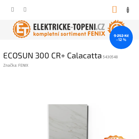
Přejít
NÁKUP
na
obsah
KOŠÍK
9 252 Kč
–12 %
ECOSUN 300 CR+ Calacatta
5430548
Značka:
FENIX