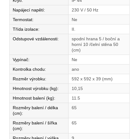
Krytí
:
IP 44
Napájecí napětí
:
230 V / 50 Hz
Termostat
:
Ne
Třída izolace
:
II.
Odstupové vzdálenosti
:
spodní hrana 5 / boční a
horní 10 /čelní stěna 50
(cm)
Vypínač
:
Ne
Kontrolka chodu
:
ano
Rozměr výrobku
:
592 x 592 x 39 (mm)
Hmotnost výrobku (kg)
:
10,15
Hmotnost balení (kg)
:
11.5
Rozměry balení / délka
65
(cm)
:
Rozměry balení / šířka
65
(cm)
:
Rozměry balení / výška
9