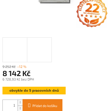
9 252 Kč
–12 %
8 142 Kč
6 728,93 Kč bez DPH
Měrná
obvykle do 5 pracovních dnů
cena:
Přidat do košíku