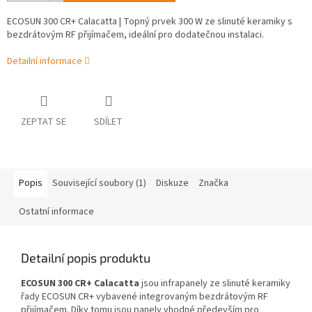
ECOSUN 300 CR+ Calacatta | Topný prvek 300 W ze slinuté keramiky s
bezdrátovým RF přijímačem, ideální pro dodatečnou instalaci.
Detailní informace
ZEPTAT SE
SDÍLET
Popis
Související soubory (1)
Diskuze
Značka
Ostatní informace
Detailní popis produktu
ECOSUN 300 CR+ Calacatta
jsou infrapanely ze slinuté keramiky
řady ECOSUN CR+ vybavené integrovaným bezdrátovým RF
přijímačem. Díky tomu jsou panely vhodné především pro