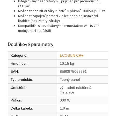
Integrovaný bezdrátový RF přijímač pro jednoduchou
regulaci
Možnost doplnit držáky ručníků u příkonů 300/500/700 W
Možnost zapojení pomocí vidlice nebo do instalační
krabice (bez ztráty záruky)
Kompatibilní s bezdrátovým termostatem Watts V22
(nutný, není součástí)
Doplňkové parametry
Kategorie
:
ECOSUN CR+
Hmotnost
:
10.15 kg
EAN
:
8590875065591
Typ produktu
:
Topný panel
Umístění
:
výhradně nástěnná
instalace
Příkon
:
300 W
Délka kabelu
:
1,9 m