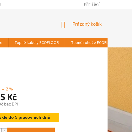
BNÍCH ÚDAJŮ
Přihlášení
NÁKUPNÍ
Prázdný košík
KOŠÍK
vé
Topné kabely ECOFLOOR
Topné rohože ECOFLOOR
T
–12 %
5 Kč
 Kč bez DPH
ykle do 5 pracovních dnů