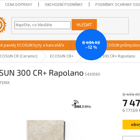
CENA DOPRAVY
OBCHODNÍ PODMÍNKY
PODMÍNKY OCHRANY OSO
HLEDAT
8 494 Kč
vé panely ECOSUN byty a kanceláře
Sálavé panely ECOSUN průmyslo
–12 %
COSUN CR (Ceramic)
ECOSUN CR+
ECOSUN 300 CR+ Rapolano
SUN 300 CR+ Rapolano
5430580
FENIX
8 494 Kč
7 47
6 177,69
Měrná
obv
cena: