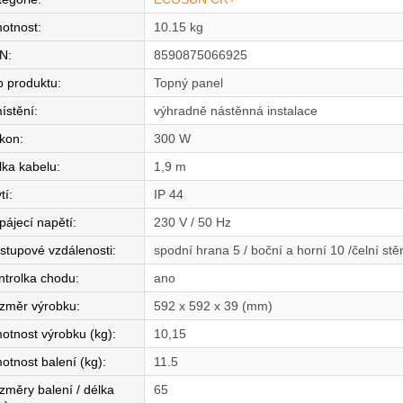
otnost
:
10.15 kg
N
:
8590875066925
p produktu
:
Topný panel
ístění
:
výhradně nástěnná instalace
íkon
:
300 W
lka kabelu
:
1,9 m
tí
:
IP 44
pájecí napětí
:
230 V / 50 Hz
stupové vzdálenosti
:
spodní hrana 5 / boční a horní 10 /čelní st
ntrolka chodu
:
ano
změr výrobku
:
592 x 592 x 39 (mm)
otnost výrobku (kg)
:
10,15
otnost balení (kg)
:
11.5
změry balení / délka
65