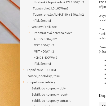
ECOS
Ultratenká topná rohož CM 150W/m2
přij
Topná rohož LD 160W/m2
Topné rohože AL MAT 80 a 140W/m2
U vyb
prakt
Příslušenství
Venkovní aplikace
Pro 
Protimrazová ochrana ploch
není 
odst
ADPSV 300W/m2
MST 300W/m2
Pane
MDT 400W/m2
(nás
40MDT 400W/m2
Příslušenství
Topné fólie ECOFILM
Izolace, podložky, folie
Koupelnové žebříky
Žebřík do koupelny oblý
Žebřík do koupelny rovný
Dop
Žebřík do koupelny antracit
Ka