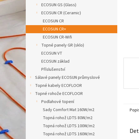
n
ECOSUN GS (Glass)
e
ECOSUN CR (Ceramic)
l
ECOSUN CR
ECOSUN CR+
ECOSUN CR-Wifi
Topné panely GR (sklo)
ECOSUN VT
ECOSUN základ
Příslušenství
Sálavé panely ECOSUN průmyslové
Topné kabely ECOFLOOR
Topné rohože ECOFLOOR
Podlahové topení
Sady Comfort Mat 160W/m2
Popi
Topná rohož LDTS 80W/m2
Topná rohož LDTS 100W/m2
Det
Topná rohož LDTS 160W/m2