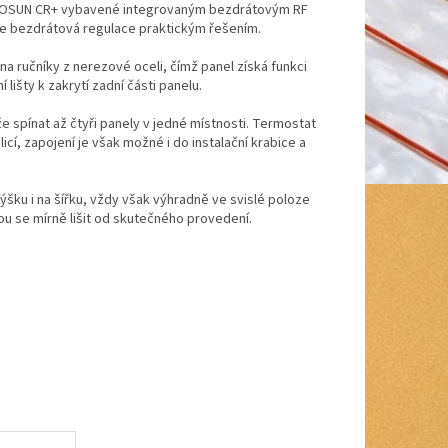
 ECOSUN CR+ vybavené integrovaným bezdrátovým RF
 je bezdrátová regulace praktickým řešením.
na ručníky z nerezové oceli, čímž panel získá funkci
lišty k zakrytí zadní části panelu.
 spínat až čtyři panely v jedné místnosti. Termostat
cí, zapojení je však možné i do instalační krabice a
šku i na šířku, vždy však výhradně ve svislé poloze
ou se mírně lišit od skutečného provedení.