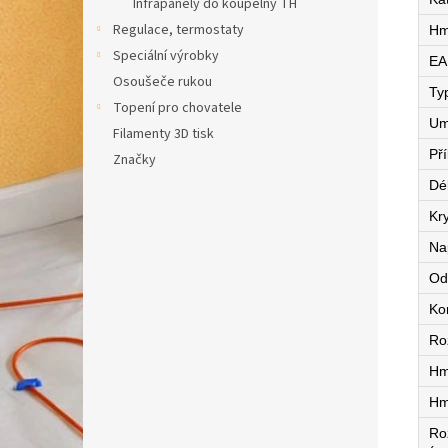
Infrapanely do koupelny TH
Regulace, termostaty
Hm
Speciální výrobky
EA
Osoušeče rukou
Ty
Topení pro chovatele
Um
Filamenty 3D tisk
Př
Značky
Dé
Kry
Na
Od
Ko
Ro
Hm
Hm
Ro