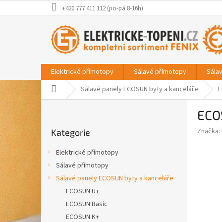
Přejít
+420 777 411 112 (po-pá 8-16h)
na
obsah
Elektrické přímotopy
Sálavé přímotopy
Sála
Domů
Sálavé panely ECOSUN byty a kanceláře
E
P
ECO
o
Přeskočit
s
Značka:
Kategorie
kategorie
t
r
Elektrické přímotopy
a
Sálavé přímotopy
n
Sálavé panely ECOSUN byty a kanceláře
n
í
ECOSUN U+
p
ECOSUN Basic
a
ECOSUN K+