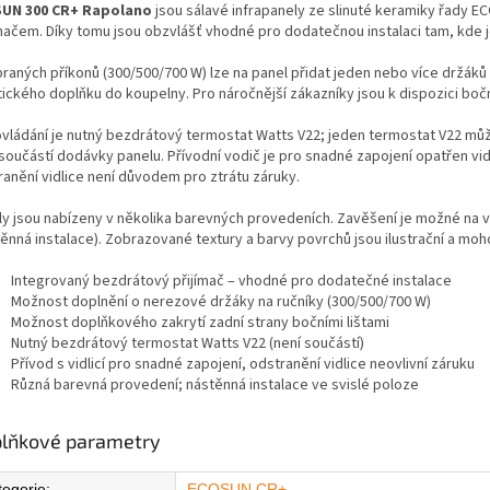
UN 300 CR+ Rapolano
jsou sálavé infrapanely ze slinuté keramiky řady
ímačem. Díky tomu jsou obzvlášť vhodné pro dodatečnou instalaci tam, kde
raných příkonů (300/500/700 W) lze na panel přidat jeden nebo více držáků 
ického doplňku do koupelny. Pro náročnější zákazníky jsou k dispozici boční 
ovládání je nutný bezdrátový termostat Watts V22; jeden termostat V22 může
součástí dodávky panelu. Přívodní vodič je pro snadné zapojení opatřen vidli
ranění vidlice není důvodem pro ztrátu záruky.
ly jsou nabízeny v několika barevných provedeních. Zavěšení je možné na vý
těnná instalace). Zobrazované textury a barvy povrchů jsou ilustrační a moh
Integrovaný bezdrátový přijímač – vhodné pro dodatečné instalace
Možnost doplnění o nerezové držáky na ručníky (300/500/700 W)
Možnost doplňkového zakrytí zadní strany bočními lištami
Nutný bezdrátový termostat Watts V22 (není součástí)
Přívod s vidlicí pro snadné zapojení, odstranění vidlice neovlivní záruku
Různá barevná provedení; nástěnná instalace ve svislé poloze
lňkové parametry
tegorie
:
ECOSUN CR+