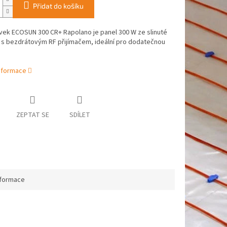
Přidat do košíku
vek ECOSUN 300 CR+ Rapolano je panel 300 W ze slinuté
 s bezdrátovým RF přijímačem, ideální pro dodatečnou
informace
ZEPTAT SE
SDÍLET
nformace