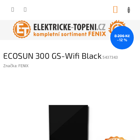
Přejít
NÁKUP
na
obsah
KOŠÍK
8 206 Kč
–12 %
ECOSUN 300 GS-Wifi Black
5437343
Značka:
FENIX