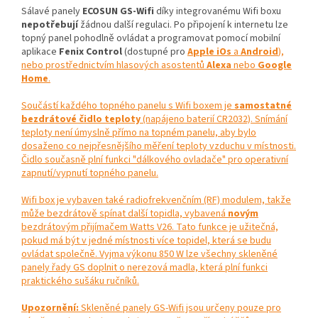
Sálavé panely
ECOSUN GS-Wifi
díky integrovanému Wifi boxu
nepotřebují
žádnou další regulaci. Po připojení k internetu lze
topný panel pohodlně ovládat a programovat pomocí mobilní
aplikace
Fenix Control
(dostupné pro
Apple iOs
a
Android
),
nebo prostřednictvím hlasových asostentů
Alexa
nebo
Google
Home
.
Součástí každého topného panelu s Wifi boxem je
samostatné
bezdrátové čidlo teploty
(napájeno baterií CR2032). Snímání
teploty není úmyslně přímo na topném panelu, aby bylo
dosaženo co nejpřesnějšího měření teploty vzduchu v místnosti.
Čidlo současně plní funkci "dálkového ovladače" pro operativní
zapnutí/vypnutí topného panelu.
Wifi box je vybaven také radiofrekvenčním (RF) modulem, takže
může bezdrátově spínat další topidla, vybavená
novým
bezdrátovým přijímačem Watts V26. Tato funkce je užitečná,
pokud má být v jedné místnosti více topidel, která se budu
ovládat společně. Vyjma výkonu 850 W lze všechny skleněné
panely řady GS doplnit o nerezová madla, která plní funkci
praktického sušáku ručníků.
Upozornění:
Skleněné panely GS-Wifi jsou určeny pouze pro