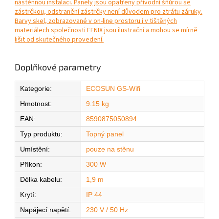
nástěnnou instalaci. Panely jsou opatřeny přívodní šňůrou se
zástrčkou, odstranění zástrčky není důvodem pro ztrátu záruky.
Barvy skel, zobrazované v on-line prostoru i v tištěných
materiálech společnosti FENIX jsou ilustrační a mohou se mírně
lišit od skutečného provedení.
Doplňkové parametry
Kategorie
:
ECOSUN GS-Wifi
Hmotnost
:
9.15 kg
EAN
:
8590875050894
Typ produktu
:
Topný panel
Umístění
:
pouze na stěnu
Příkon
:
300 W
Délka kabelu
:
1,9 m
Krytí
:
IP 44
Napájecí napětí
:
230 V / 50 Hz