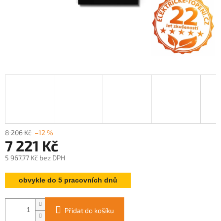
8 206 Kč
–12 %
7 221 Kč
5 967,77 Kč bez DPH
Měrná
obvykle do 5 pracovních dnů
cena:
Přidat do košíku