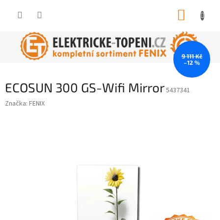
Přejít
NÁKUP
na
obsah
KOŠÍK
9 111 Kč
–12 %
ECOSUN 300 GS-Wifi Mirror
5437341
Značka:
FENIX