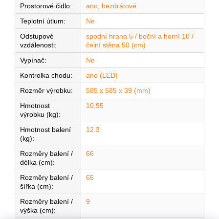
Prostorové čidlo
:
ano, bezdrátové
Teplotní útlum
:
Ne
Odstupové
spodní hrana 5 / boční a horní 10 /
vzdálenosti
:
čelní stěna 50 (cm)
Vypínač
:
Ne
Kontrolka chodu
:
ano (LED)
Rozměr výrobku
:
585 x 585 x 39 (mm)
Hmotnost
10,95
výrobku (kg)
:
Hmotnost balení
12.3
(kg)
:
Rozměry balení /
66
délka (cm)
:
Rozměry balení /
65
šířka (cm)
:
Rozměry balení /
9
výška (cm)
: