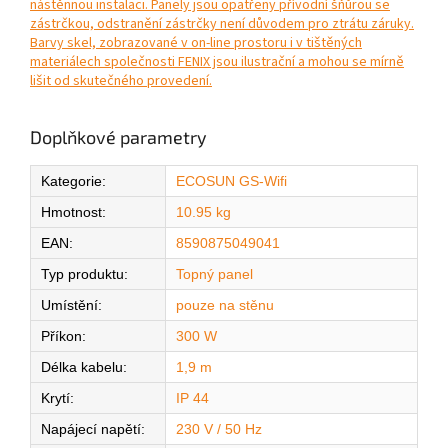
nástěnnou instalaci. Panely jsou opatřeny přívodní šňůrou se
zástrčkou, odstranění zástrčky není důvodem pro ztrátu záruky.
Barvy skel, zobrazované v on-line prostoru i v tištěných
materiálech společnosti FENIX jsou ilustrační a mohou se mírně
lišit od skutečného provedení.
Doplňkové parametry
Kategorie
:
ECOSUN GS-Wifi
Hmotnost
:
10.95 kg
EAN
:
8590875049041
Typ produktu
:
Topný panel
Umístění
:
pouze na stěnu
Příkon
:
300 W
Délka kabelu
:
1,9 m
Krytí
:
IP 44
Napájecí napětí
:
230 V / 50 Hz