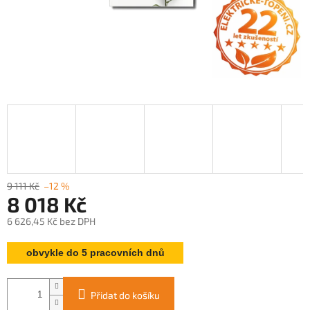
9 111 Kč
–12 %
8 018 Kč
6 626,45 Kč bez DPH
Měrná
obvykle do 5 pracovních dnů
cena:
Přidat do košíku