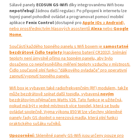
Sálavé panely
ECOSUN GS-Wifi
díky integrovanému Wifi boxu
nepotřebují
žádnou další regulaci. Po připojení k internetu lze
topný panel pohodlně ovládat a programovat pomocí mobilní
aplikace
Fenix Control
(dostupné pro
Apple iOs
a
Android
),
nebo prostřednictvím hlasových asostentů
Alexa
nebo
Google
Home
.
Součástí každého topného panelu s Wifi boxem je
samostatné
bezdrátové čidlo teploty
(napájeno baterií CR2032). Snímání
teploty není úmyslně přímo na topném panelu, aby bylo
dosaženo co nejpřesnějšího měření teploty vzduchu v místnosti.
Čidlo současně plní funkci "dálkového ovladače" pro operativní
zapnutí/vypnutí topného panelu.
Wifi box je vybaven také radiofrekvenčním (RF) modulem, takže
může bezdrátově spínat další topidla, vybavená
novým
bezdrátovým přijímačem Watts V26. Tato funkce je užitečná,
pokud má být v jedné místnosti více topidel, která se budu
ovládat společně. Vyjma výkonu 850 W lze všechny skleněné
panely řady GS doplnit o nerezová madla, která plní funkci
praktického sušáku ručníků.
Upozornění:
Skleněné panely GS-Wifi jsou určeny pouze pro