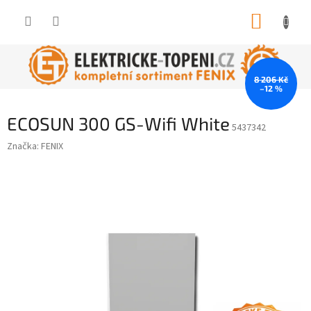
Přejít
NÁKUP
na
obsah
KOŠÍK
8 206 Kč
–12 %
ECOSUN 300 GS-Wifi White
5437342
Značka:
FENIX