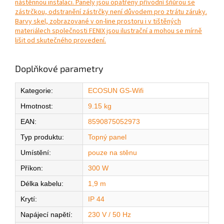
nástěnnou instalaci. Panely jsou opatřeny přívodní šňůrou se
zástrčkou, odstranění zástrčky není důvodem pro ztrátu záruky.
Barvy skel, zobrazované v on-line prostoru i v tištěných
materiálech společnosti FENIX jsou ilustrační a mohou se mírně
lišit od skutečného provedení.
Doplňkové parametry
Kategorie
:
ECOSUN GS-Wifi
Hmotnost
:
9.15 kg
EAN
:
8590875052973
Typ produktu
:
Topný panel
Umístění
:
pouze na stěnu
Příkon
:
300 W
Délka kabelu
:
1,9 m
Krytí
:
IP 44
Napájecí napětí
:
230 V / 50 Hz