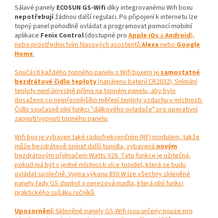
Sálavé panely
ECOSUN GS-Wifi
díky integrovanému Wifi boxu
nepotřebují
žádnou další regulaci. Po připojení k internetu lze
topný panel pohodlně ovládat a programovat pomocí mobilní
aplikace
Fenix Control
(dostupné pro
Apple iOs
a
Android
),
nebo prostřednictvím hlasových asostentů
Alexa
nebo
Google
Home
.
Součástí každého topného panelu s Wifi boxem je
samostatné
bezdrátové čidlo teploty
(napájeno baterií CR2032). Snímání
teploty není úmyslně přímo na topném panelu, aby bylo
dosaženo co nejpřesnějšího měření teploty vzduchu v místnosti.
Čidlo současně plní funkci "dálkového ovladače" pro operativní
zapnutí/vypnutí topného panelu.
Wifi box je vybaven také radiofrekvenčním (RF) modulem, takže
může bezdrátově spínat další topidla, vybavená
novým
bezdrátovým přijímačem Watts V26. Tato funkce je užitečná,
pokud má být v jedné místnosti více topidel, která se budu
ovládat společně. Vyjma výkonu 850 W lze všechny skleněné
panely řady GS doplnit o nerezová madla, která plní funkci
praktického sušáku ručníků.
Upozornění:
Skleněné panely GS-Wifi jsou určeny pouze pro