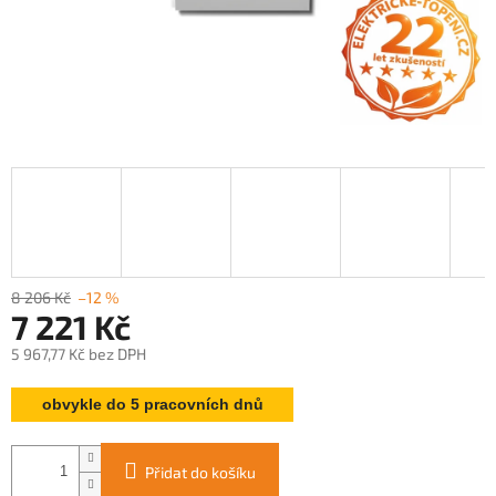
8 206 Kč
–12 %
7 221 Kč
5 967,77 Kč bez DPH
Měrná
obvykle do 5 pracovních dnů
cena:
Přidat do košíku