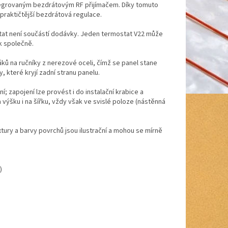
ntegrovaným bezdrátovým RF přijímačem. Díky tomuto
praktičtější bezdrátová regulace.
tat není součástí dodávky. Jeden termostat V22 může
ek společně.
ků na ručníky z nerezové oceli, čímž se panel stane
, které kryjí zadní stranu panelu.
 zapojení lze provést i do instalační krabice a
výšku i na šířku, vždy však ve svislé poloze (nástěnná
ury a barvy povrchů jsou ilustrační a mohou se mírně
)