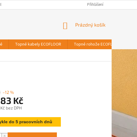
BNÍCH ÚDAJŮ
Přihlášení
NÁKUPNÍ
Prázdný košík
KOŠÍK
vé
Topné kabely ECOFLOOR
Topné rohože ECOFLOOR
T
č
–12 %
883 Kč
 Kč bez DPH
ykle do 5 pracovních dnů