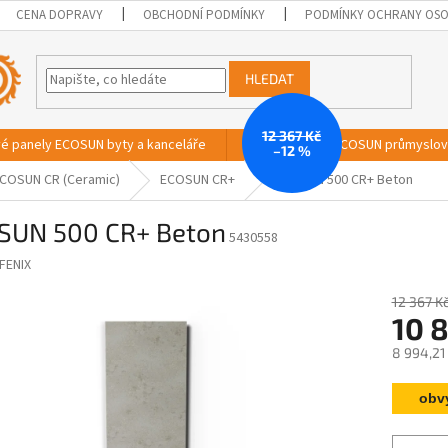
CENA DOPRAVY
OBCHODNÍ PODMÍNKY
PODMÍNKY OCHRANY OSO
HLEDAT
12 367 Kč
vé panely ECOSUN byty a kanceláře
Sálavé panely ECOSUN průmyslo
–12 %
COSUN CR (Ceramic)
ECOSUN CR+
ECOSUN 500 CR+ Beton
SUN 500 CR+ Beton
5430558
FENIX
12 367 K
10 
8 994,21
Měrná
obv
cena: