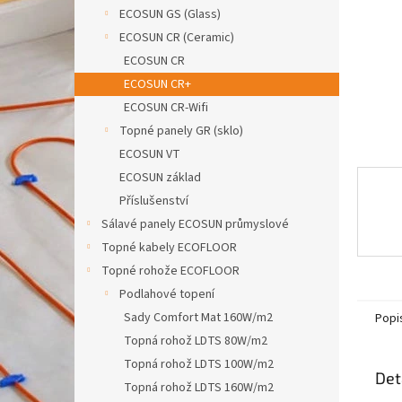
n
ECOSUN GS (Glass)
e
ECOSUN CR (Ceramic)
l
ECOSUN CR
ECOSUN CR+
ECOSUN CR-Wifi
Topné panely GR (sklo)
ECOSUN VT
ECOSUN základ
Příslušenství
Sálavé panely ECOSUN průmyslové
Topné kabely ECOFLOOR
Topné rohože ECOFLOOR
Podlahové topení
Sady Comfort Mat 160W/m2
Popi
Topná rohož LDTS 80W/m2
Topná rohož LDTS 100W/m2
Det
Topná rohož LDTS 160W/m2