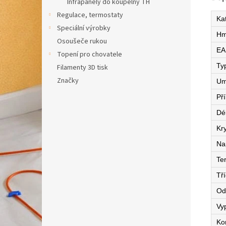
Infrapanely do koupelny TH
Regulace, termostaty
Ka
Speciální výrobky
Hm
Osoušeče rukou
EA
Topení pro chovatele
Ty
Filamenty 3D tisk
Značky
Um
Př
Dé
Kry
Na
Te
Tří
Od
Vy
Ko