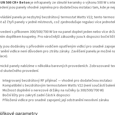
UN 500 CR+ Beton
je infrapanely ze slinuté keramiky o výkonu 500 W s i
edení jsou panely vhodné zejména pro dodatečnou instalaci tam, kde je nej
ovládání panelu je nezbytný bezdrátový termostat Watts V22; tento termos
t až čtyři panely v jedné místnosti, což zjednodušuje regulaci více jednot
ovedení s příkonem 300/500/700 W lze na panel doplnit jeden nebo více držá
ním doplňkem koupelny. Pro náročnější zákazníky jsou k dispozici boční lišty
ly jsou dodávány s přívodním vodičem opatřeným vidlicí pro snadné zapojení;
ranění vidlice není důvodem pro ztrátu záruky. Zavěšení panelu je možné na 
lace).
mické panely nabízíme v několika barevných provedeních. Zobrazované text
t od skutečného provedení.
Integrovaný bezdrátový RF přijímač — vhodné pro dodatečnou instalaci
Kompatibilní s bezdrátovým termostatem Watts V22 (není součástí balení
Možnost doplnění o nerezové držáky na ručníky (u 300/500/700 W)
Boční lišty pro zakrytí zadní části k dispozici
Přiložená vidlice pro snadné zapojení; její odstranění neovlivní záruku
lňkové parametry