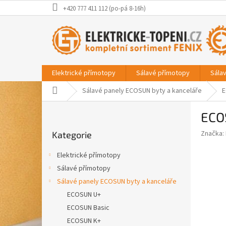
Přejít
+420 777 411 112 (po-pá 8-16h)
na
obsah
Elektrické přímotopy
Sálavé přímotopy
Sála
Domů
Sálavé panely ECOSUN byty a kanceláře
E
P
ECO
o
Přeskočit
s
Značka:
Kategorie
kategorie
t
r
Elektrické přímotopy
a
Sálavé přímotopy
n
Sálavé panely ECOSUN byty a kanceláře
n
í
ECOSUN U+
p
ECOSUN Basic
a
ECOSUN K+