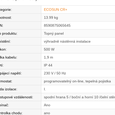
tegorie
:
ECOSUN CR+
otnost
:
13.99 kg
N
:
8590875065645
p produktu
:
Topný panel
ístění
:
výhradně nástěnná instalace
íkon
:
500 W
lka kabelu
:
1,9 m
tí
:
IP 44
pájecí napětí
:
230 V / 50 Hz
rmostat
:
programovatelný on-line, tepelná pojistka
da izolace
:
I.
stupové vzdálenosti
:
spodní hrana 5 / boční a horní 10 /čelní st
pínač
:
Ano
ntrolka chodu
:
ano