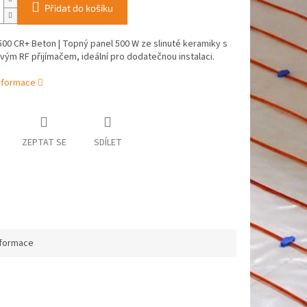
Přidat do košíku
0 CR+ Beton | Topný panel 500 W ze slinuté keramiky s
ým RF přijímačem, ideální pro dodatečnou instalaci.
informace
ZEPTAT SE
SDÍLET
nformace