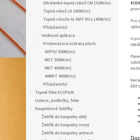
ECOS
Ultratenká topná rohož CM 150W/m2
prov
Topná rohož LD 160W/m2
Topné rohože AL MAT 80 a 140W/m2
Pro 
spína
Příslušenství
Venkovní aplikace
U pr
Protimrazová ochrana ploch
ideál
ADPSV 300W/m2
Pane
MST 300W/m2
odst
MDT 400W/m2
insta
40MDT 400W/m2
Kera
Příslušenství
liši
Topné fólie ECOFILM
Izolace, podložky, folie
Koupelnové žebříky
Žebřík do koupelny oblý
Žebřík do koupelny rovný
Žebřík do koupelny antracit
Dop