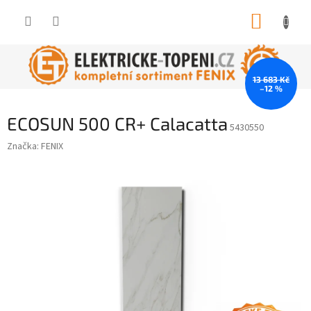
Přejít
NÁKUP
na
obsah
KOŠÍK
13 683 Kč
–12 %
ECOSUN 500 CR+ Calacatta
5430550
Značka:
FENIX