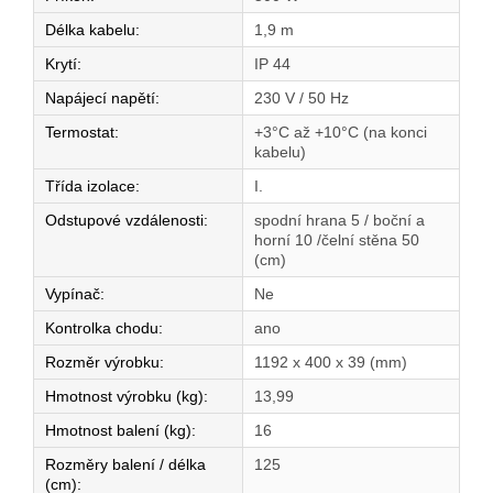
Délka kabelu
:
1,9 m
Krytí
:
IP 44
Napájecí napětí
:
230 V / 50 Hz
Termostat
:
+3°C až +10°C (na konci
kabelu)
Třída izolace
:
I.
Odstupové vzdálenosti
:
spodní hrana 5 / boční a
horní 10 /čelní stěna 50
(cm)
Vypínač
:
Ne
Kontrolka chodu
:
ano
Rozměr výrobku
:
1192 x 400 x 39 (mm)
Hmotnost výrobku (kg)
:
13,99
Hmotnost balení (kg)
:
16
Rozměry balení / délka
125
(cm)
: