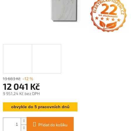
13 683 Kč
–12 %
12 041 Kč
9 951,24 Kč bez DPH
Měrná
obvykle do 5 pracovních dnů
cena:
Přidat do košíku