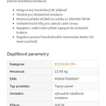
poloze (nástěnná instalace).
Integrovaný bezdrátový RF přijímač
Vhodné pro dodatečné instalace
Možnost přidání držáků na ručníky (u 300/500/700 W)
Volitelné boční lišty pro zakrytí zadní strany
Napájení s vidlicí nebo přímé zapojení do instalační
krabice
Regulace pomocí bezdrátového termostatu Watts V22
(není součástí)
Doplňkové parametry
Kategorie
:
ECOSUN CR+
Hmotnost
:
13.99 kg
EAN
:
8590875065607
Typ produktu
:
Topný panel
Umístění
:
výhradně nástěnná
instalace
Příkon
:
500 W