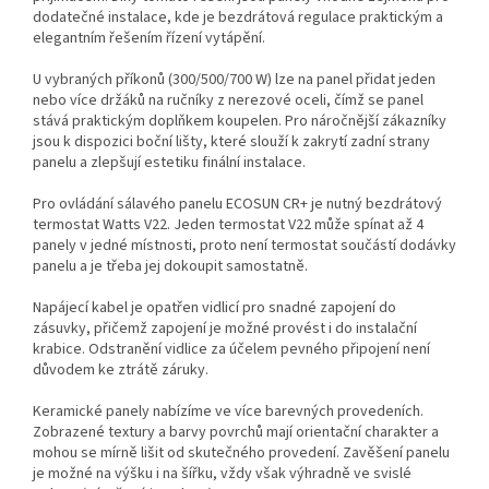
dodatečné instalace, kde je bezdrátová regulace praktickým a
elegantním řešením řízení vytápění.
U vybraných příkonů (300/500/700 W) lze na panel přidat jeden
nebo více držáků na ručníky z nerezové oceli, čímž se panel
stává praktickým doplňkem koupelen. Pro náročnější zákazníky
jsou k dispozici boční lišty, které slouží k zakrytí zadní strany
panelu a zlepšují estetiku finální instalace.
Pro ovládání sálavého panelu ECOSUN CR+ je nutný bezdrátový
termostat Watts V22. Jeden termostat V22 může spínat až 4
panely v jedné místnosti, proto není termostat součástí dodávky
panelu a je třeba jej dokoupit samostatně.
Napájecí kabel je opatřen vidlicí pro snadné zapojení do
zásuvky, přičemž zapojení je možné provést i do instalační
krabice. Odstranění vidlice za účelem pevného připojení není
důvodem ke ztrátě záruky.
Keramické panely nabízíme ve více barevných provedeních.
Zobrazené textury a barvy povrchů mají orientační charakter a
mohou se mírně lišit od skutečného provedení. Zavěšení panelu
je možné na výšku i na šířku, vždy však výhradně ve svislé