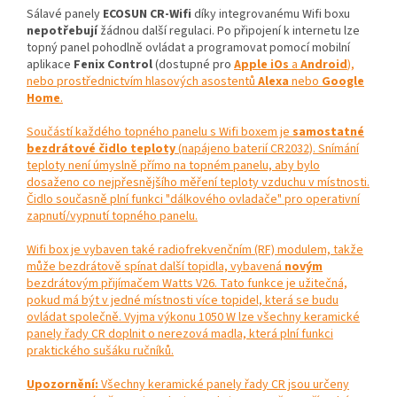
Sálavé panely
ECOSUN CR-Wifi
díky integrovanému Wifi boxu
nepotřebují
žádnou další regulaci. Po připojení k internetu lze
topný panel pohodlně ovládat a programovat pomocí mobilní
aplikace
Fenix Control
(dostupné pro
Apple iOs
a
Android
),
nebo prostřednictvím hlasových asostentů
Alexa
nebo
Google
Home
.
Součástí každého topného panelu s Wifi boxem je
samostatné
bezdrátové čidlo teploty
(napájeno baterií CR2032). Snímání
teploty není úmyslně přímo na topném panelu, aby bylo
dosaženo co nejpřesnějšího měření teploty vzduchu v místnosti.
Čidlo současně plní funkci "dálkového ovladače" pro operativní
zapnutí/vypnutí topného panelu.
Wifi box je vybaven také radiofrekvenčním (RF) modulem, takže
může bezdrátově spínat další topidla, vybavená
novým
bezdrátovým přijímačem Watts V26. Tato funkce je užitečná,
pokud má být v jedné místnosti více topidel, která se budu
ovládat společně. Vyjma výkonu 1050 W lze všechny keramické
panely řady CR doplnit o nerezová madla, která plní funkci
praktického sušáku ručníků.
Upozornění:
Všechny keramické panely řady CR jsou určeny