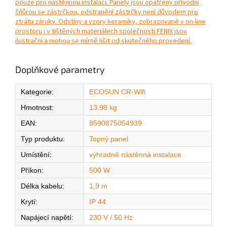
pouze pro nástěnnou instalaci. Panely jsou opatřeny přívodní
šňůrou se zástrčkou, odstranění zástrčky není důvodem pro
ztrátu záruky. Odstíny a vzory keramiky, zobrazované v on-line
prostoru i v tištěných materiálech společnosti FENIX jsou
ilustrační a mohou se mírně lišit od skutečného provedení.
Doplňkové parametry
Kategorie
:
ECOSUN CR-Wifi
Hmotnost
:
13.98 kg
EAN
:
8590875054939
Typ produktu
:
Topný panel
Umístění
:
výhradně nástěnná instalace
Příkon
:
500 W
Délka kabelu
:
1,9 m
Krytí
:
IP 44
Napájecí napětí
:
230 V / 50 Hz