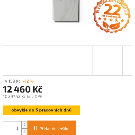
14 159 Kč
–12 %
12 460 Kč
10 297,52 Kč bez DPH
Měrná
obvykle do 5 pracovních dnů
cena:
Přidat do košíku