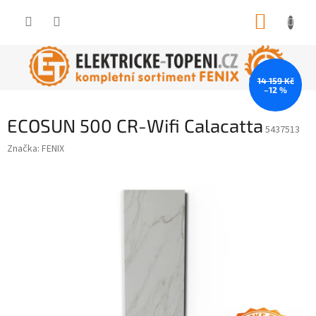
Přejít
NÁKUP
na
obsah
KOŠÍK
14 159 Kč
–12 %
ECOSUN 500 CR-Wifi Calacatta
5437513
Značka:
FENIX