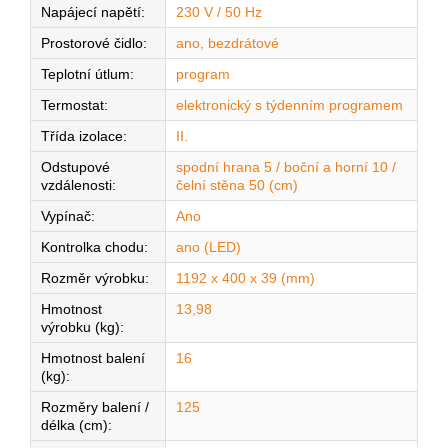
Napájecí napětí
:
230 V / 50 Hz
Prostorové čidlo
:
ano, bezdrátové
Teplotní útlum
:
program
Termostat
:
elektronický s týdenním programem
Třída izolace
:
II.
Odstupové
spodní hrana 5 / boční a horní 10 /
vzdálenosti
:
čelní stěna 50 (cm)
Vypínač
:
Ano
Kontrolka chodu
:
ano (LED)
Rozměr výrobku
:
1192 x 400 x 39 (mm)
Hmotnost
13,98
výrobku (kg)
:
Hmotnost balení
16
(kg)
:
Rozměry balení /
125
délka (cm)
: