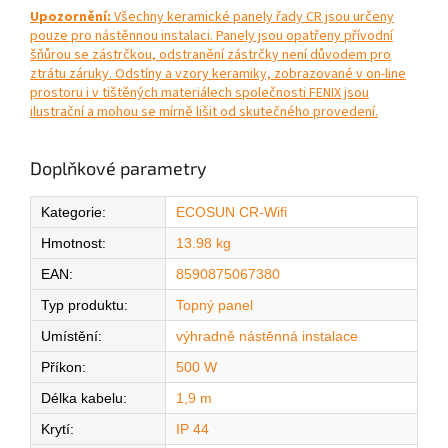
Upozornění:
Všechny keramické panely řady CR jsou určeny
pouze pro nástěnnou instalaci. Panely jsou opatřeny přívodní
šňůrou se zástrčkou, odstranění zástrčky není důvodem pro
ztrátu záruky. Odstíny a vzory keramiky, zobrazované v on-line
prostoru i v tištěných materiálech společnosti FENIX jsou
ilustrační a mohou se mírně lišit od skutečného provedení.
Doplňkové parametry
Kategorie
:
ECOSUN CR-Wifi
Hmotnost
:
13.98 kg
EAN
:
8590875067380
Typ produktu
:
Topný panel
Umístění
:
výhradně nástěnná instalace
Příkon
:
500 W
Délka kabelu
:
1,9 m
Krytí
:
IP 44