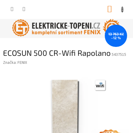
Přejít
NÁKUP
na
obsah
KOŠÍK
13 763 Kč
–12 %
ECOSUN 500 CR-Wifi Rapolano
5437515
Značka:
FENIX