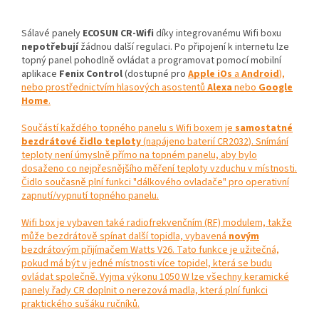
Sálavé panely
ECOSUN CR-Wifi
díky integrovanému Wifi boxu
nepotřebují
žádnou další regulaci. Po připojení k internetu lze
topný panel pohodlně ovládat a programovat pomocí mobilní
aplikace
Fenix Control
(dostupné pro
Apple iOs
a
Android
),
nebo prostřednictvím hlasových asostentů
Alexa
nebo
Google
Home
.
Součástí každého topného panelu s Wifi boxem je
samostatné
bezdrátové čidlo teploty
(napájeno baterií CR2032). Snímání
teploty není úmyslně přímo na topném panelu, aby bylo
dosaženo co nejpřesnějšího měření teploty vzduchu v místnosti.
Čidlo současně plní funkci "dálkového ovladače" pro operativní
zapnutí/vypnutí topného panelu.
Wifi box je vybaven také radiofrekvenčním (RF) modulem, takže
může bezdrátově spínat další topidla, vybavená
novým
bezdrátovým přijímačem Watts V26. Tato funkce je užitečná,
pokud má být v jedné místnosti více topidel, která se budu
ovládat společně. Vyjma výkonu 1050 W lze všechny keramické
panely řady CR doplnit o nerezová madla, která plní funkci
praktického sušáku ručníků.