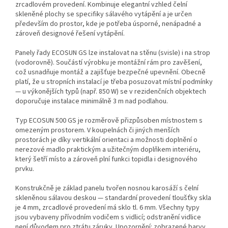
zrcadlovém provedení. Kombinuje elegantní vzhled čelní
skleněné plochy se specifiky sálavého vytápění a je určen
především do prostor, kde je potřeba úsporné, nenápadné a
zároveň designové řešení vytápění.
Panely řady ECOSUN GS lze instalovat na stěnu (svisle) i na strop
(vodorovně). Součástí výrobku je montážní rám pro zavěšení,
což usnadňuje montáž a zajišťuje bezpečné upevnění. Obecně
platí, že u stropních instalací je třeba posuzovat místní podmínky
— u výkonějších typů (např. 850 W) se v rezidenčních objektech
doporučuje instalace minimálně 3 m nad podlahou.
Typ ECOSUN 500 GS je rozměrově přizpůsoben místnostem s
omezeným prostorem. V koupelnách či jiných menších
prostorách je díky vertikální orientaci a možnosti doplnění o
nerezové madlo praktickým a užitečným doplňkem interiéru,
který šetří místo a zároveň plní funkci topidla i designového
prvku.
Konstrukčně je základ panelu tvořen nosnou karosáží s čelní
skleněnou sálavou deskou — standardní provedení tloušťky skla
je 4 mm, zrcadlové provedení má sklo tl. 6 mm. Všechny typy
jsou vybaveny přívodním vodičem s vidlicí; odstranění vidlice
není důvodem pro ztrátu záruky. Upozornění: zobrazené barvy