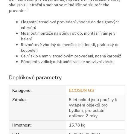
skel jsou ilustrační a mohou se mírně lišit od skutečného
provedení.
Elegantní zrcadlové provedení vhodné do designových
interiérů
Možnost montáže na stěnu i strop, montážní rám je v
balení
Rozměrově vhodný do menších místností, praktický do
koupelen
Čelní sklo 6 mm v zrcadlovém provedení, nosná karosáž
Připojení s vidlicí; odstranění vidlice neovlivní záruku
Doplňkové parametry
Kategorie
:
ECOSUN GS
Záruka
:
5 let pokud jsou použity k
vytápění objektů pro
bydlení, pro ostatní
aplikace 2 roky
Hmotnost
:
15.78 kg