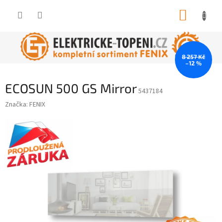
Přejít
NÁKUP
na
obsah
KOŠÍK
8 257 Kč
–12 %
ECOSUN 500 GS Mirror
5437184
Značka:
FENIX