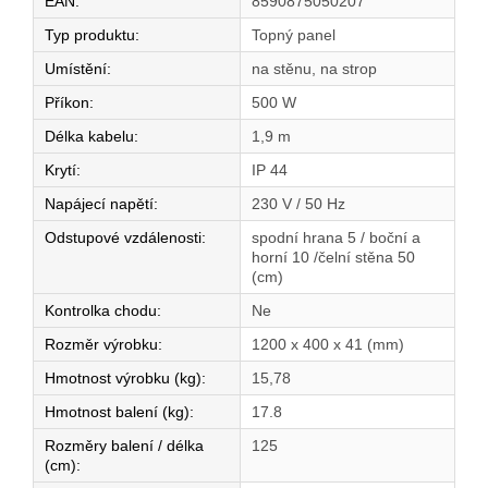
EAN
:
8590875050207
Typ produktu
:
Topný panel
Umístění
:
na stěnu, na strop
Příkon
:
500 W
Délka kabelu
:
1,9 m
Krytí
:
IP 44
Napájecí napětí
:
230 V / 50 Hz
Odstupové vzdálenosti
:
spodní hrana 5 / boční a
horní 10 /čelní stěna 50
(cm)
Kontrolka chodu
:
Ne
Rozměr výrobku
:
1200 x 400 x 41 (mm)
Hmotnost výrobku (kg)
:
15,78
Hmotnost balení (kg)
:
17.8
Rozměry balení / délka
125
(cm)
: