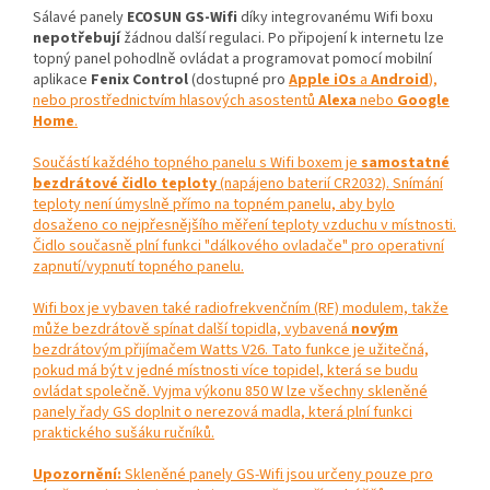
Sálavé panely
ECOSUN GS-Wifi
díky integrovanému Wifi boxu
nepotřebují
žádnou další regulaci. Po připojení k internetu lze
topný panel pohodlně ovládat a programovat pomocí mobilní
aplikace
Fenix Control
(dostupné pro
Apple iOs
a
Android
),
nebo prostřednictvím hlasových asostentů
Alexa
nebo
Google
Home
.
Součástí každého topného panelu s Wifi boxem je
samostatné
bezdrátové čidlo teploty
(napájeno baterií CR2032). Snímání
teploty není úmyslně přímo na topném panelu, aby bylo
dosaženo co nejpřesnějšího měření teploty vzduchu v místnosti.
Čidlo současně plní funkci "dálkového ovladače" pro operativní
zapnutí/vypnutí topného panelu.
Wifi box je vybaven také radiofrekvenčním (RF) modulem, takže
může bezdrátově spínat další topidla, vybavená
novým
bezdrátovým přijímačem Watts V26. Tato funkce je užitečná,
pokud má být v jedné místnosti více topidel, která se budu
ovládat společně. Vyjma výkonu 850 W lze všechny skleněné
panely řady GS doplnit o nerezová madla, která plní funkci
praktického sušáku ručníků.
Upozornění:
Skleněné panely GS-Wifi jsou určeny pouze pro