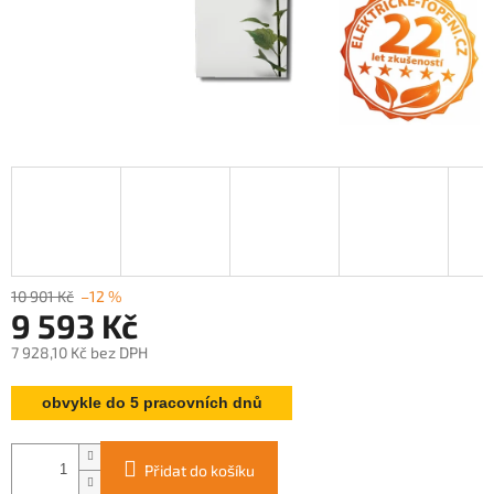
10 901 Kč
–12 %
9 593 Kč
7 928,10 Kč bez DPH
Měrná
obvykle do 5 pracovních dnů
cena:
Přidat do košíku