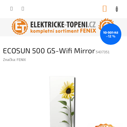
Přejít
NÁKUP
na
obsah
KOŠÍK
10 901 Kč
–12 %
ECOSUN 500 GS-Wifi Mirror
5437351
Značka:
FENIX