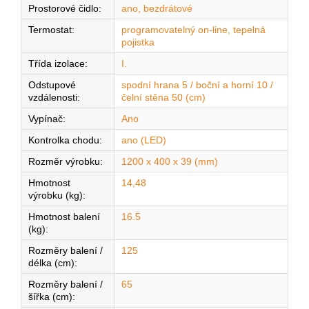
Prostorové čidlo
:
ano, bezdrátové
Termostat
:
programovatelný on-line, tepelná
pojistka
Třída izolace
:
I.
Odstupové
spodní hrana 5 / boční a horní 10 /
vzdálenosti
:
čelní stěna 50 (cm)
Vypínač
:
Ano
Kontrolka chodu
:
ano (LED)
Rozměr výrobku
:
1200 x 400 x 39 (mm)
Hmotnost
14,48
výrobku (kg)
:
Hmotnost balení
16.5
(kg)
:
Rozměry balení /
125
délka (cm)
:
Rozměry balení /
65
šířka (cm)
: