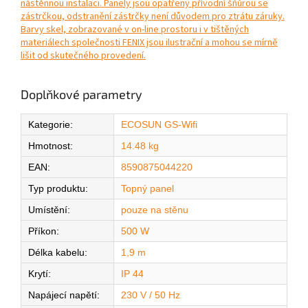
nástěnnou instalaci. Panely jsou opatřeny přívodní šňůrou se
zástrčkou, odstranění zástrčky není důvodem pro ztrátu záruky.
Barvy skel, zobrazované v on-line prostoru i v tištěných
materiálech společnosti FENIX jsou ilustrační a mohou se mírně
lišit od skutečného provedení.
Doplňkové parametry
Kategorie
:
ECOSUN GS-Wifi
Hmotnost
:
14.48 kg
EAN
:
8590875044220
Typ produktu
:
Topný panel
Umístění
:
pouze na stěnu
Příkon
:
500 W
Délka kabelu
:
1,9 m
Krytí
:
IP 44
Napájecí napětí
:
230 V / 50 Hz