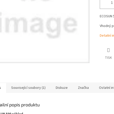
ECOSUN 50
Vhodný pr
Detailní 
TISK
s
Související soubory (1)
Diskuze
Značka
Ostatní i
ailní popis produktu
UN 500 základ