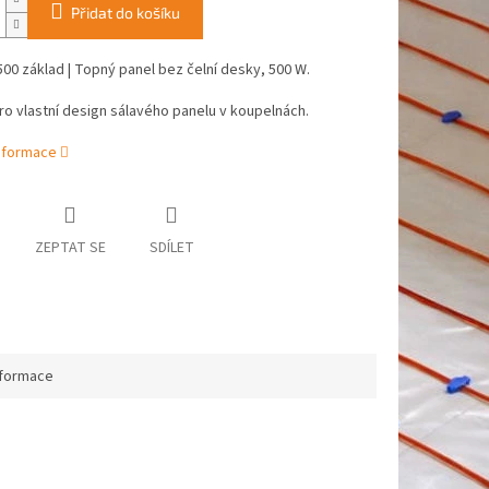
Přidat do košíku
0 základ | Topný panel bez čelní desky, 500 W.
o vlastní design sálavého panelu v koupelnách.
informace
ZEPTAT SE
SDÍLET
nformace