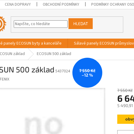
CENA DOPRAVY
OBCHODNÍ PODMÍNKY
PODMÍNKY OCHRANY OSO
HLEDAT
vé panely ECOSUN byty a kanceláře
Sálavé panely ECOSUN průmyslo
COSUN základ
ECOSUN 500 základ
SUN 500 základ
7 550 Kč
5437024
–12 %
FENIX
7 550 Kč
6 6
5 490,91
Měrná
obv
cena: