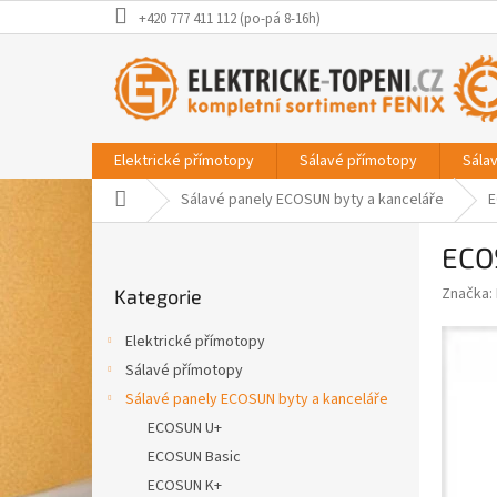
Přejít
+420 777 411 112 (po-pá 8-16h)
na
obsah
Elektrické přímotopy
Sálavé přímotopy
Sála
Domů
Sálavé panely ECOSUN byty a kanceláře
E
P
ECO
o
Přeskočit
s
Značka:
Kategorie
kategorie
t
r
Elektrické přímotopy
a
Sálavé přímotopy
n
Sálavé panely ECOSUN byty a kanceláře
n
í
ECOSUN U+
p
ECOSUN Basic
a
ECOSUN K+