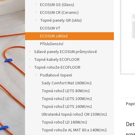
n
ECOSUN GS (Glass)
e
ECOSUN CR (Ceramic)
l
Topné panely GR (sklo)
ECOSUN VT
ECOSUN základ
Příslušenství
Sálavé panely ECOSUN průmyslové
Topné kabely ECOFLOOR
Topné rohože ECOFLOOR
Podlahové topení
Sady Comfort Mat 160W/m2
Topná rohož LDTS 80W/m2
Topná rohož LDTS 100W/m2
Popi
Topná rohož LDTS 160W/m2
Ultratenká topná rohož CM 150W/m2
Topná rohož LD 160W/m2
Det
Topné rohože AL MAT 80 a 140W/m2
ECOS