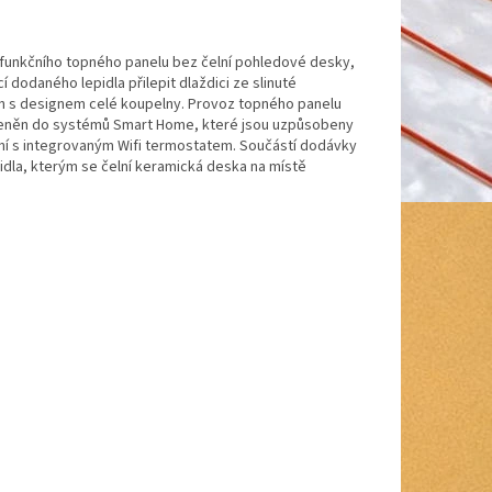
 funkčního topného panelu bez čelní pohledové desky,
 dodaného lepidla přilepit dlaždici ze slinuté
děn s designem celé koupelny. Provoz topného panelu
leněn do systémů Smart Home, které jsou uzpůsobeny
dení s integrovaným Wifi termostatem. Součástí dodávky
pidla, kterým se čelní keramická deska na místě