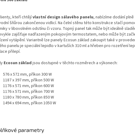
lienty, kteří chtějí
vlastní design sálavého panelu
, nabízíme dodání plně
vodní šňůrou zakončenou vidlicí. Na čelní stěnu této konstrukce stačí pomocí
miky v libovolném odstínu či vzoru. Topný panel tak může být ideálně sla
bvykle zajišťuje nadřazeným pokojovým termostatem, nebo může být zač
řízení vytápění. Variantně lze panely Ecosun základ zakoupit také v prove
ho panelu je speciální lepidlo v kartuších 310 ml a hřeben pro rozetření le
lace přilepí.
ly
Ecosun základ
jsou dostupné v těchto rozměrech a výkonech:
576 x 572 mm, příkon 300 W
1187 x 397 mm, příkon 500 W
1176 x 571 mm, příkon 600 W
1176 x 571 mm, příkon 700 W
1180 x 780 mm, příkon 850 W
1494 x 694 mm, příkon 1050 W
lňkové parametry