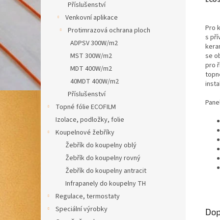
Příslušenství
Venkovní aplikace
Pro k
Protimrazová ochrana ploch
s pří
ADPSV 300W/m2
kera
se o
MST 300W/m2
pro 
MDT 400W/m2
topné
40MDT 400W/m2
insta
Příslušenství
Pane
Topné fólie ECOFILM
Izolace, podložky, folie
Koupelnové žebříky
Žebřík do koupelny oblý
Žebřík do koupelny rovný
Žebřík do koupelny antracit
Infrapanely do koupelny TH
Regulace, termostaty
Speciální výrobky
Dop