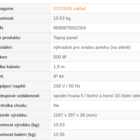
tegorie
:
ECOSUN základ
otnost
:
10.53 kg
N
:
8590875052324
p produktu
:
Topný panel
ístění
:
výhradně pro svislou polohu (na stěně)
íkon
:
500 W
lka kabelu
:
1,9 m
tí
:
IP 44
pájecí napětí
:
230 V / 50 Hz
stupové vzdálenosti
:
spodní hrana 5 / boční a horní 10 /čelní st
ntrolka chodu
:
Ne
změr výrobku
:
1187 x 397 x 36 (mm)
otnost výrobku (kg)
:
10,53
otnost balení (kg)
:
12.55