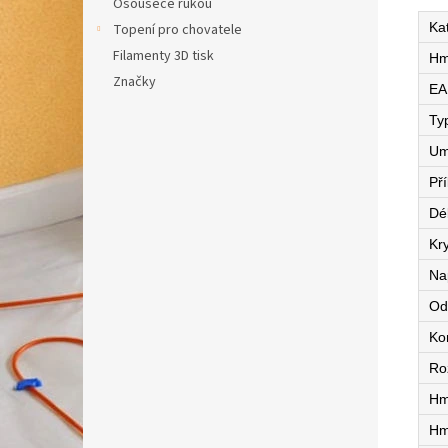
Osoušeče rukou
Ka
Topení pro chovatele
Filamenty 3D tisk
Hm
Značky
EA
Ty
Um
Př
Dé
Kry
Na
Od
Ko
Ro
Hm
Hm