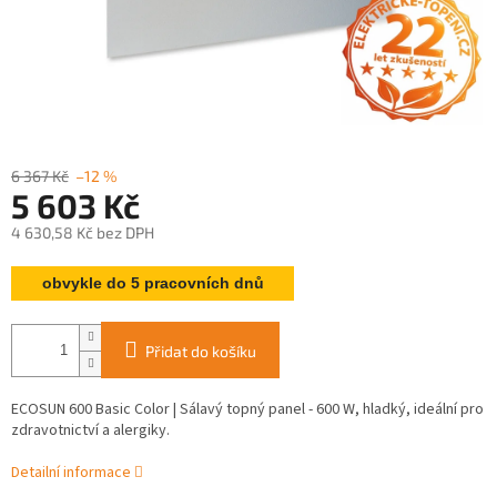
6 367 Kč
–12 %
5 603 Kč
4 630,58 Kč bez DPH
Měrná
obvykle do 5 pracovních dnů
cena:
Přidat do košíku
ECOSUN 600 Basic Color | Sálavý topný panel - 600 W, hladký, ideální pro
zdravotnictví a alergiky.
Detailní informace