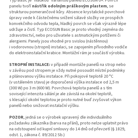
Typ Basic je "hladkou" variantou panelů ECOSUN U+. Povrch
panelu tvoří
nástřik odolným práškovým plastem
, se
strukturou pomerančové kůry. Absence krystalické povrchové
úpravy vede k částečnému snížení sálavé složky ve prospěch
konvekčního odvodu tepla, hladký povrch se však výrazně lépe
udržuje a čistí. Typ ECOSUN Basic je proto vhodný zejména do
zdravotnictví, nebo pro uživatele s astmatickými potížemi či
alergiemi. Panely jsou vhodné pro svislou (nástěnnou)
i vodorovnou (stropní) instalaci, se zapojením přívodního vodiče
do elektroinstalační krabice. Montážní rám je součástí výrobku.
STROPNÍ INSTALACE:
v případě montáže panelů na strop nebo
v závěsu pod stropem je vždy nutné posoudit místní podmínky
a plánovanou výšku instalace. Při pokojové teplotě 20 °C
(v ustáleném stavu) je doporučená výška instalace od 2,5 m
(300 W) po 3 m (600 W). Povrchová teplota panelů a s tím
sovisející intenzita sálání je ale závislá na okolní teplotě,
s klesající okolní teplotou je proto nutné buď zvyšovat výkon
panelů nebo snižovat instalační výšku.
POZOR
, jedná se o výrobek upravený dle individuálního
požadavku zákazníka (barva na přání), proto nelze uplatnit právo
na odstoupení od kupní smlouvy do 14 dnů od převzetí (§ 1829,
odst. 1, zákona č. 89/2012 Sb.)