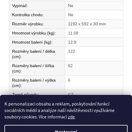
Vypínač
:
Ne
Kontrolka chodu
:
Ne
Rozměr výrobku
:
1192 x 592 x 30 mm
Hmotnost výrobku (kg)
:
11,08
Hmotnost balení (kg)
:
12.9
Rozměry balení / délka
122
(cm)
:
Rozměry balení / šířka
62
(cm)
:
Rozměry balení / výška
6
(cm)
:
Země původu
:
CZ
K personalizaci obsahu a reklam, poskytování funkcí
sociálních médií a analýze naší návštěvnosti využíváme
Z
soubory cookies. Více informací
zde
.
á
Vytvořil Shoptet
p