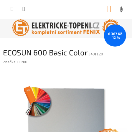
Přejít
NÁKUP
na
obsah
KOŠÍK
6 367 Kč
–12 %
ECOSUN 600 Basic Color
5401120
Značka:
FENIX