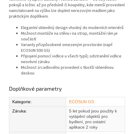
pokojů a ložnic až po předsíně či koupelny, kde menší provedení
nainstalované na výšku lze doplnit nerezovým madlem jako
praktickým doplňkem.
Elegantní skleněný design vhodný do moderních interiérů
Možnost montáže na stěnu i na strop, montážní rám je
součástí
Varianty přizpůsobené omezeným prostorám (např.
ECOSUN 500 GS)
Připojení pomocí vidlice u všech typů; odstranění vidlice
neovlivní záruku
Možnost zrcadlového provedení s tlustší skleněnou
deskou
Doplňkové parametry
Kategorie
:
ECOSUN GS
Záruka
:
5 let pokud jsou použity k
vytápění objektů pro
bydlení, pro ostatní
aplikace 2 roky