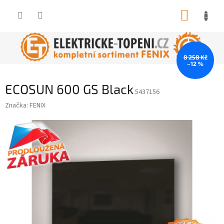
Přejít
NÁKUP
na
obsah
KOŠÍK
8 258 Kč
–12 %
ECOSUN 600 GS Black
5437156
Značka:
FENIX