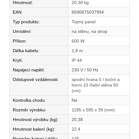
Hmotnost
:
20.38 kg
EAN
:
8590875037994
Typ produktu
:
Topný panel
Umístění
:
na stěnu, na strop
Příkon
:
600 W
Délka kabelu
:
1,9 m
Krytí
:
IP 44
Napájecí napětí
:
230 V / 50 Hz
Odstupové vzdálenosti
:
spodní hrana 5 / boční a
horní 10 /čelní stěna 50
(cm)
Kontrolka chodu
:
Ne
Rozměr výrobku
:
1185 x 585 x 39 (mm)
Hmotnost výrobku (kg)
:
20,38
Hmotnost balení (kg)
:
22.4
Rozměry balení / délka
125