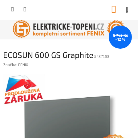
Přejít
NÁKUP
na
obsah
KOŠÍK
8 743 Kč
–12 %
ECOSUN 600 GS Graphite
5437198
Značka:
FENIX