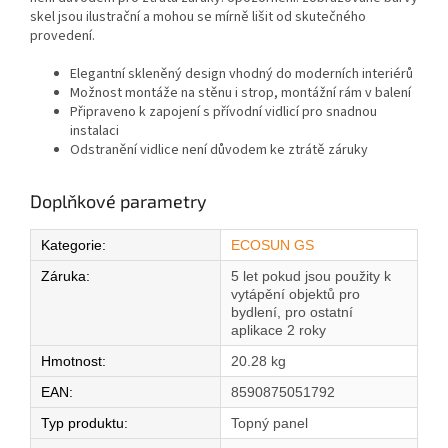
skel jsou ilustrační a mohou se mírně lišit od skutečného
provedení.
Elegantní skleněný design vhodný do moderních interiérů
Možnost montáže na stěnu i strop, montážní rám v balení
Připraveno k zapojení s přívodní vidlicí pro snadnou
instalaci
Odstranění vidlice není důvodem ke ztrátě záruky
Doplňkové parametry
Kategorie
:
ECOSUN GS
Záruka
:
5 let pokud jsou použity k
vytápění objektů pro
bydlení, pro ostatní
aplikace 2 roky
Hmotnost
:
20.28 kg
EAN
:
8590875051792
Typ produktu
:
Topný panel