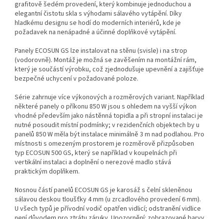
grafitově šedém provedení, který kombinuje jednoduchou a
elegantní čistotu skla s výhodami sálavého vytápění. Díky
hladkému designu se hodí do moderních interiérů, kde je
požadavek na nenápadné a účinné doplňkové vytápění.
Panely ECOSUN GS lze instalovat na stěnu (svisle) i na strop
(vodorovně). Montáž je možná se zavěšením na montážní rám,
který je součástí výrobku, což zjednodušuje upevnění a zajišťuje
bezpečné uchycení v požadované poloze.
Série zahrnuje více výkonových a rozměrových variant. Například
některé panely o příkonu 850 W jsou s ohledem na vyšší výkon
vhodné především jako nástěnná topidla a při stropní instalaci je
nutné posoudit místní podmínky; v rezidenčních objektech by u
panelů 850 W měla být instalace minimálně 3 m nad podlahou. Pro
místnosti s omezeným prostorem je rozměrově přizpůsoben
typ ECOSUN 500 GS, který se například v koupelnách při
vertikální instalaci a doplnění o nerezové madlo stává
praktickým doplňkem.
Nosnou částí panelů ECOSUN GS je karosáž s čelní skleněnou
sálavou deskou tloušťky 4 mm (u zrcadlového provedení 6 mm).
U všech typů je přívodní vodič opatřen vidlicí; odstranění vidlice
není důvodem pro ztrátu záruky. Upozornění: zobrazované barvy