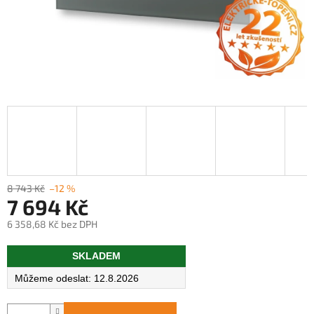
8 743 Kč
–12 %
7 694 Kč
6 358,68 Kč bez DPH
Měrná
SKLADEM
cena:
12.8.2026