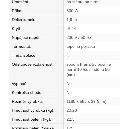
Umístění
:
na stěnu, na strop
Příkon
:
600 W
Délka kabelu
:
1,9 m
Krytí
:
IP 44
Napájecí napětí
:
230 V / 50 Hz
Termostat
:
tepelná pojistka
Třída izolace
:
I.
Odstupové vzdálenosti
:
spodní hrana 5 / boční a
horní 10 /čelní stěna 50
(cm)
Vypínač
:
Ne
Kontrolka chodu
:
Ne
Rozměr výrobku
:
1185 x 585 x 39 (mm)
Hmotnost výrobku (kg)
:
20,28
Hmotnost balení (kg)
:
22.3
Rozměry balení / délka
125