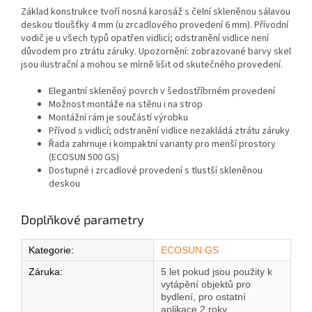
Základ konstrukce tvoří nosná karosáž s čelní skleněnou sálavou
deskou tloušťky 4 mm (u zrcadlového provedení 6 mm). Přívodní
vodič je u všech typů opatřen vidlicí; odstranění vidlice není
důvodem pro ztrátu záruky. Upozornění: zobrazované barvy skel
jsou ilustrační a mohou se mírně lišit od skutečného provedení.
Elegantní skleněný povrch v šedostříbrném provedení
Možnost montáže na stěnu i na strop
Montážní rám je součástí výrobku
Přívod s vidlicí; odstranění vidlice nezakládá ztrátu záruky
Řada zahrnuje i kompaktní varianty pro menší prostory
(ECOSUN 500 GS)
Dostupné i zrcadlové provedení s tlustší skleněnou
deskou
Doplňkové parametry
Kategorie
:
ECOSUN GS
Záruka
:
5 let pokud jsou použity k
vytápění objektů pro
bydlení, pro ostatní
aplikace 2 roky