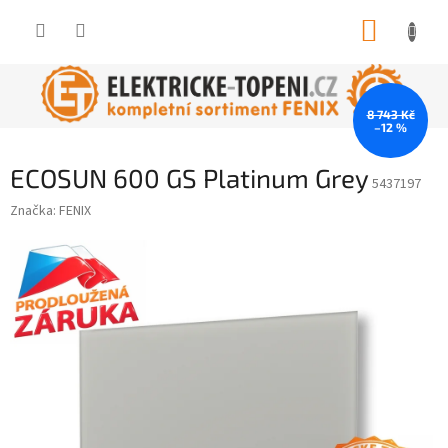
Přejít
NÁKUP
na
obsah
KOŠÍK
8 743 Kč
–12 %
ECOSUN 600 GS Platinum Grey
5437197
Značka:
FENIX