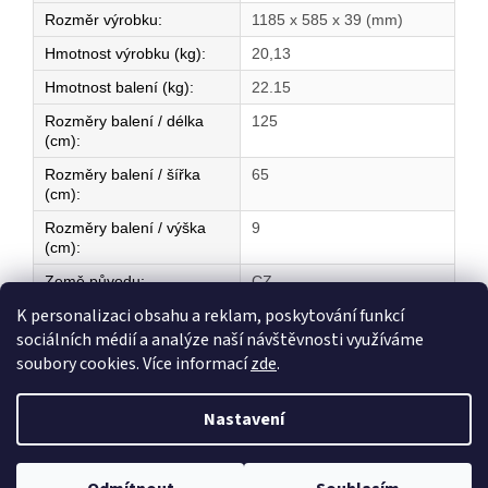
Rozměr výrobku
:
1185 x 585 x 39 (mm)
Hmotnost výrobku (kg)
:
20,13
Hmotnost balení (kg)
:
22.15
Rozměry balení / délka
125
(cm)
:
Rozměry balení / šířka
65
(cm)
:
Rozměry balení / výška
9
(cm)
:
Země původu
:
CZ
K personalizaci obsahu a reklam, poskytování funkcí
sociálních médií a analýze naší návštěvnosti využíváme
Z
soubory cookies. Více informací
zde
.
á
Vytvořil Shoptet
p
Nastavení
a
t
Copyright 2026
ELEKTRICKÉ TOPENÍ
. Všechna práva vyhrazena.
í