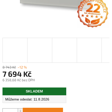
8 743 Kč
–12 %
7 694 Kč
6 358,68 Kč bez DPH
Měrná
SKLADEM
cena:
11.8.2026