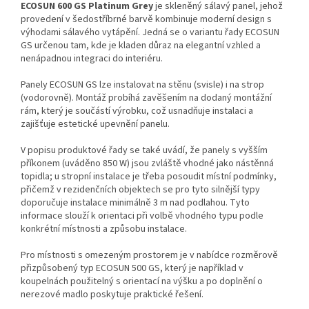
ECOSUN 600 GS Platinum Grey
je skleněný sálavý panel, jehož
provedení v šedostříbrné barvě kombinuje moderní design s
výhodami sálavého vytápění. Jedná se o variantu řady ECOSUN
GS určenou tam, kde je kladen důraz na elegantní vzhled a
nenápadnou integraci do interiéru.
Panely ECOSUN GS lze instalovat na stěnu (svisle) i na strop
(vodorovně). Montáž probíhá zavěšením na dodaný montážní
rám, který je součástí výrobku, což usnadňuje instalaci a
zajišťuje estetické upevnění panelu.
V popisu produktové řady se také uvádí, že panely s vyšším
příkonem (uváděno 850 W) jsou zvláště vhodné jako nástěnná
topidla; u stropní instalace je třeba posoudit místní podmínky,
přičemž v rezidenčních objektech se pro tyto silnější typy
doporučuje instalace minimálně 3 m nad podlahou. Tyto
informace slouží k orientaci při volbě vhodného typu podle
konkrétní místnosti a způsobu instalace.
Pro místnosti s omezeným prostorem je v nabídce rozměrově
přizpůsobený typ ECOSUN 500 GS, který je například v
koupelnách použitelný s orientací na výšku a po doplnění o
nerezové madlo poskytuje praktické řešení.