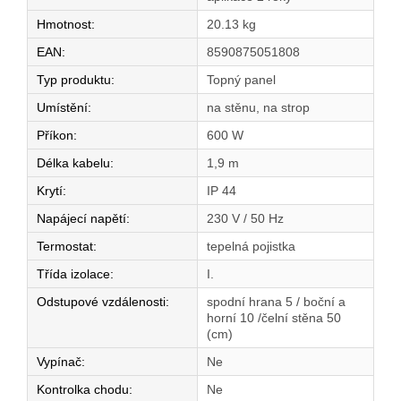
Hmotnost
:
20.13 kg
EAN
:
8590875051808
Typ produktu
:
Topný panel
Umístění
:
na stěnu, na strop
Příkon
:
600 W
Délka kabelu
:
1,9 m
Krytí
:
IP 44
Napájecí napětí
:
230 V / 50 Hz
Termostat
:
tepelná pojistka
Třída izolace
:
I.
Odstupové vzdálenosti
:
spodní hrana 5 / boční a
horní 10 /čelní stěna 50
(cm)
Vypínač
:
Ne
Kontrolka chodu
:
Ne