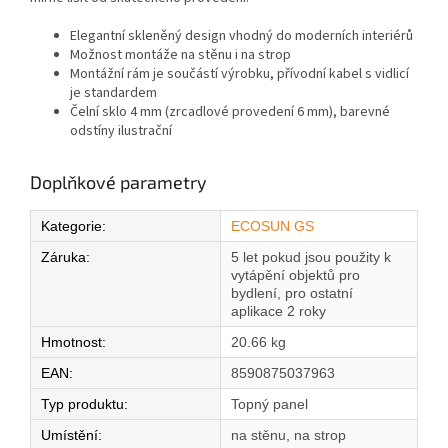
Elegantní skleněný design vhodný do moderních interiérů
Možnost montáže na stěnu i na strop
Montážní rám je součástí výrobku, přívodní kabel s vidlicí
je standardem
Čelní sklo 4 mm (zrcadlové provedení 6 mm), barevné
odstíny ilustrační
Doplňkové parametry
Kategorie
:
ECOSUN GS
Záruka
:
5 let pokud jsou použity k
vytápění objektů pro
bydlení, pro ostatní
aplikace 2 roky
Hmotnost
:
20.66 kg
EAN
:
8590875037963
Typ produktu
:
Topný panel
Umístění
:
na stěnu, na strop