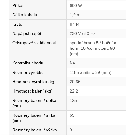
Příkon
:
600 W
Délka kabelu
:
1,9 m
Krytí
:
IP 44
Napájecí napětí
:
230 V / 50 Hz
Odstupové vzdálenosti
:
spodní hrana 5 / boční a
horní 10 /čelní stěna 50
(cm)
Kontrolka chodu
:
Ne
Rozměr výrobku
:
1185 x 585 x 39 (mm)
Hmotnost výrobku (kg)
:
20,66
Hmotnost balení (kg)
:
22.2
Rozměry balení / délka
125
(cm)
:
Rozměry balení / šířka
65
(cm)
:
Rozměry balení / výška
9