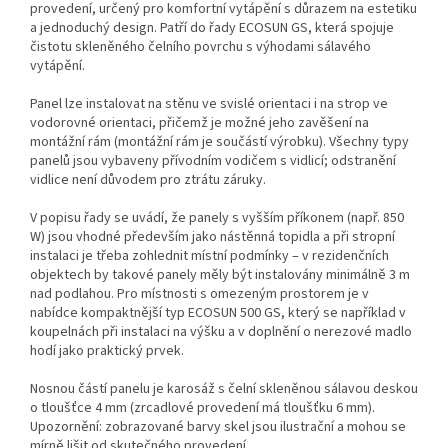
provedení, určený pro komfortní vytápění s důrazem na estetiku
a jednoduchý design. Patří do řady ECOSUN GS, která spojuje
čistotu skleněného čelního povrchu s výhodami sálavého
vytápění.
Panel lze instalovat na stěnu ve svislé orientaci i na strop ve
vodorovné orientaci, přičemž je možné jeho zavěšení na
montážní rám (montážní rám je součástí výrobku). Všechny typy
panelů jsou vybaveny přívodním vodičem s vidlicí; odstranění
vidlice není důvodem pro ztrátu záruky.
V popisu řady se uvádí, že panely s vyšším příkonem (např. 850
W) jsou vhodné především jako nástěnná topidla a při stropní
instalaci je třeba zohlednit místní podmínky – v rezidenčních
objektech by takové panely měly být instalovány minimálně 3 m
nad podlahou. Pro místnosti s omezeným prostorem je v
nabídce kompaktnější typ ECOSUN 500 GS, který se například v
koupelnách při instalaci na výšku a v doplnění o nerezové madlo
hodí jako praktický prvek.
Nosnou částí panelu je karosáž s čelní skleněnou sálavou deskou
o tloušťce 4 mm (zrcadlové provedení má tloušťku 6 mm).
Upozornění: zobrazované barvy skel jsou ilustrační a mohou se
mírně lišit od skutečného provedení.