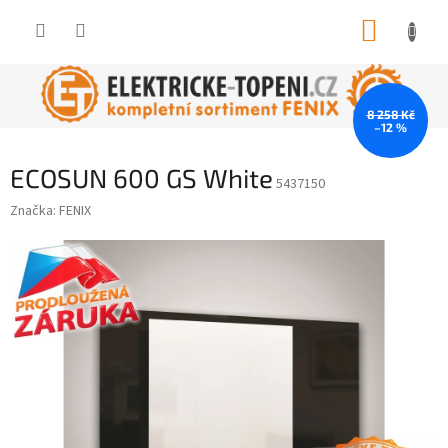
Přejít
NÁKUP
na
obsah
KOŠÍK
8 258 Kč
–12 %
ECOSUN 600 GS White
5437150
Značka:
FENIX