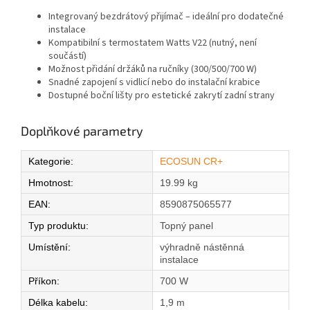
Integrovaný bezdrátový přijímač – ideální pro dodatečné
instalace
Kompatibilní s termostatem Watts V22 (nutný, není
součástí)
Možnost přidání držáků na ručníky (300/500/700 W)
Snadné zapojení s vidlicí nebo do instalační krabice
Dostupné boční lišty pro estetické zakrytí zadní strany
Doplňkové parametry
Kategorie
:
ECOSUN CR+
Hmotnost
:
19.99 kg
EAN
:
8590875065577
Typ produktu
:
Topný panel
Umístění
:
výhradně nástěnná
instalace
Příkon
:
700 W
Délka kabelu
:
1,9 m