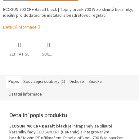
ECOSUN 700 CR+ Basalt black | Topný prvek 700 W ze slinuté keramiky,
ideální pro dodatečnou instalaci s bezdrátovou regulací.
Detailní informace
ZEPTAT SE
SDÍLET
Popis
Související soubory (1)
Diskuze
Značka
Ostatní informace
Detailní popis produktu
ECOSUN 700 CR+ Basalt black
je infrapanely ze slinuté
keramiky řady ECOSUN CR+ (CeRamic) s integrovaným
bezdrátovým RF přijímačem. Panel o příkonu 700 W je navržen