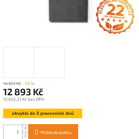
14 651 Kč
–12 %
12 893 Kč
10 655,37 Kč bez DPH
Měrná
obvykle do 5 pracovních dnů
cena:
Přidat do košíku