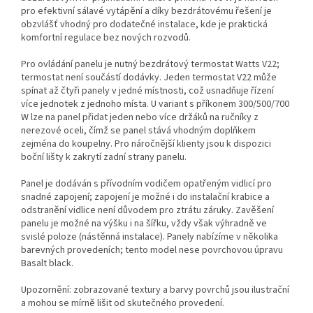
pro efektivní sálavé vytápění a díky bezdrátovému řešení je
obzvlášť vhodný pro dodatečné instalace, kde je praktická
komfortní regulace bez nových rozvodů.
Pro ovládání panelu je nutný bezdrátový termostat Watts V22;
termostat není součástí dodávky. Jeden termostat V22 může
spínat až čtyři panely v jedné místnosti, což usnadňuje řízení
více jednotek z jednoho místa. U variant s příkonem 300/500/700
W lze na panel přidat jeden nebo více držáků na ručníky z
nerezové oceli, čímž se panel stává vhodným doplňkem
zejména do koupelny. Pro náročnější klienty jsou k dispozici
boční lišty k zakrytí zadní strany panelu.
Panel je dodáván s přívodním vodičem opatřeným vidlicí pro
snadné zapojení; zapojení je možné i do instalační krabice a
odstranění vidlice není důvodem pro ztrátu záruky. Zavěšení
panelu je možné na výšku i na šířku, vždy však výhradně ve
svislé poloze (nástěnná instalace). Panely nabízíme v několika
barevných provedeních; tento model nese povrchovou úpravu
Basalt black.
Upozornění: zobrazované textury a barvy povrchů jsou ilustrační
a mohou se mírně lišit od skutečného provedení.