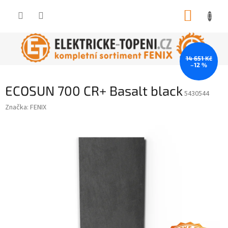
Přejít
NÁKUP
na
obsah
KOŠÍK
14 651 Kč
–12 %
ECOSUN 700 CR+ Basalt black
5430544
Značka:
FENIX