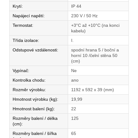
Krytí
:
IP 44
Napájecí napětí
:
230 V / 50 Hz
Termostat
:
+3°C až +10°C (na konci
kabelu)
Třída izolace
:
I.
Odstupové vzdálenosti
:
spodní hrana 5 / boční a
horní 10 /čelní stěna 50
(cm)
Vypínač
:
Ne
Kontrolka chodu
:
ano
Rozměr výrobku
:
1192 x 592 x 39 (mm)
Hmotnost výrobku (kg)
:
19,99
Hmotnost balení (kg)
:
22
Rozměry balení / délka
125
(cm)
:
Rozměry balení / šířka
65